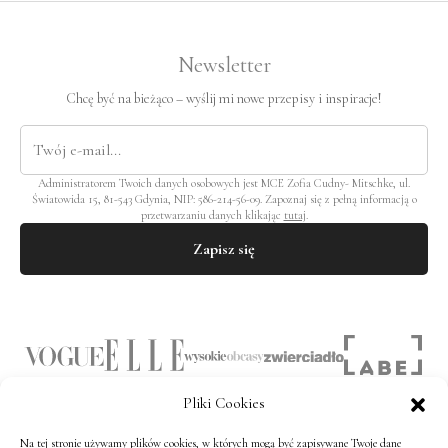
Newsletter
Chcę być na bieżąco – wyślij mi nowe przepisy i inspiracje!
Administratorem Twoich danych osobowych jest MCE Zofia Cudny- Mitschke, ul.
Światowida 15, 81-543 Gdynia, NIP: 586-214-56-09. Zapoznaj się z pełną informacją o
przetwarzaniu danych klikając
tutaj
.
Zapisz się
Pliki Cookies
Na tej stronie używamy plików cookies, w których mogą być zapisywane Twoje dane