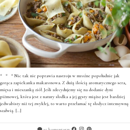
* * * Nic tak nie poprawia nastroju w mroźne popołudnie jak
gorąca zapiekanka makaronowa. Z dużą ilością aromatycznego sera,
mięsa i mieszanką ziół. Jeśli zdecydujemy się na dodanie dyni
piżmowej, która jest z natury słodka a jej gęsty miąższ jest bardziej
jedwabisty niż tej zwykłej, to warto przełamać tę słodycz intensywną
szałwią. […]
35 komentarzy