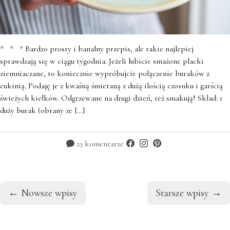
* * * Bardzo prosty i banalny przepis, ale takie najlepiej
sprawdzają się w ciągu tygodnia. Jeżeli lubicie smażone placki
ziemniaczane, to koniecznie wypróbujcie połączenie buraków z
cukinią. Podaję je z kwaśną śmietaną z dużą ilością czosnku i garścią
świeżych kiełków. Odgrzewane na drugi dzień, też smakują! Skład: 1
duży burak (obrany ze […]
23 komentarze
←
Nowsze wpisy
Starsze wpisy
→