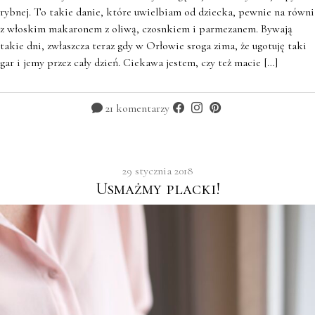
rybnej. To takie danie, które uwielbiam od dziecka, pewnie na równi
z włoskim makaronem z oliwą, czosnkiem i parmezanem. Bywają
takie dni, zwłaszcza teraz gdy w Orłowie sroga zima, że ugotuję taki
gar i jemy przez cały dzień. Ciekawa jestem, czy też macie […]
21 komentarzy
29 stycznia 2018
Usmażmy placki!