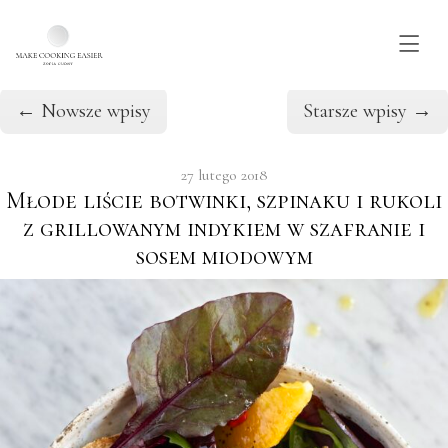
Wpisy w kategorii: Obiad
Skip to main content
←
Nowsze wpisy
Starsze wpisy
→
27 lutego 2018
Młode liście botwinki, szpinaku i rukoli
z grillowanym indykiem w szafranie i
sosem miodowym