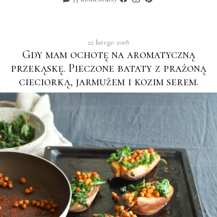
22 lutego 2018
Gdy mam ochotę na aromatyczną
przekąskę. Pieczone bataty z prażoną
cieciorką, jarmużem i kozim serem.