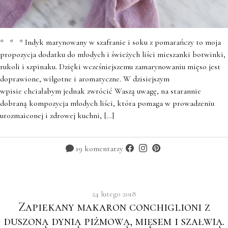
* * * Indyk marynowany w szafranie i soku z pomarańczy to moja
propozycja dodatku do młodych i świeżych liści mieszanki botwinki,
rukoli i szpinaku. Dzięki wcześniejszemu zamarynowaniu mięso jest
doprawione, wilgotne i aromatyczne. W dzisiejszym
wpisie chciałabym jednak zwrócić Waszą uwagę, na starannie
dobraną kompozycja młodych liści, która pomaga w prowadzeniu
urozmaiconej i zdrowej kuchni, […]
19 komentarzy
24 lutego 2018
Zapiekany makaron conchiglioni z
duszoną dynią piżmową, mięsem i szałwią.