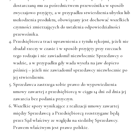
dostarczaną mu za pośrednictwem przewoźnika w sposób
zwyczajowo przyjęty, a w przypadku stwierdzenia ubytku lub
uszkodzenia produktu, obowiązany jest dochować wszelkich
czynności zmierzających do ustalenia odpowiedzialności
przewoźnika.
Przedsiębiorca traci uprawnienia z tytułu rękojmi, jeżeli nie
zbadał rzeczy w czasie i w sposób przyjęty przy rzeczach
tego rodzaju i nie zawiadomił niezwłocznie Sprzedawcy o
wadzie, a w przypadku gdy wada wyszła na jaw dopiero
później – jeżeli nie zawiadomił sprzedawcy niezwłocznie po
jej stwierdzeniu.
Sprzedawca zastrzega sobie prawo do wypowiedzenia
umowy zawartej z przedsiębiorcą w ciągu 14 dni od dnia jej
zawarcia bez podania przyczyn.
Wszelkie spory wynikające z realizacji umowy zawartej
między Sprzedawcą a Przedsiębiorcą rozstrzygane będą
przez Sąd właściwy ze względu na siedzibę Sprzedawcy.
Prawem właściwym jest prawo polskie.