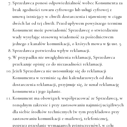
Sprzedawca ponosi odpowiedzialność wobec Konsumenta za
brak zgodności towaru cyfrowego lub usługi cyfrowej z
umową istniejący w chwili dostarczenia i ujawniony w ciągu
dwóch lat od tej chwili. Przed upływem powyższego terminu
Konsument może powiadomić Sprzedawcę o stwierdzeniu
wady wysyłając stosowną wiadomość za pośrednictwem
jednego z kanałów komunikacji, o których mowa w §1 ust. 5.
Sprzedawca potwierdza wpływ reklamacji.
W przypadku nie uwzględnienia reklamacji, Sprzedawca
przekazuje opinię co do niezasadności reklamacji.
Jeżeli Sprzedawca nie ustosunkuje się do reklamacji
Konsumenta w terminie 14 dni kalendarzowych od dnia
dostarczenia reklamacji, przyjmuje się, że uznał reklamację
konsumenta i jego żądanie.
Konsument ma obowiązek współpracować ze Sprzedawcą, w
rozsądnym zakresie i przy zastosowaniu najmniej uciążliwych
dla siebie środków technicznych (w tym przykładowo przy
zastosowaniu komunikacji e-mailowej, telefonicznej,
poprzez przesłanie wymaganych printscreenów), w celu