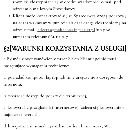
również udostępniane są w drodze wiadomości e-mail pod
adresem e-mailowym Sprzedawcy.
Klient może kontaktować się ze Sprzedawcą drogą pocztową
na adres wskazany w punkcie 2b oraz drogą elektroniczną na
adres e-mail:
adverts@makecookingeasier.pl
lub pod
numerem telefonu: 661-115-347.
§2[WARUNKI
KORZYSTANIA
Z
USŁUGI]
1. By móc złożyć zamówienie przez Sklep Klient spełnić musi
następujące wymagania techniczne:
a. posiadać komputer, laptop lub inne urządzenie z dostępem do
internetu,
b. posiadać dostęp do poczty elektronicznej,
c. korzystać z przeglądarki internetowej (zaleca się korzystanie z
najnowszej wersji),
d. korzystać z minimalnej rozdzielczości ekranu 1024×768,