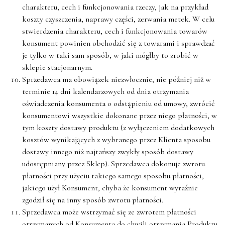
charakteru, cech i funkcjonowania rzeczy, jak na przykład
koszty czyszczenia, naprawy części, zerwania metek. W celu
stwierdzenia charakteru, cech i funkcjonowania towarów
konsument powinien obchodzić się z towarami i sprawdzać
je tylko w taki sam sposób, w jaki mógłby to zrobić w
sklepie stacjonarnym.
Sprzedawca ma obowiązek niezwłocznie, nie później niż w
terminie 14 dni kalendarzowych od dnia otrzymania
oświadczenia konsumenta o odstąpieniu od umowy, zwrócić
konsumentowi wszystkie dokonane przez niego płatności, w
tym koszty dostawy produktu (z wyłączeniem dodatkowych
kosztów wynikających z wybranego przez Klienta sposobu
dostawy innego niż najtańszy zwykły sposób dostawy
udostępniany przez Sklep). Sprzedawca dokonuje zwrotu
płatności przy użyciu takiego samego sposobu płatności,
jakiego użył Konsument, chyba że konsument wyraźnie
zgodził się na inny sposób zwrotu płatności.
Sprzedawca może wstrzymać się ze zwrotem płatności
otrzymanych od Konsumenta do chwili otrzymania Produktu