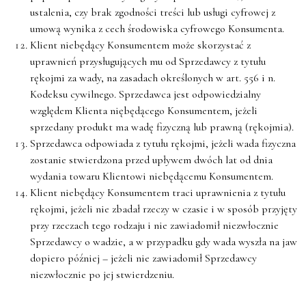
ustalenia, czy brak zgodności treści lub usługi cyfrowej z
umową wynika z cech środowiska cyfrowego Konsumenta.
Klient niebędący Konsumentem może skorzystać z
uprawnień przysługujących mu od Sprzedawcy z tytułu
rękojmi za wady, na zasadach określonych w art. 556 i n.
Kodeksu cywilnego. Sprzedawca jest odpowiedzialny
względem Klienta niębędącego Konsumentem, jeżeli
sprzedany produkt ma wadę fizyczną lub prawną (rękojmia).
Sprzedawca odpowiada z tytułu rękojmi, jeżeli wada fizyczna
zostanie stwierdzona przed upływem dwóch lat od dnia
wydania towaru Klientowi niebędącemu Konsumentem.
Klient niebędący Konsumentem traci uprawnienia z tytułu
rękojmi, jeżeli nie zbadał rzeczy w czasie i w sposób przyjęty
przy rzeczach tego rodzaju i nie zawiadomił niezwłocznie
Sprzedawcy o wadzie, a w przypadku gdy wada wyszła na jaw
dopiero później – jeżeli nie zawiadomił Sprzedawcy
niezwłocznie po jej stwierdzeniu.