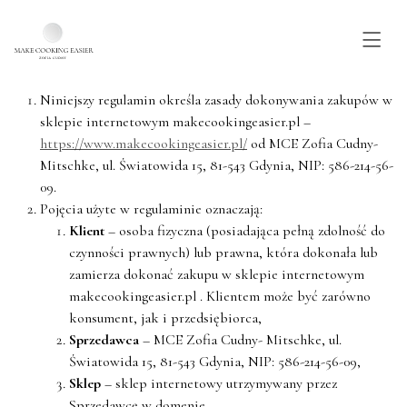
Regulamin
Skip to main content
§1[POSTANOWIENIA OGÓLNE]
Niniejszy regulamin określa zasady dokonywania zakupów w
sklepie internetowym makecookingeasier.pl –
https://www.makecookingeasier.pl/
od MCE Zofia Cudny-
Mitschke, ul. Światowida 15, 81-543 Gdynia, NIP: 586-214-56-
09.
Pojęcia użyte w regulaminie oznaczają:
Klient
– osoba fizyczna (posiadająca pełną zdolność do
czynności prawnych) lub prawna, która dokonała lub
zamierza dokonać zakupu w sklepie internetowym
makecookingeasier.pl . Klientem może być zarówno
konsument, jak i przedsiębiorca,
Sprzedawca
– MCE Zofia Cudny- Mitschke, ul.
Światowida 15, 81-543 Gdynia, NIP: 586-214-56-09,
Sklep
– sklep internetowy utrzymywany przez
Sprzedawcę w domenie