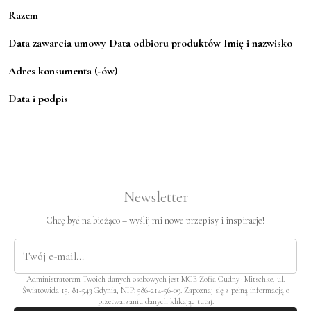
Razem
Data zawarcia umowy Data odbioru produktów Imię i nazwisko
Adres konsumenta (-ów)
Data i podpis
Newsletter
Chcę być na bieżąco – wyślij mi nowe przepisy i inspiracje!
Administratorem Twoich danych osobowych jest MCE Zofia Cudny- Mitschke, ul.
Światowida 15, 81-543 Gdynia, NIP: 586-214-56-09. Zapoznaj się z pełną informacją o
przetwarzaniu danych klikając
tutaj
.