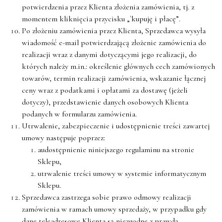
potwierdzenia przez Klienta złożenia zamówienia, tj. z
momentem kliknięcia przycisku „`kupuję i płacę”.
Po
złożeniu
zamówienia
przez
Klienta,
Sprzedawca
wysyła
wiadomość
e-mail
potwierdzającą
złożenie
zamówienia
do
realizacji
wraz
z
danymi
dotyczącymi
jego
realizacji,
do
których
należy
m.in.:
określenie
głównych
cech
zamówionych
towarów,
termin
realizacji
zamówienia,
wskazanie
łącznej
ceny
wraz
z
podatkami
i
opłatami
za
dostawę
(jeżeli
dotyczy),
przedstawienie
danych
osobowych
Klienta
podanych
w
formularzu
zamówienia.
Utrwalenie, zabezpieczenie i udostępnienie treści zawartej
umowy następuje poprzez:
audostępnienie niniejszego regulaminu na stronie
Sklepu,
utrwalenie treści umowy w systemie informatycznym
Sklepu.
Sprzedawca zastrzega sobie prawo odmowy realizacji
zamówienia w ramach umowy sprzedaży, w przypadku gdy
dane teleadresowe Klienta są niezgodne z prawdą.