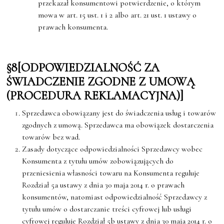
przekazał konsumentowi potwierdzenie, o którym
mowa w art. 15 ust. 1 i 2 albo art. 21 ust. 1 ustawy o
prawach konsumenta.
§8
[ODPOWIEDZIALNOŚĆ
ZA
ŚWIADCZENIE
ZGODNE
Z
UMOWĄ
(PROCEDURA
REKLAMACYJNA)]
Sprzedawca obowiązany jest do świadczenia usług i towarów
zgodnych z umową. Sprzedawca ma obowiązek dostarczenia
towarów bez wad.
Zasady dotyczące odpowiedzialności Sprzedawcy wobec
Konsumenta z tytułu umów zobowiązujących do
przeniesienia własności towaru na Konsumenta reguluje
Rozdział 5a ustawy z dnia 30 maja 2014 r. o prawach
konsumentów, natomiast odpowiedzialność Sprzedawcy z
tytułu umów o dostarczanie treści cyfrowej lub usługi
cyfrowej reguluje Rozdział 5b ustawy z dnia 30 maja 2014 r. o