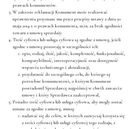
prawach konsumentów.
W zakresie reklamacji Konsument może realizować
uprawnienia przyznane mu przez przepisy ustawy z dnia 30
maja 2014 r. o prawach konsumenta, m.in. za brak zgodności
towaru z umową sprzedaży.
Treść cyfrowa lub usługa cyfrowa są zgodne z umową, jeżeli
zgodne z umową pozostają w szczególności ich:
opis, rodzaj, ilość, jakość, kompletność, funkcjonalność,
kompatybilność, interoperacyjność oraz dostępność
wsparcia technicznego i aktualizacji,
przydatność do szczególnego celu, do którego są
potrzebne konsumentowi, o którym Konsument
powiadomił Sprzedawcę najpóźniej w chwili zawarcia
umowy i który Sprzedawca zaakceptował,
Ponadto treść cyfrowa lub usługa cyfrowa, aby mogły zostać
uznane za zgodne z umową, muszą:
nadawać się do celów, w których zazwyczaj korzysta się
z treści cyfrowej lub usługi cyfrowej tego rodzaju, z