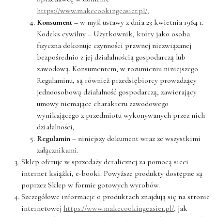
https://www.makecookingeasier.pl/,
Konsument
– w myśl ustawy z dnia 23 kwietnia 1964 r.
Kodeks cywilny – Użytkownik, który jako osoba
fizyczna dokonuje czynności prawnej niezwiązanej
bezpośrednio z jej działalnością gospodarczą lub
zawodową. Konsumentem, w rozumieniu niniejszego
Regulaminu, są również przedsiębiorcy prowadzący
jednoosobową działalność gospodarczą, zawierający
umowy niemające charakteru zawodowego
wynikającego z przedmiotu wykonywanych przez nich
działalności,
Regulamin
– niniejszy dokument wraz ze wszystkimi
załącznikami.
Sklep oferuje w sprzedaży detalicznej za pomocą sieci
internet książki, e-booki. Powyższe produkty dostępne są
poprzez Sklep w formie gotowych wyrobów.
Szczegółowe informacje o produktach znajdują się na stronie
internetowej
https://www.makecookingeasier.pl/,
jak