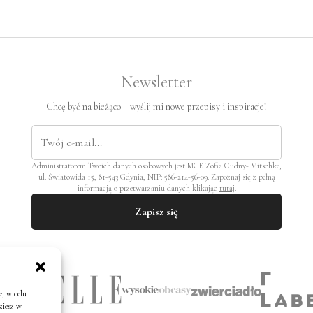
Newsletter
Chcę być na bieżąco – wyślij mi nowe przepisy i inspiracje!
Administratorem Twoich danych osobowych jest MCE Zofia Cudny- Mitschke,
ul. Światowida 15, 81-543 Gdynia, NIP: 586-214-56-09. Zapoznaj się z pełną
informacją o przetwarzaniu danych klikając
tutaj
.
Zapisz się
, w celu
ziesz w