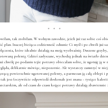
* * *
iłam, tak zrobiłam. W wolnym zawodzie, jeżeli już raz sobie coś obi
 plan. Inaczej bieżąca codzienność odsunie Ci myśl i po chwili już s
ołączenia, które idealnie działają na moją wyobraźnię. Duszone grzyby,
ugotowaną polentą. Gdzieś zasłyszane, wychodzą jednak na światło dzie
już chwilę po podaniu tejże potrawy obiecałam sobie, że ugotuję ją w 
ygląda, delikatnie mówiąc, niepozornie. Ale wystarczy zanurzyć w niej
orącą powierzchnie ugotowanej polenty, a parmezan ją całą oblepi i 
 tak jesz (oczywiście odpowiedź doskonale jest znana – tysiące kalori
arciarskim, ale od czasu do czasu kojące potrawy działają zbawiennie :)