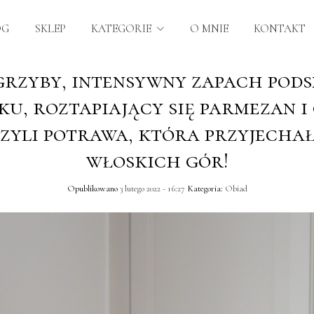
OG
SKLEP
KATEGORIE
O MNIE
KONTAKT
grzyby, intensywny zapach pod
ku, roztapiający się parmezan i
czyli potrawa, która przyjechał
włoskich gór!
Opublikowano
3 lutego 2022 - 16:27
Kategoria:
Obiad