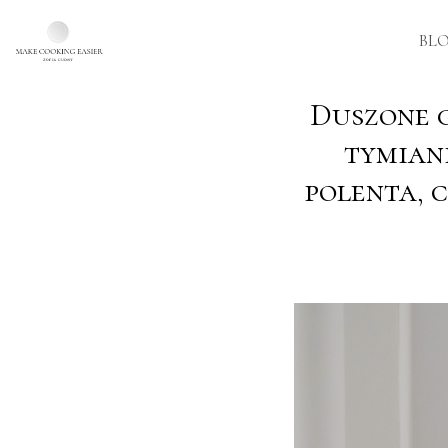
BL
Skip to main content
Duszone 
tymian
polenta, 