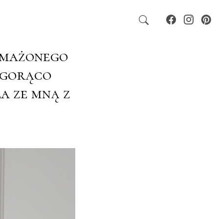
smażonego
 gorąco
a ze mną z