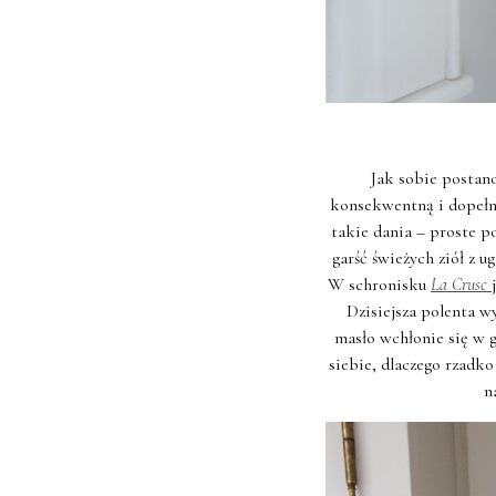
Jak sobie postanow
konsekwentną i dopełnić
takie dania – proste p
garść świeżych ziół z 
W schronisku
La Crusc
Dzisiejsza polenta w
masło wchłonie się w g
siebie, dlaczego rzadko
n