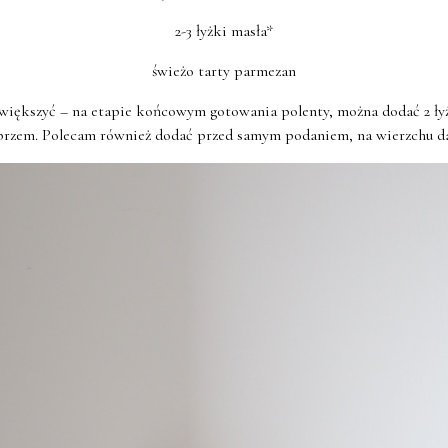
2-3 łyżki masła*
świeżo tarty parmezan
większyć – na etapie końcowym gotowania polenty, można dodać 2 łyżk
przem. Polecam również dodać przed samym podaniem, na wierzchu da