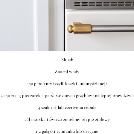
Skład:
800 ml wody
150 g polenty (czyli kaszki kukurydzianej)
k. 150-200 g pieczarek + garść suszonych grzybów (najlepiej prawdziwk
4 szalotki lub czerwona cebula
sól morska i świeżo zmielony pieprz ziołowy
1-2 gałązki tymianku lub oregano