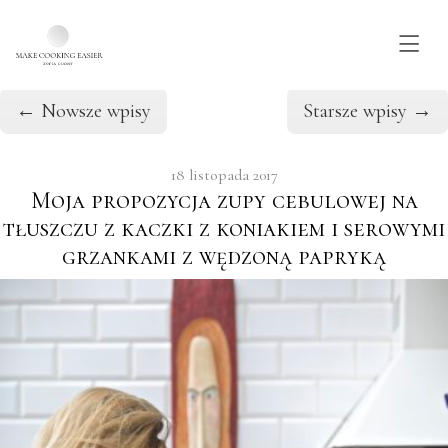
Wpisy w kategorii: Obiad
Skip to main content
←
Nowsze wpisy
Starsze wpisy
→
18 listopada 2017
Moja propozycja zupy cebulowej na
tłuszczu z kaczki z koniakiem i serowymi
grzankami z wędzoną papryką