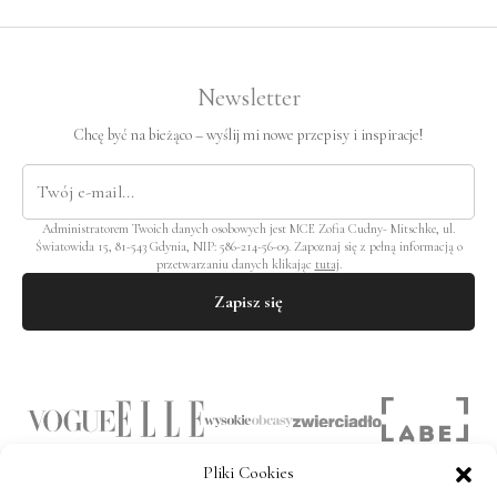
Newsletter
Chcę być na bieżąco – wyślij mi nowe przepisy i inspiracje!
Administratorem Twoich danych osobowych jest MCE Zofia Cudny- Mitschke, ul.
Światowida 15, 81-543 Gdynia, NIP: 586-214-56-09. Zapoznaj się z pełną informacją o
przetwarzaniu danych klikając
tutaj
.
Zapisz się
Pliki Cookies