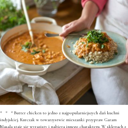
* * * Butter chicken to jedno z najpopularniejszych dań kuchni
indyjskiej. Kurczak w towarzystwie mieszanki przypraw Garam
Masala staje się wyrazisty i nabiera innego charakteru. W sklepach z