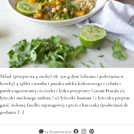
Skład: (przepis na 4 osoby) ok. 500 g dyni (obrana i pokrojona w
kostkę) 4 ząbki czosnku 1 puszka mleka kokosowego 1 cebula 1
puszka ugotowanej cieciorki 1 łyżka przyprawy Garam Masala 1/2
łyżeczki mielonego imbiru / 1/2 łyżeczki kuminu / 1 łyżeczka pieprzu
garść zielonej fasolki szparagowej 1 pierś z kurczaka (podwójna) do
podania: […]
13 komentarzy