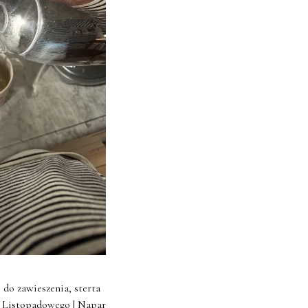
 do zawieszenia, sterta
ia Listopadowego | Napar