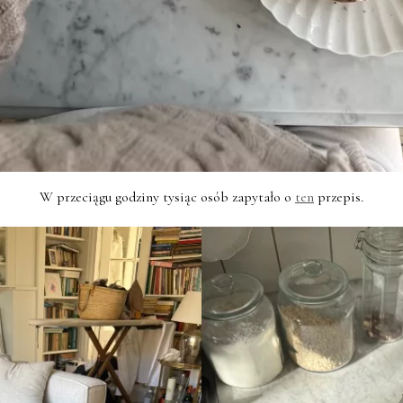
W przeciągu godziny tysiąc osób zapytało o
ten
przepis.