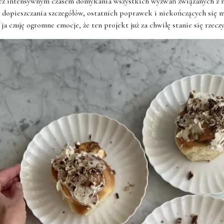
też intensywnym czasem domykania wszystkich wyzwań związanych z 
dopieszczania szczegółów, ostatnich poprawek i niekończących się mai
 ja czuję ogromne emocje, że ten projekt już za chwilę stanie się rzecz