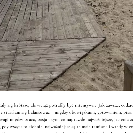
ały się krótsze, ale wciąż potrafiły być intensywne.
Jak zawsze, codzie
re starałam się balansować – między obowiązkami, gotowaniem, pis
gi między pracą, pasją i tym, co naprawdę najważniejsze, jesienią z
 gdy wszystko cichnie, najważniejsze są te małe ramiona i wtedy wiem