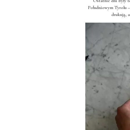
Ostatnie dni były 
Południowym Tyrolu – 
drukują, a