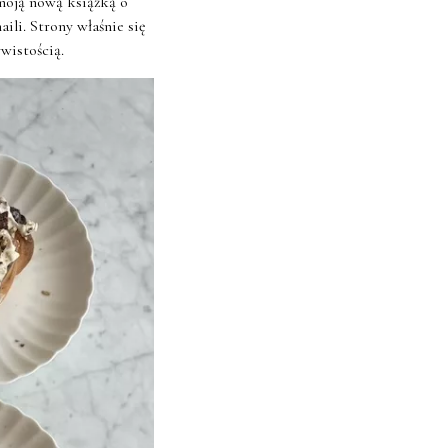
moją nową książką o
li. Strony właśnie się
ywistością.