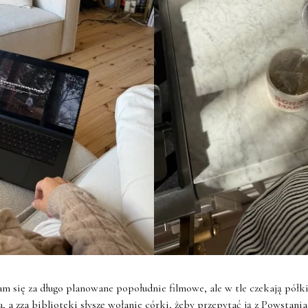
m się za długo planowane popołudnie filmowe, ale w tle czekają półki
 a zza biblioteki słyszę wołanie córki, żeby przepytać ją z Powstan