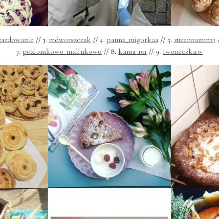
gazdowanie
// 3.
mdworszczak
// 4.
panna_migotkaa
// 5.
zuzannamm23
/
7.
poziomkowo_malinkowo
// 8.
kama_101
// 9.
iwoneczka.w