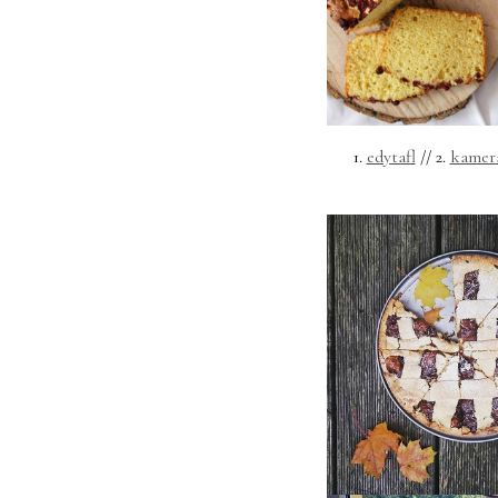
1.
edytafl
// 2.
kamer