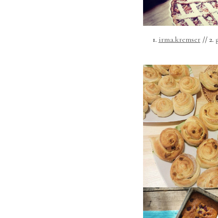
1.
irma.kremser
// 2.