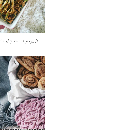
ela
// 7.
sweetpixy_
//