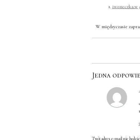
1.
iwoneczka.w
/
W międzyczasie zapr
Jedna odpowi
Twój adres e-mail nie będzi