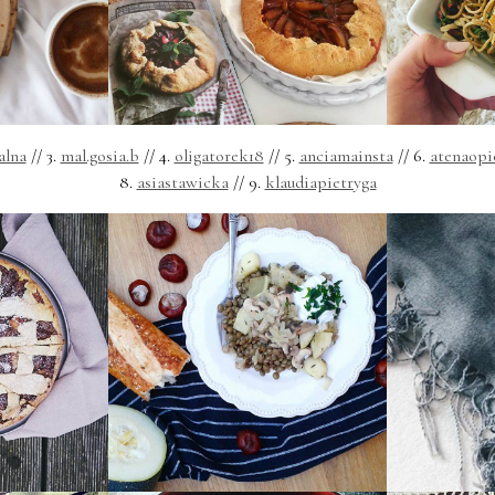
alna
// 3.
mal.gosia.b
// 4.
oligatorek18
// 5.
anciamainsta
// 6.
atenaopi
8.
asiastawicka
// 9.
klaudiapietryga