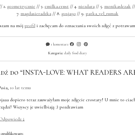
/ 2.
geometrycznie
// 3.
emilka.ernst
// 4.
niezdara
// 5.
monikaslezak
//
7.
magdasieradzka
// 8.
gosja90
// 9.
patka_vel_rumak
aszam na mój
profil
i zachęcam do oznaczania swoich zdjęć z potrawa
1 komentarz
Kategoria:
daily food diary
edź do “INSTA-LOVE: WHAT READERS AR
Asia
,
10 lat temu
ojaaa dopiero teraz zauważyłam moje zdjęcie crostaty! U mnie to ciac
rządzi! Wszyscy je uwielbiają :) pozdrawiam
Odpowiedz
↓
e opublikowany.