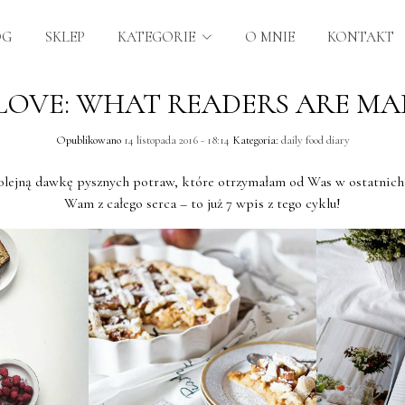
OG
SKLEP
KATEGORIE
O MNIE
KONTAKT
LOVE: WHAT READERS ARE MA
Opublikowano
14 listopada 2016 - 18:14
Kategoria:
daily food diary
lejną dawkę pysznych potraw, które otrzymałam od Was w ostatnich 
Wam z całego serca – to już 7 wpis z tego cyklu!