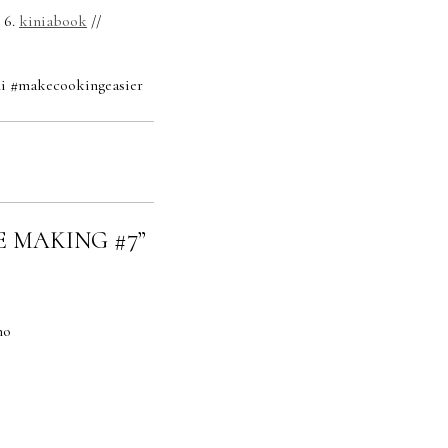
 6.
kiniabook
//
mi #makecookingeasier
E MAKING #7”
ho