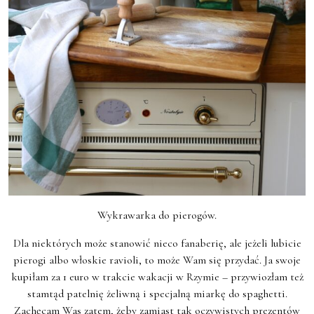
Wykrawarka do pierogów.
Dla niektórych może stanowić nieco fanaberię, ale jeżeli lubicie
pierogi albo włoskie ravioli, to może Wam się przydać. Ja swoje
kupiłam za 1 euro w trakcie wakacji w Rzymie – przywiozłam też
stamtąd patelnię żeliwną i specjalną miarkę do spaghetti.
Zachęcam Was zatem, żeby zamiast tak oczywistych prezentów