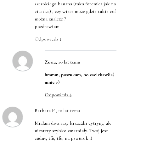
szerokiego banana (taka foremka jak na
ciastka) , czy wiesz może gdzie takie coś
można znaleźć ?
pozdrawiam
Odpowiedz
↓
Zosia
,
10 lat temu
hmmm, poszukam, bo zaciekawiłaś
mnie :-)
Odpowiedz
↓
Barbara P.
,
10 lat temu
Miałam dwa razy krzaczki cytryny, ale
niestety szybko zmarniały. Twój jest
cudny, tfu, tfu, na psa urok :)