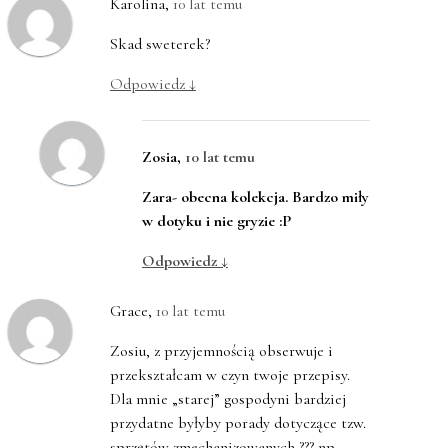
Karolina
,
10 lat temu
Skad sweterek?
Odpowiedz
↓
Zosia
,
10 lat temu
Zara- obecna kolekcja. Bardzo miły
w dotyku i nie gryzie :P
Odpowiedz
↓
Grace
,
10 lat temu
Zosiu, z przyjemnością obserwuje i
przekształcam w czyn twoje przepisy.
Dla mnie „starej” gospodyni bardziej
przydatne byłyby porady dotyczące tzw.
sprzętów zmechanizowanych ??? np.