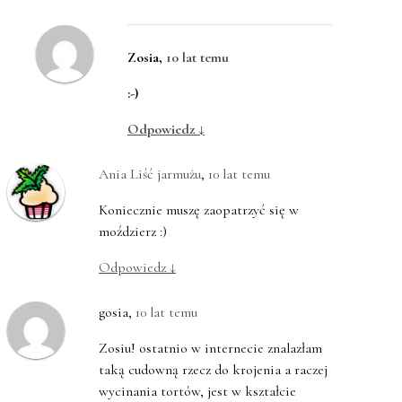
Zosia
,
10 lat temu
:-)
Odpowiedz
↓
Ania Liść jarmużu
,
10 lat temu
Koniecznie muszę zaopatrzyć się w
moździerz :)
Odpowiedz
↓
gosia
,
10 lat temu
Zosiu! ostatnio w internecie znalazłam
taką cudowną rzecz do krojenia a raczej
wycinania tortów, jest w kształcie