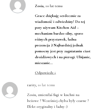
Zosia
,
10 lat temu
Grace dziękuję serdecznie za
wiadomość i odwiedziny! Do tej
pory używam Kitchen Aid –
mechanizm bardzo silny, sporo
różnych przystawek, ładna
prezencja :) Najbardziej jednak
pomocny jest przy zagniataniu ciast
drożdżowych i na pierogi. Ubijanie,
mieszanie…
Odpowiedz
↓
rarity
,
10 lat temu
Zosiu, zmieniłaś fugi w kuchni na
beżowe ? Wcześniej chyba były czarne ?
Efekt oryginalny i ładny :)