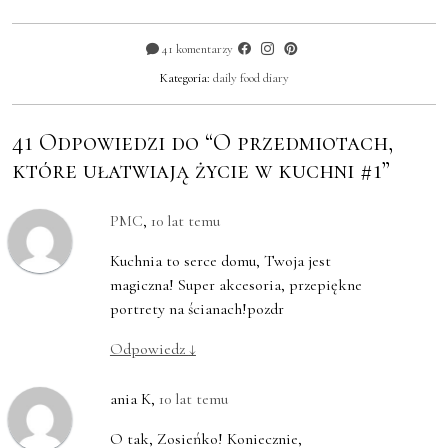
41 komentarzy
Kategoria:
daily food diary
41 Odpowiedzi do “O przedmiotach,
które ułatwiają życie w kuchni #1”
PMC
,
10 lat temu
Kuchnia to serce domu, Twoja jest
magiczna! Super akcesoria, przepiękne
portrety na ścianach!pozdr
Odpowiedz
↓
ania K
,
10 lat temu
O tak, Zosieńko! Koniecznie,