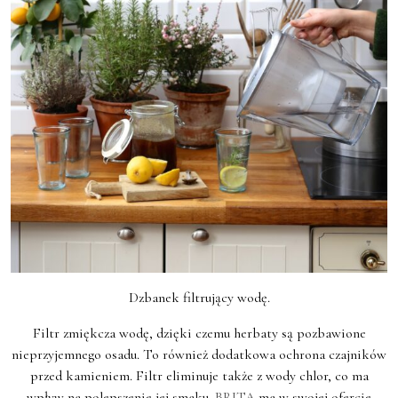
Dzbanek filtrujący wodę.
Filtr zmiękcza wodę, dzięki czemu herbaty są pozbawione
nieprzyjemnego osadu. To również dodatkowa ochrona czajników
przed kamieniem. Filtr eliminuje także z wody chlor, co ma
wpływ na polepszenie jej smaku.
BRITA
ma w swojej ofercie