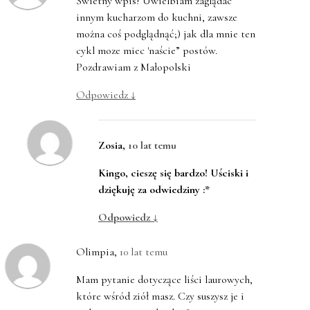
Świetny wpis! Uwielbiam zaglądac
innym kucharzom do kuchni, zawsze
można coś podglądnąć;) jak dla mnie ten
cykl moze miec 'naście” postów.
Pozdrawiam z Małopolski
Odpowiedz
↓
Zosia
,
10 lat temu
Kingo, cieszę się bardzo! Uściski i
dziękuję za odwiedziny :*
Odpowiedz
↓
Olimpia
,
10 lat temu
Mam pytanie dotyczące liści laurowych,
które wśród ziół masz. Czy suszysz je i