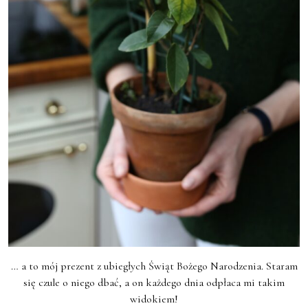
… a to mój prezent z ubiegłych Świąt Bożego Narodzenia. Staram
się czule o niego dbać, a on każdego dnia odpłaca mi takim
widokiem!