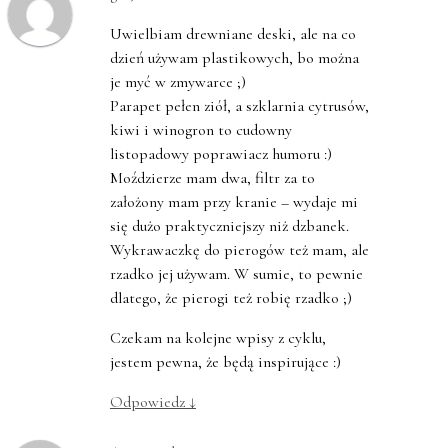
Uwielbiam drewniane deski, ale na co
dzień używam plastikowych, bo można
je myć w zmywarce ;)
Parapet pełen ziół, a szklarnia cytrusów,
kiwi i winogron to cudowny
listopadowy poprawiacz humoru :)
Moździerze mam dwa, filtr za to
założony mam przy kranie – wydaje mi
się dużo praktyczniejszy niż dzbanek.
Wykrawaczkę do pierogów też mam, ale
rzadko jej używam. W sumie, to pewnie
dlatego, że pierogi też robię rzadko ;)
Czekam na kolejne wpisy z cyklu,
jestem pewna, że będą inspirujące :)
Odpowiedz
↓