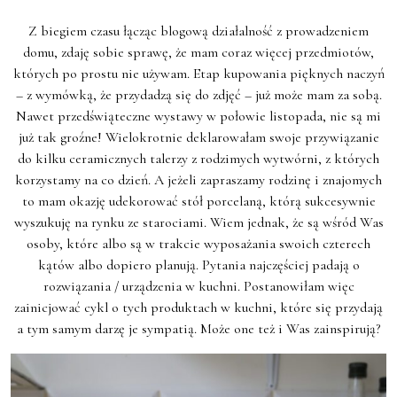
Z biegiem czasu łącząc blogową działalność z prowadzeniem
domu, zdaję sobie sprawę, że mam coraz więcej przedmiotów,
których po prostu nie używam. Etap kupowania pięknych naczyń
– z wymówką, że przydadzą się do zdjęć – już może mam za sobą.
Nawet przedświąteczne wystawy w połowie listopada, nie są mi
już tak groźne! Wielokrotnie deklarowałam swoje przywiązanie
do kilku ceramicznych talerzy z rodzimych wytwórni, z których
korzystamy na co dzień. A jeżeli zapraszamy rodzinę i znajomych
to mam okazję udekorować stół porcelaną, którą sukcesywnie
wyszukuję na rynku ze starociami. Wiem jednak, że są wśród Was
osoby, które albo są w trakcie wyposażania swoich czterech
kątów albo dopiero planują. Pytania najczęściej padają o
rozwiązania / urządzenia w kuchni. Postanowiłam więc
zainicjować cykl o tych produktach w kuchni, które się przydają
a tym samym darzę je sympatią. Może one też i Was zainspirują?