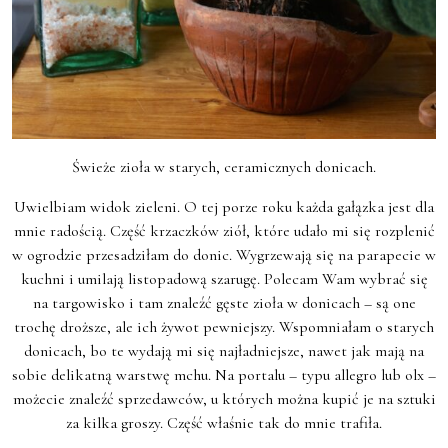
Świeże zioła w starych, ceramicznych donicach.
Uwielbiam widok zieleni. O tej porze roku każda gałązka jest dla
mnie radością. Część krzaczków ziół, które udało mi się rozplenić
w ogrodzie przesadziłam do donic. Wygrzewają się na parapecie w
kuchni i umilają listopadową szarugę. Polecam Wam wybrać się
na targowisko i tam znaleźć gęste zioła w donicach – są one
trochę droższe, ale ich żywot pewniejszy. Wspomniałam o starych
donicach, bo te wydają mi się najładniejsze, nawet jak mają na
sobie delikatną warstwę mchu. Na portalu – typu allegro lub olx –
możecie znaleźć sprzedawców, u których można kupić je na sztuki
za kilka groszy. Część właśnie tak do mnie trafiła.