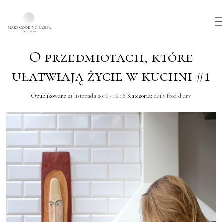
O przedmiotach, które
Skip to main content
ułatwiają życie w kuchni #1
Opublikowano
21 listopada 2016 - 16:18
Kategoria:
daily food diary