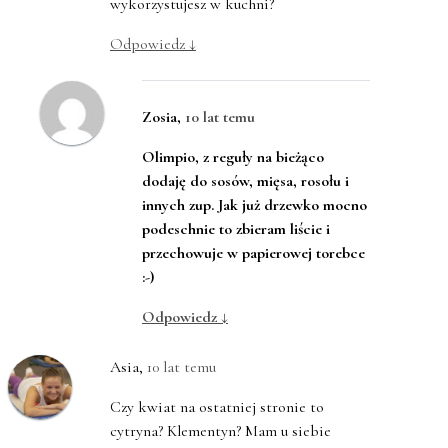
wykorzystujesz w kuchni?
Odpowiedz
↓
Zosia
,
10 lat temu
Olimpio, z reguły na bieżąco
dodaję do sosów, mięsa, rosołu i
innych zup. Jak już drzewko mocno
podeschnie to zbieram liście i
przechowuje w papierowej torebce
:-)
Odpowiedz
↓
Asia
,
10 lat temu
Czy kwiat na ostatniej stronie to
cytryna? Klementyn? Mam u siebie