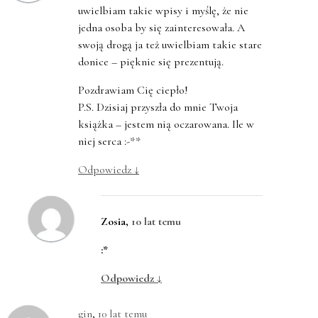
uwielbiam takie wpisy i myślę, że nie
jedna osoba by się zainteresowała. A
swoją drogą ja też uwielbiam takie stare
donice – pięknie się prezentują.
Pozdrawiam Cię ciepło!
P.S. Dzisiaj przyszła do mnie Twoja
książka – jestem nią oczarowana. Ile w
niej serca :-**
Odpowiedz
↓
Zosia
,
10 lat temu
:*
Odpowiedz
↓
gin
,
10 lat temu