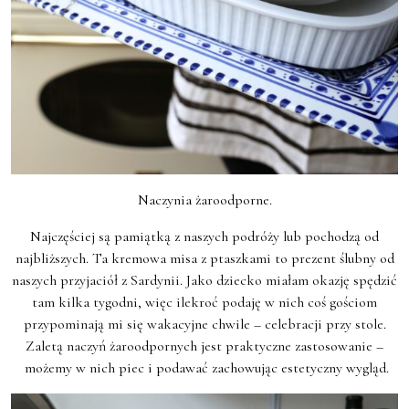
Naczynia żaroodporne.
Najczęściej są pamiątką z naszych podróży lub pochodzą od
najbliższych. Ta kremowa misa z ptaszkami to prezent ślubny od
naszych przyjaciół z Sardynii. Jako dziecko miałam okazję spędzić
tam kilka tygodni, więc ilekroć podaję w nich coś gościom
przypominają mi się wakacyjne chwile – celebracji przy stole.
Zaletą naczyń żaroodpornych jest praktyczne zastosowanie –
możemy w nich piec i podawać zachowując estetyczny wygląd.