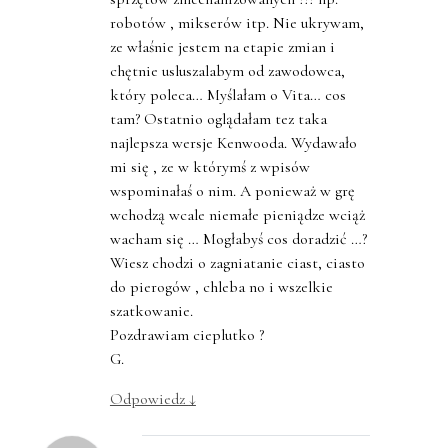
robotów , mikserów itp. Nie ukrywam,
ze właśnie jestem na etapie zmian i
chętnie usluszalabym od zawodowca,
który poleca… Myślałam o Vita… cos
tam? Ostatnio oglądałam tez taka
najlepsza wersje Kenwooda. Wydawało
mi się , ze w którymś z wpisów
wspominałaś o nim. A ponieważ w grę
wchodzą wcale niemałe pieniądze wciąż
wacham się … Mogłabyś cos doradzić …?
Wiesz chodzi o zagniatanie ciast, ciasto
do pierogów , chleba no i wszelkie
szatkowanie.
Pozdrawiam cieplutko ?
G.
Odpowiedz
↓