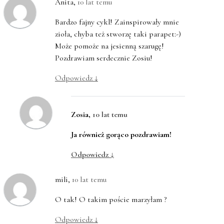
Anita
,
10 lat temu
Bardzo fajny cykl! Zainspirowały mnie
zioła, chyba też stworzę taki parapet:-)
Może pomoże na jesienną szarugę!
Pozdrawiam serdecznie Zosiu!
Odpowiedz
↓
Zosia
,
10 lat temu
Ja również gorąco pozdrawiam!
Odpowiedz
↓
mili
,
10 lat temu
O tak! O takim poście marzyłam ?
Odpowiedz
↓