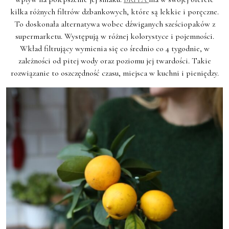
kilka różnych filtrów dzbankowych, które są lekkie i poręczne.
To doskonała alternatywa wobec dźwiganych sześciopaków z
supermarketu. Występują w różnej kolorystyce i pojemności.
Wkład filtrujący wymienia się co średnio co 4 tygodnie, w
zależności od pitej wody oraz poziomu jej twardości. Takie
rozwiązanie to oszczędność czasu, miejsca w kuchni i pieniędzy.