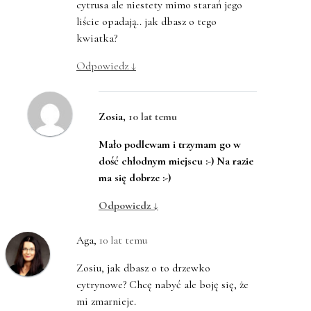
cytrusa ale niestety mimo starań jego
liście opadają.. jak dbasz o tego
kwiatka?
Odpowiedz
↓
Zosia
,
10 lat temu
Mało podlewam i trzymam go w
dość chłodnym miejscu :-) Na razie
ma się dobrze :-)
Odpowiedz
↓
Aga
,
10 lat temu
Zosiu, jak dbasz o to drzewko
cytrynowe? Chcę nabyć ale boję się, że
mi zmarnieje.