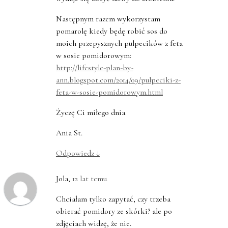
Następnym razem wykorzystam
pomarolę kiedy będę robić sos do
moich przepysznych pulpecików z feta
w sosie pomidorowym:
http://lifestyle-plan-by-
ann.blogspot.com/2014/09/pulpeciki-z-
feta-w-sosie-pomidorowym.html
Życzę Ci miłego dnia
Ania St.
Odpowiedz
↓
Jola
,
12 lat temu
Chciałam tylko zapytać, czy trzeba
obierać pomidory ze skórki? ale po
zdjęciach widzę, że nie.