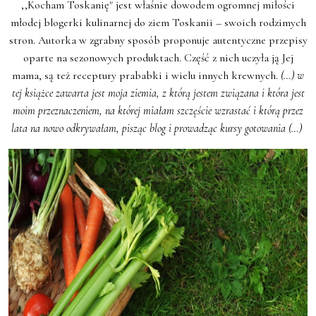
,,Kocham Toskanię" jest właśnie dowodem ogromnej miłości
młodej blogerki kulinarnej do ziem Toskanii – swoich rodzimych
stron. Autorka w zgrabny sposób proponuje autentyczne przepisy
oparte na sezonowych produktach. Część z nich uczyła ją Jej
mama, są też receptury prababki i wielu innych krewnych.
(…) w
tej książce zawarta jest moja ziemia, z którą jestem związana i która jest
moim przeznaczeniem, na której miałam szczęście wzrastać i którą przez
lata na nowo odkrywałam, pisząc blog i prowadząc kursy gotowania (…)