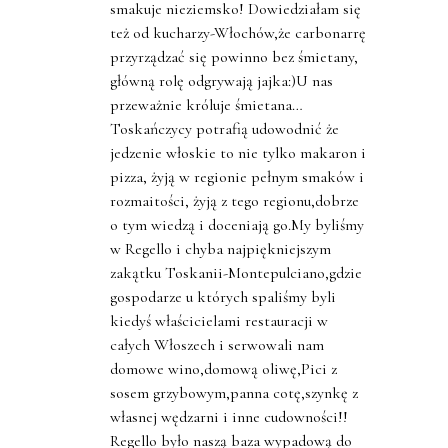
smakuje nieziemsko! Dowiedziałam się
też od kucharzy-Włochów,że carbonarrę
przyrządzać się powinno bez śmietany,
główną rolę odgrywają jajka:)U nas
przeważnie króluje śmietana…
Toskańczycy potrafią udowodnić że
jedzenie włoskie to nie tylko makaron i
pizza, żyją w regionie pełnym smaków i
rozmaitości, żyją z tego regionu,dobrze
o tym wiedzą i doceniają go.My byliśmy
w Regello i chyba najpiękniejszym
zakątku Toskanii-Montepulciano,gdzie
gospodarze u których spaliśmy byli
kiedyś właścicielami restauracji w
całych Włoszech i serwowali nam
domowe wino,domową oliwę,Pici z
sosem grzybowym,panna cotę,szynkę z
własnej wędzarni i inne cudowności!!
Regello było naszą baza wypadową do