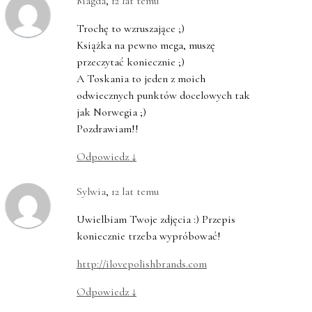
Magda
,
12 lat temu
Trochę to wzruszające ;)
Książka na pewno mega, muszę
przeczytać koniecznie ;)
A Toskania to jeden z moich
odwiecznych punktów docelowych tak
jak Norwegia ;)
Pozdrawiam!!
Odpowiedz
↓
Sylwia
,
12 lat temu
Uwielbiam Twoje zdjęcia :) Przepis
koniecznie trzeba wypróbować!
http://ilovepolishbrands.com
Odpowiedz
↓