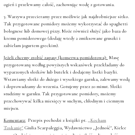
ogień i przelewamy całość, zachowując wodę z gotowania.
3. Warzywa przecieramy przez możliwie jak najdrobniejsze sitko.
Tak przygotowane pomidory możemy wykorzystać do spaghetti
bolognese lub domowej pizzy. Może również służyć jako baza do
kremu pomidorowego (dodaję wtedy 2 zmiksowane gruszki i
zabielam jogurtem greckim).
Jeżeli chcemy zrobić zapasy (konserwa pomidorowa):
Masę
przygotowaną według powyższych wskazówek przekładamy do
wyparzonych słoików lub butelek i dodajemy listki bazylii.
Wstawiamy słoiki do dużego i wysokiego garnka, zalewamy wodą
i doprowadzamy do wrzenia. Gotujemy przez 20 minut. Słoiki
studzimy w garnku. Tak przygotowane pomidory, możemy
przechowywać kilka miesięcy w suchym, chłodnym i ciemnym
miejscu.
Komentarz:
Przepis pochodzi z książki pt.
,,Kocham
Toskanię"
Giulia Scarpaleggia, Wydawnictwo ,,Jedność", Kielce