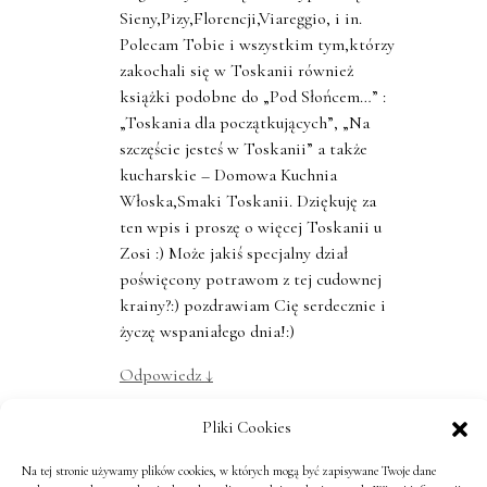
Sieny,Pizy,Florencji,Viareggio, i in.
Polecam Tobie i wszystkim tym,którzy
zakochali się w Toskanii również
książki podobne do „Pod Słońcem…” :
„Toskania dla początkujących”, „Na
szczęście jesteś w Toskanii” a także
kucharskie – Domowa Kuchnia
Włoska,Smaki Toskanii. Dziękuję za
ten wpis i proszę o więcej Toskanii u
Zosi :) Może jakiś specjalny dział
poświęcony potrawom z tej cudownej
krainy?:) pozdrawiam Cię serdecznie i
życzę wspaniałego dnia!:)
Odpowiedz
↓
Pliki Cookies
HOME
,
12 lat temu
piękne zdjęcia :)
Na tej stronie używamy plików cookies, w których mogą być zapisywane Twoje dane