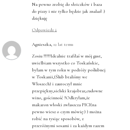
Na pewno zrobię do słoiczków i baza
do pizzy i nie tylko będzie jak znalazł :)
dziękuję
Odpowiedz
↓
Agnieszka
,
12 lat temu
Zosiu !!!!!Idealnie trafiłaś w mój gust,
uwielbiam wszystko co Toskańskie,
byłam w tym roku w podróży poślubnej
w Toskanii,(Ślub braliśmy we
Włoszech) i zauroczył mnie
przepiękny,sielski krajobraz,cudowne
wino, gościnność !Odkryłam,że
makaron włoski zwłaszcza PICI(na
pewno wiesz o czym mówię:) ) można
robić na tysiąc sposobów, z
przeróżnymi sosami i za każdym razem