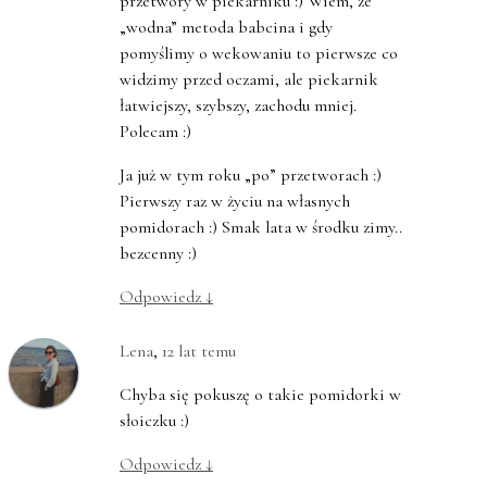
przetwory w piekarniku :) Wiem, że
„wodna” metoda babcina i gdy
pomyślimy o wekowaniu to pierwsze co
widzimy przed oczami, ale piekarnik
łatwiejszy, szybszy, zachodu mniej.
Polecam :)
Ja już w tym roku „po” przetworach :)
Pierwszy raz w życiu na własnych
pomidorach :) Smak lata w środku zimy..
bezcenny :)
Odpowiedz
↓
Lena
,
12 lat temu
Chyba się pokuszę o takie pomidorki w
słoiczku :)
Odpowiedz
↓