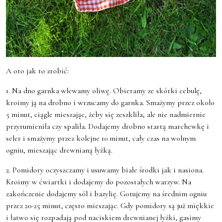
A oto jak to zrobić:
1. Na dno garnka wlewamy oliwę. Obieramy ze skórki cebulę,
kroimy ją na drobno i wrzucamy do garnka. Smażymy przez około
5 minut, ciągle mieszając, żeby się zeszkliła, ale nie nadmiernie
przyrumieniła czy spaliła. Dodajemy drobno startą marchewkę i
seler i smażymy przez kolejne 10 minut, cały czas na wolnym
ogniu, mieszając drewnianą łyżką.
2. Pomidory oczyszczamy i usuwamy białe środki jak i nasiona.
Kroimy w ćwiartki i dodajemy do pozostałych warzyw. Na
zakończenie dodajemy sól i bazylię. Gotujemy na średnim ogniu
przez 20-25 minut, często mieszając. Gdy pomidory są już miękkie
i łatwo się rozpadają pod naciskiem drewnianej łyżki, gasimy