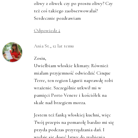
oliwy z oliwek czy po prostu oliwy? Czy
też coś takiego zaobserwowałaś?
Serdecznie pozdrawiam
Odpowiedz
↓
Ania St.
,
12 lat temu
Zosiu,
Uwielbiam włoskie klimaty. Również
miałam przyjemność odwiedzić Cinque
Terre, ten region Ligurii naprawdę robi
wrażenie. Szczególnie utkwił mi w
pamięci Porto Venere i kościółek na
skale nad brzegiem morza.
Jestem też fanką włoskiej kuchni, więc
Twój przepis na pomarolę bardzo mi się
przyda podczas przyrządzania dań. I
wydaje się dosyć łatwy do zrobienia.