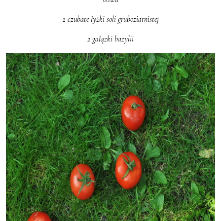
2 czubate łyżki soli gruboziarnistej
2 gałązki bazylii