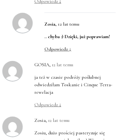
Odpowiedz
↓
Zosia
,
12 lat temu
.. chyba :) Dzięki, już poprawiam!
Odpowiedz
↓
GOSIA
,
12 lat temu
ja też w czasie podróży poślubnej
odwiedziłam Toskanie i Cinque Terra-
rewelacja
Odpowiedz
↓
Zosia
,
12 lat temu
Zosiu, dużo prościej pasteryzuje się