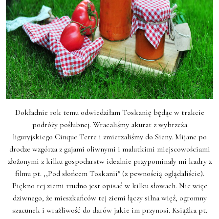
Dokładnie rok temu odwiedziłam Toskanię będąc w trakcie
podróży poślubnej. Wracaliśmy akurat z wybrzeża
liguryjskiego Cinque Terre i zmierzaliśmy do Sieny. Mijane po
drodze wzgórza z gajami oliwnymi i malutkimi miejscowościami
złożonymi z kilku gospodarstw idealnie przypominały mi kadry z
filmu pt. ,,Pod słońcem Toskanii" (z pewnością oglądaliście).
Piękno tej ziemi trudno jest opisać w kilku słowach. Nic więc
dziwnego, że mieszkańców tej ziemi łączy silna więź, ogromny
szacunek i wrażliwość do darów jakie im przynosi. Książka pt.