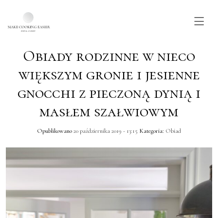
Obiady rodzinne w nieco
Skip to main content
większym gronie i jesienne
gnocchi z pieczoną dynią i
masłem szałwiowym
Opublikowano
20 października 2019 - 13:15
Kategoria:
Obiad