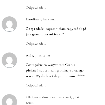
Odpowiedz
↓
Karolina
,
7 lat temu
Z tej radości zapomniałam zapytać skąd
jest granatowa sukienka?
Odpowiedz
↓
Ania
,
7 lat temu
Zosiu jakie to wszystko u Ciebie
piękne i subtelne…. gratulacje z całego
serca! Wyglądasz tak promiennie :****
Odpowiedz
↓
Ola (www.slowodoslowa.com)
,
7 lat
temu