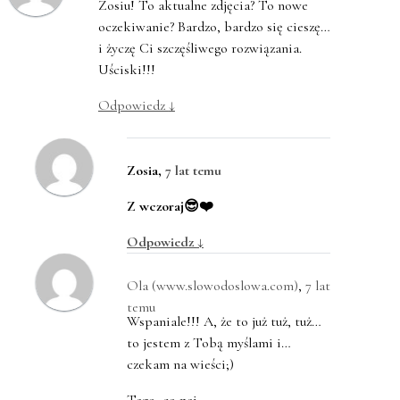
Zosiu! To aktualne zdjęcia? To nowe
oczekiwanie? Bardzo, bardzo się cieszę…
i życzę Ci szczęśliwego rozwiązania.
Uściski!!!
Odpowiedz
↓
Zosia
,
7 lat temu
Z wczoraj😎❤️
Odpowiedz
↓
Ola (www.slowodoslowa.com)
,
7 lat
temu
Wspaniale!!! A, że to już tuż, tuż…
to jestem z Tobą myślami i…
czekam na wieści;)