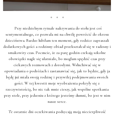
* * *
Przy niedzielnym rytuale nakrywania do stołu jest coś
sentymentalnego, co pozwala mi na chwilę powrócić do okresu
dzieciństwa. Bardzo lubiłam ten moment, gdy rodzice zapraszali
dodatkowych gości a rodzinny obiad przekształcał się w radosny i
smakowity czas. Poczucie, że za parę godzin czekają szkolne
obowiązki nagle się ulatniało, bo mogłam spędzić czas przy
ciekawych rozmowach z dorosłymi. Wsłuchiwać się w
opowiadania o podróżach i zastanawiać się, jak to będzie, gdy ja
będę już miała swoją rodzinę i przywilej podejmowania swoich
gości. W tej kwestii moje wyobrażenia pokryły się z
rzeczywistością, bo nic tak mnie cieszy, jak wspólne spotkania
przy stole, przy jedzeniu z którego jesteśmy dumni, bo jest w nim
nasze serce.
Te ostatnie dni oczekiwania podsycają moją niecierpliwość