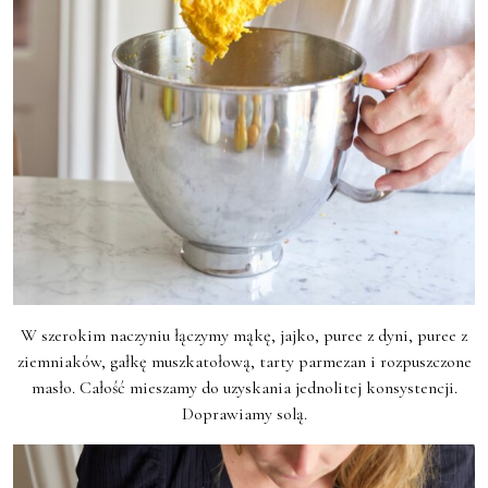
W szerokim naczyniu łączymy mąkę, jajko, puree z dyni, puree z
ziemniaków, gałkę muszkatołową, tarty parmezan i rozpuszczone
masło. Całość mieszamy do uzyskania jednolitej konsystencji.
Doprawiamy solą.