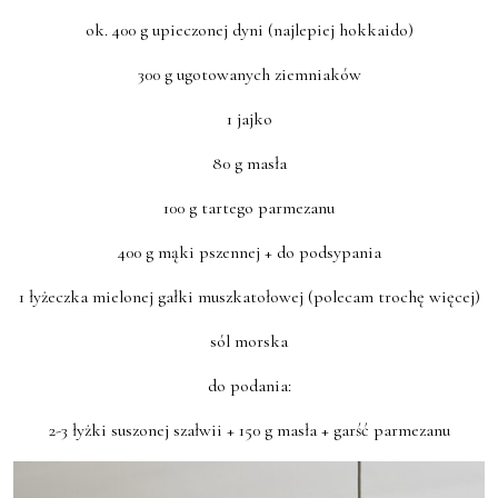
ok. 400 g upieczonej dyni (najlepiej hokkaido)
300 g ugotowanych ziemniaków
1 jajko
80 g masła
100 g tartego parmezanu
400 g mąki pszennej + do podsypania
1 łyżeczka mielonej gałki muszkatołowej (polecam trochę więcej)
sól morska
do podania:
2-3 łyżki suszonej szałwii + 150 g masła + garść parmezanu