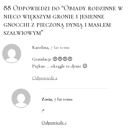
88 Odpowiedzi do “Obiady rodzinne w
nieco większym gronie i jesienne
gnocchi z pieczoną dynią i masłem
szałwiowym”
Karolina
,
7 lat temu
Gratulacje 😍😍😍😍
Piękne ….okrągłe te dynie 😉
Odpowiedz
↓
Zosia
,
7 lat temu
:*
Odpowiedz
↓