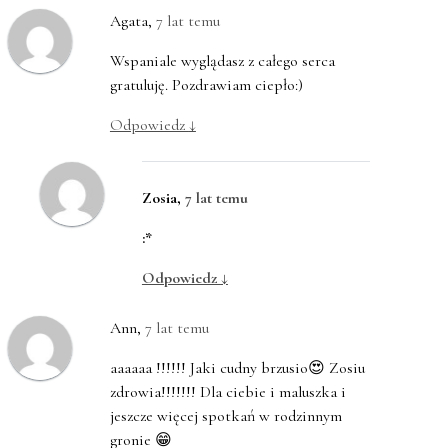
Agata
,
7 lat temu
Wspaniale wyglądasz z całego serca
gratuluję. Pozdrawiam ciepło:)
Odpowiedz
↓
Zosia
,
7 lat temu
:*
Odpowiedz
↓
Ann
,
7 lat temu
aaaaaa !!!!!! Jaki cudny brzusio😍 Zosiu
zdrowia!!!!!!! Dla ciebie i maluszka i
jeszcze więcej spotkań w rodzinnym
gronie 😁