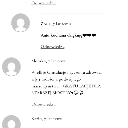
Odpowiedz
↓
Zosia
,
7 lat temu
Aniu kochana dziękuję❤️❤️❤️
Odpowiedz
↓
Monika
,
7 lat temu
Wielkie Gratulacje i życzenia zdrowia,
siły i radości z podwójnego
macierzyństwa… GRATULACJE DLA
STARSZEJ SIOSTRY♥️🤗😜
Odpowiedz
↓
Karin
,
7 lat temu