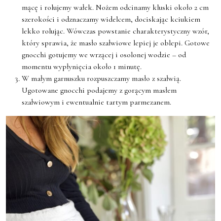
mącę i rolujemy wałek. Nożem odcinamy kluski około 2 cm
szerokości i odznaczamy widelcem, dociskając kciukiem
lekko rolując. Wówczas powstanie charakterystyczny wzór,
który sprawia, że masło szałwiowe lepiej je oblepi. Gotowe
gnocchi gotujemy we wrzącej i osolonej wodzie – od
momentu wypłynięcia około 1 minutę.
W małym garnuszku rozpuszczamy masło z szałwią.
Ugotowane gnocchi podajemy z gorącym masłem
szałwiowym i ewentualnie tartym parmezanem.