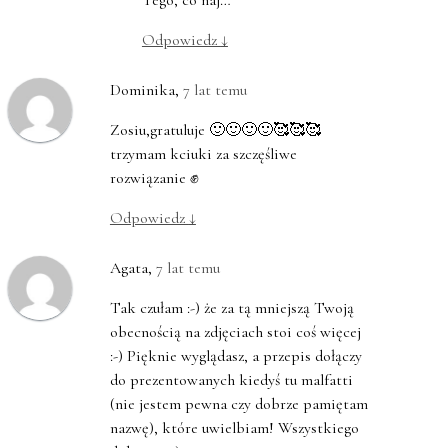
Tego, co naj…
Odpowiedz
↓
Dominika
,
7 lat temu
Zosiu,gratuluje 🙂🙂🙂🙂🥰🥰🥰
trzymam kciuki za szczęśliwe
rozwiązanie ✊
Odpowiedz
↓
Agata
,
7 lat temu
Tak czułam :-) że za tą mniejszą Twoją
obecnością na zdjęciach stoi coś więcej
:-) Pięknie wyglądasz, a przepis dołączy
do prezentowanych kiedyś tu malfatti
(nie jestem pewna czy dobrze pamiętam
nazwę), które uwielbiam! Wszystkiego