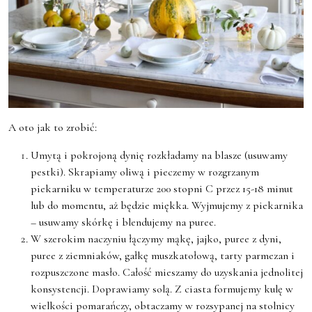
A oto jak to zrobić:
Umytą i pokrojoną dynię rozkładamy na blasze (usuwamy
pestki). Skrapiamy oliwą i pieczemy w rozgrzanym
piekarniku w temperaturze 200 stopni C przez 15-18 minut
lub do momentu, aż będzie miękka. Wyjmujemy z piekarnika
– usuwamy skórkę i blendujemy na puree.
W szerokim naczyniu łączymy mąkę, jajko, puree z dyni,
puree z ziemniaków, gałkę muszkatołową, tarty parmezan i
rozpuszczone masło. Całość mieszamy do uzyskania jednolitej
konsystencji. Doprawiamy solą. Z ciasta formujemy kulę w
wielkości pomarańczy, obtaczamy w rozsypanej na stolnicy