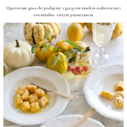
Ugotowane gnocchi podajemy z gorącym masłem szałwiowym i
ewentualnie tartym parmezanem.