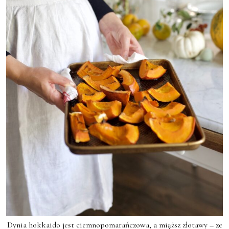
Dynia hokkaido jest ciemnopomarańczowa, a miąższ złotawy – ze