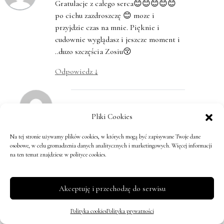
Gratulacje z całego serca😊😊😊😊😊
po cichu zazdroszczę 😊 moze i
przyjdzie czas na mnie. Pięknie i
cudownie wyglądasz i jeszcze moment i
..duzo szczęścia Zosiu😚
Odpowiedz
↓
Joanna
,
7 lat temu
Pliki Cookies
A więc ja z głębi serca życzę Tobie
Na tej stronie używamy plików cookies, w których mogą być zapisywane Twoje dane
stania się mamą ❤️ Trzymam
osobowe, w celu gromadzenia danych analitycznych i marketingowych. Więcej informacji
kciuki!
na ten temat znajdziesz w polityce cookies.
Odpowiedz
↓
Akceptuję i przechodzę do serwisu
Karin
,
7 lat temu
Polityka cookies
Polityka prywatności
Dziękuję juz jestem, ale chcialabym