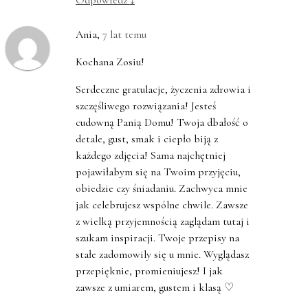
Odpowiedz
↓
Ania
,
7 lat temu
Kochana Zosiu!
Serdeczne gratulacje, życzenia zdrowia i
szczęśliwego rozwiązania! Jesteś
cudowną Panią Domu! Twoja dbałość o
detale, gust, smak i ciepło biją z
każdego zdjęcia! Sama najchętniej
pojawiłabym się na Twoim przyjęciu,
obiedzie czy śniadaniu. Zachwyca mnie
jak celebrujesz wspólne chwile. Zawsze
z wielką przyjemnością zaglądam tutaj i
szukam inspiracji. Twoje przepisy na
stałe zadomowily się u mnie. Wyglądasz
przepięknie, promieniujesz! I jak
zawsze z umiarem, gustem i klasą ♡