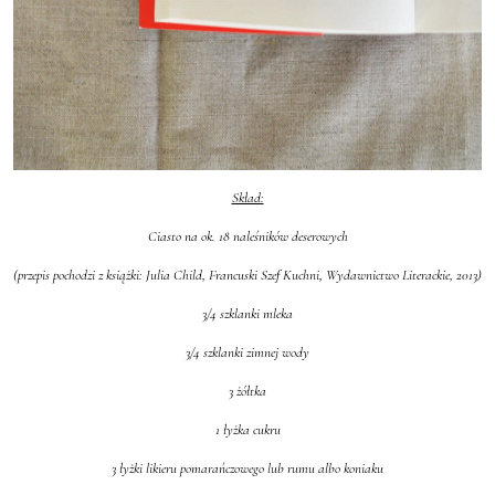
Skład:
Ciasto na ok. 18 naleśników deserowych
(przepis pochodzi z książki:
Julia Child, Francuski Szef Kuchni, Wydawnictwo Literackie, 2013
)
3/4 szklanki mleka
3/4 szklanki zimnej wody
3 żółtka
1 łyżka cukru
3 łyżki likieru pomarańczowego lub rumu albo koniaku