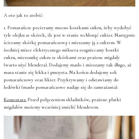
A oto jak to zrobić:
1. Pomarańcze pocieramy mocno kostkami cukru, żeby wydobyć
tyle olejku ze skórek, ile jest w stanie wchłonąć cukier. Następnie
ścieramy skórkę pomarańczową i mieszamy ją z cukrem. W
średniej misce elektrycznego miksera rozgniecamy kostki
cukru, mieszankę cukru ze skórkami oraz prażone migdały
(warto użyć blendera). Dodajemy masło i mieszamy tak długo, aż
masa stanie się lekka i puszysta. Na końcu dodajemy sok
pomarańczowy oraz likier. Przykrywamy i odstawiamy do
lodówki (masło pomarańczowe nadaje się do zamrażania).
Komentarz:
Przed połączeniem składników, prażone płatki
migdałów możemy wcześniej zmielić blenderem.