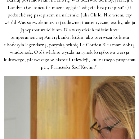
Dzisiaj postanowiłam na chwilę Was oderwać od mojej relacji z
Londynu (w końcu ile można oglądać zdjęcia bez przepisu? :-) i
podzielić się przepisem na naleśniki Julii Child. Nie wiem, czy
wśród Was są zwolennicy tej cudownej i autentycznej osoby, ale ja
Ją wprost uwielbiam. Dla wszystkich miłośników
temperamentnej Amerykanki, która jako pierwsza kobieta
ukończyła legendarną, paryską szkołę Le Cordon Bleu mam dobrą
wiadomość. Otóż właśnie wyszła na rynek książkowa wersja
kultowego, pierwszego w historii telewizji, kulinarnego programu
pt.,, Francuski Szef Kuchni".