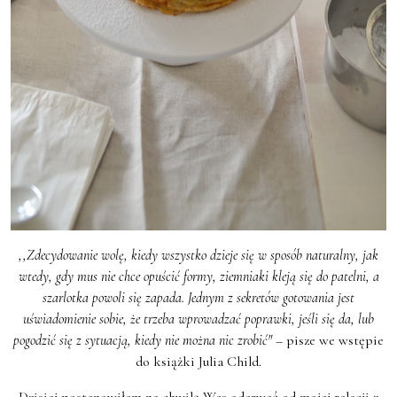
,,Zdecydowanie wolę, kiedy wszystko dzieje się w sposób naturalny, jak
wtedy, gdy mus nie chce opuścić formy, ziemniaki kleją się do patelni, a
szarlotka powoli się zapada. Jednym z sekretów gotowania jest
uświadomienie sobie, że trzeba wprowadzać poprawki, jeśli się da, lub
pogodzić się z sytuacją, kiedy nie można nic zrobić"
– pisze we wstępie
do książki Julia Child.