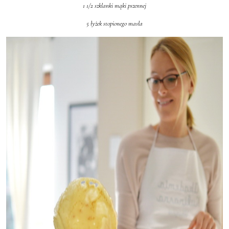
1 1/2 szklanki mąki pszennej
5 łyżek stopionego masła