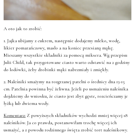
A oto jak to zrobić:
1. Jajka ubijamy z cukrem, następnie dodajemy mleko, wodę,
likier pomarańczowy, masło a na koniec przesianą mąkę.
Mieszamy wszystkie składniki za pomocą miksera. Wg przepisu
Julii Child, tak przygotowane ciasto warto odstawić na 2 godziny
do lodówki, żeby drobinki mąki nabrzmiały i zmiękły.
2. Naleśniki smażymy na rozgrzanej patelni o średnicy dna 13-15
cm. Patelnia powinna być żeliwna. Jeżeli po usmażeniu naleśnika
dojdziemy do wniosku, że ciasto jest zbyt gęste, rozcieńczamy je
łyżką lub dwiema wody.
Komentarz:
Z powyższych składników wychodzi mniej więcej 18
naleśników. Ja co prawda, postanowiłam trochę więcej ich
usmażyć, a z powodu rodzinnego święta zrobić tort naleśnikowy.