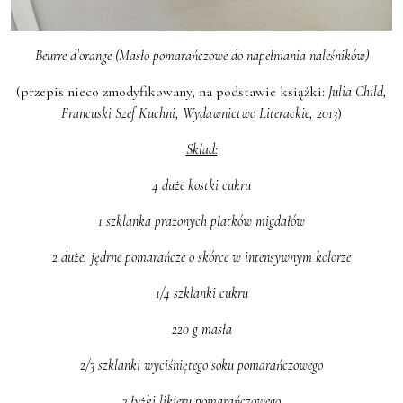
Beurre d`orange (Masło pomarańczowe do napełniania naleśników)
(przepis nieco zmodyfikowany, na podstawie książki:
Julia Child,
Francuski Szef Kuchni, Wydawnictwo Literackie, 2013
)
Skład:
4 duże kostki cukru
1 szklanka prażonych płatków migdałów
2 duże, jędrne pomarańcze o skórce w intensywnym kolorze
1/4 szklanki cukru
220 g masła
2/3 szklanki wyciśniętego soku pomarańczowego
3 łyżki likieru pomarańczowego