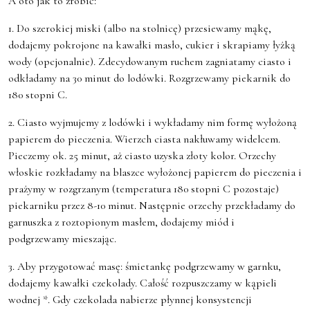
A oto jak to zrobić:
1. Do szerokiej miski (albo na stolnicę) przesiewamy mąkę,
dodajemy pokrojone na kawałki masło, cukier i skrapiamy łyżką
wody (opcjonalnie). Zdecydowanym ruchem zagniatamy ciasto i
odkładamy na 30 minut do lodówki. Rozgrzewamy piekarnik do
180 stopni C.
2. Ciasto wyjmujemy z lodówki i wykładamy nim formę wyłożoną
papierem do pieczenia. Wierzch ciasta nakłuwamy widelcem.
Pieczemy ok. 25 minut, aż ciasto uzyska złoty kolor. Orzechy
włoskie rozkładamy na blaszce wyłożonej papierem do pieczenia i
prażymy w rozgrzanym (temperatura 180 stopni C pozostaje)
piekarniku przez 8-10 minut. Następnie orzechy przekładamy do
garnuszka z roztopionym masłem, dodajemy miód i
podgrzewamy mieszając.
3. Aby przygotować masę: śmietankę podgrzewamy w garnku,
dodajemy kawałki czekolady. Całość rozpuszczamy w kąpieli
wodnej *. Gdy czekolada nabierze płynnej konsystencji