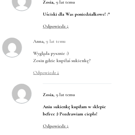
Zosia
,
9 lat temu
Uściski dla Was poniedziałkowe! :*
Odpowiedz
↓
Anna
,
9 lat temu
Wygląda pysznie :)
Zosiu gdzie kupiłaś sukienkę?
Odpowiedz
↓
Zosia
,
9 lat temu
Aniu sukienkę kupiłam w sklepie
befree :) Pozdrawiam ciepło!
Odpowiedz
↓