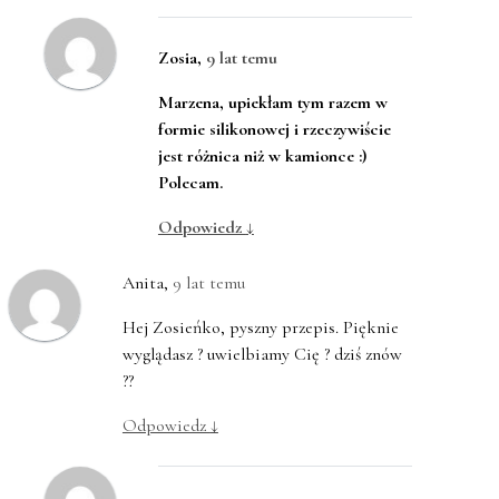
Zosia
,
9 lat temu
Marzena, upiekłam tym razem w
formie silikonowej i rzeczywiście
jest różnica niż w kamionce :)
Polecam.
Odpowiedz
↓
Anita
,
9 lat temu
Hej Zosieńko, pyszny przepis. Pięknie
wyglądasz ? uwielbiamy Cię ? dziś znów
??
Odpowiedz
↓