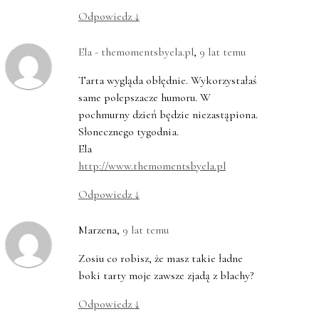
Odpowiedz
↓
Ela - themomentsbyela.pl
,
9 lat temu
Tarta wygląda obłędnie. Wykorzystałaś
same polepszacze humoru. W
pochmurny dzień będzie niezastąpiona.
Słonecznego tygodnia.
Ela
http://www.themomentsbyela.pl
Odpowiedz
↓
Marzena
,
9 lat temu
Zosiu co robisz, że masz takie ładne
boki tarty moje zawsze zjadą z blachy?
Odpowiedz
↓