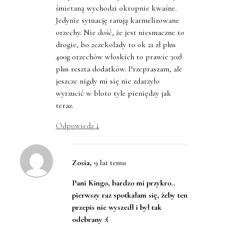
śmietaną wychodzi okropnie kwaśne.
Jedynie sytuację ratują karmelizowane
orzechy. Nie dość, że jest niesmaczne to
drogie, bo 2czekolady to ok 21 zł plus
400g orzechów włoskich to prawie 30zł
plus reszta dodatków. Przepraszam, ale
jeszcze nigdy mi się nie zdarzyło
wyrzucić w błoto tyle pieniędzy jak
teraz.
Odpowiedz
↓
Zosia
,
9 lat temu
Pani Kingo, bardzo mi przykro..
pierwszy raz spotkałam się, żeby ten
przepis nie wyszedł i był tak
odebrany :(