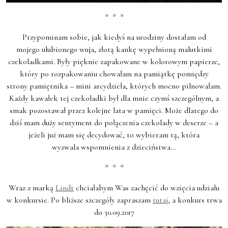
* * *
Przypominam sobie, jak kiedyś na urodziny dostałam od
mojego ulubionego wuja, złotą kankę wypełnioną malutkimi
czekoladkami. Były pięknie zapakowane w kolorowym papierze,
który po rozpakowaniu chowałam na pamiątkę pomiędzy
strony pamiętnika – mini arcydzieła, których mocno pilnowałam.
Każdy kawałek tej czekoladki był dla mnie czymś szczególnym, a
smak pozostawał przez kolejne lata w pamięci. Może dlatego do
dziś mam duży sentyment do połączenia czekolady w deserze – a
jeżeli już mam się decydować, to wybieram tą, która
wyzwala wspomnienia z dzieciństwa…
* * *
Wraz z marką
Lindt
chciałabym Was zachęcić do wzięcia udziału
w konkursie. Po bliższe szczegóły zapraszam
tutaj
, a konkurs trwa
do 30.09.2017