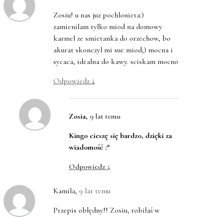
Zosiu! u nas juz pochlonieta:)
zamienilam tylko miod na domowy
karmel ze smietanka do orzechow, bo
akurat skonczyl mi sue miod;) mocna i
sycaca, idealna do kawy. sciskam mocno
Odpowiedz
↓
Zosia
,
9 lat temu
Kingo cieszę się bardzo, dzięki za
wiadomość :*
Odpowiedz
↓
Kamila
,
9 lat temu
Przepis obłędny!! Zosiu, robiłaś w