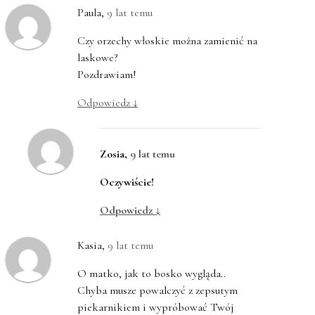
Paula
,
9 lat temu
Czy orzechy włoskie można zamienić na
laskowe?
Pozdrawiam!
Odpowiedz
↓
Zosia
,
9 lat temu
Oczywiście!
Odpowiedz
↓
Kasia
,
9 lat temu
O matko, jak to bosko wygląda..
Chyba musze powalczyć z zepsutym
piekarnikiem i wypróbować Twój