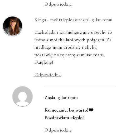
Odpowiedz
↓
Kinga - mylittlepleasures.pl
,
9 lat temu
Czekolada i karmelizowane orzechy to
jedno z moich ulubionych połączeń. Za
niedługo mam urodziny i chyba
postawię na tę tartę zamiast tortu.
Dziękuję!
Odpowiedz
↓
Zosia
,
9 lat temu
Koniecznie, bo warto?❤️
Pozdrawiam ciepło!
Odpowiedz
↓