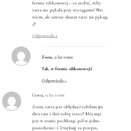
formie silikonowej – co zrobić, żeby
tarta nie pękała przy wyciąganiu? Nie
wiem, ale zawsze akurat tarty mi pękają
;P
Odpowiedz
↓
Zosia
,
9 lat temu
Tak, w formie silikonowej:)
Odpowiedz
↓
Gosia
,
9 lat temu
Zosiu, tarta jest obłędna:) robiłam już
dwa razy i dziś robię trzeci! Mój mąż
jest w stanie pochłonąć pół w jedno
posiedzenie:-). Dziękuję za przepis,