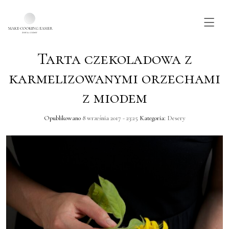
Tarta czekoladowa z
Skip to main content
karmelizowanymi orzechami
z miodem
Opublikowano
8 września 2017 - 23:25
Kategoria:
Desery