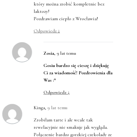
który można zrobić kompletnie bez
laktozy!
Pozdrawiam ciepło z Wrocławia!
Odpowiedz
↓
Zosia
,
9 lat temu
Gosiu bardzo się cieszę i dziękuję
Ci za wiadomość! Pozdrowienia dla
Was :*
Odpowiedz
↓
Kinga
,
9 lat temu
Zrobiłam tarte i ale wcale tak
rewelacyjnie nie smakuje jak wygląda.
Połączenie bardzo gorzkiej czekolady ze