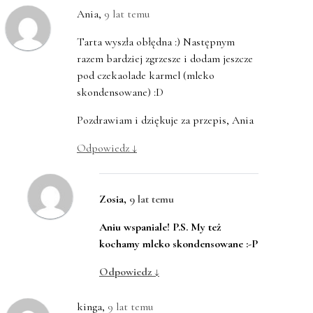
Ania
,
9 lat temu
Tarta wyszła obłędna :) Następnym
razem bardziej zgrzesze i dodam jeszcze
pod czekaolade karmel (mleko
skondensowane) :D
Pozdrawiam i dziękuje za przepis, Ania
Odpowiedz
↓
Zosia
,
9 lat temu
Aniu wspaniale! P.S. My też
kochamy mleko skondensowane :-P
Odpowiedz
↓
kinga
,
9 lat temu