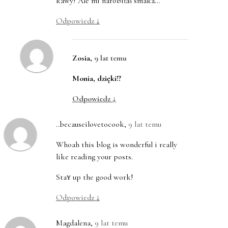
kawy! Ale mi narobiłaś smaka…
Odpowiedz
↓
Zosia
,
9 lat temu
Monia, dzięki!?
Odpowiedz
↓
..becauseilovetocook
,
9 lat temu
Whoah this blog іs wonderful i really
like reading your posts.
Staʏ up the good work!
Odpowiedz
↓
Magdalena
,
9 lat temu