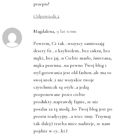
przepis!
Odpowiedz
↓
Magdalena
,
9 lat temu
Powiem, Ci tak…wszyscy zamieszają
desery fit…z ksylitolem…bez cukru, bez
mąki, bez jaj…u Ciebie masło, śmietana,
mąka pszenna…na pewno Twoj blog i
styl gotowania jest old fashon..ale ma to
swoj urok..i nie wszyskie twoje
czytelnniczk są otyłe..a jedzą
proponowane przez ciebie
produkty..naprawdę fajnie, ze nie
poszlas za tą modą..bo Twoj blog jest po
prostu tradycyjny…a wiec inny. Trzymaj
tak dalej:) trzeba miec nadzieje, ze nam
pojdzie w cy…ki:)