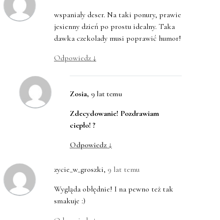
wspaniały deser. Na taki ponury, prawie
jesienny dzień po prostu idealny. Taka
dawka czekolady musi poprawić humor!
Odpowiedz
↓
Zosia
,
9 lat temu
Zdecydowanie! Pozdrawiam
ciepło! ?
Odpowiedz
↓
zycie_w_groszki
,
9 lat temu
Wygląda obłędnie! I na pewno też tak
smakuje :)