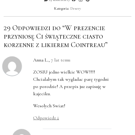
Kategoria:
Desery
29 Odpowiedzi do “W prezencie
przyniosę Ci świąteczne ciasto
korzenne z likierem Cointreau”
Anna L.
,
7 lat temu
ZOSIU jedno wielkie WOW!!!!
Chcialabym tak wygladac parę tygodni
po porodzie! A przepis juz zapisuję w
kajeciku.
Wesolych Swiat!
Odpowiedz
↓