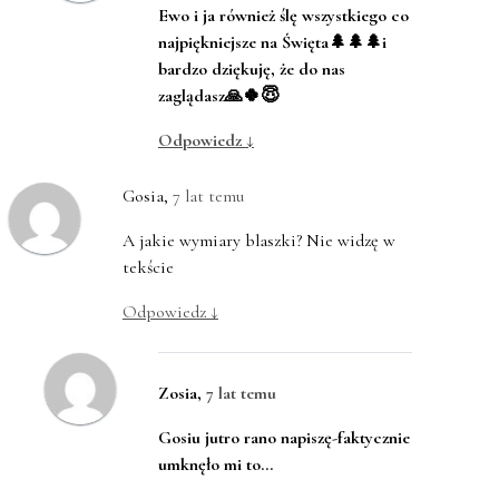
Ewo i ja również ślę wszystkiego co
najpiękniejsze na Święta🌲🌲🌲i
bardzo dziękuję, że do nas
zaglądasz🙏🍀😇
Odpowiedz
↓
Gosia
,
7 lat temu
A jakie wymiary blaszki? Nie widzę w
tekście
Odpowiedz
↓
Zosia
,
7 lat temu
Gosiu jutro rano napiszę-faktycznie
umknęło mi to…