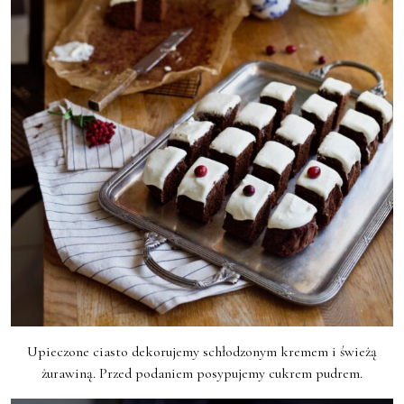
Upieczone ciasto dekorujemy schłodzonym kremem i świeżą
żurawiną. Przed podaniem posypujemy cukrem pudrem.