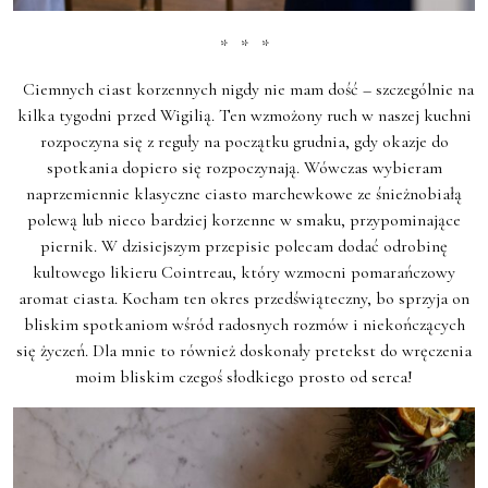
* * *
Ciemnych ciast korzennych nigdy nie mam dość – szczególnie na
kilka tygodni przed Wigilią. Ten wzmożony ruch w naszej kuchni
rozpoczyna się z reguły na początku grudnia, gdy okazje do
spotkania dopiero się rozpoczynają. Wówczas wybieram
naprzemiennie klasyczne ciasto marchewkowe ze śnieżnobiałą
polewą lub nieco bardziej korzenne w smaku, przypominające
piernik. W dzisiejszym przepisie polecam dodać odrobinę
kultowego likieru Cointreau, który wzmocni pomarańczowy
aromat ciasta. Kocham ten okres przedświąteczny, bo sprzyja on
bliskim spotkaniom wśród radosnych rozmów i niekończących
się życzeń. Dla mnie to również doskonały pretekst do wręczenia
moim bliskim czegoś słodkiego prosto od serca!