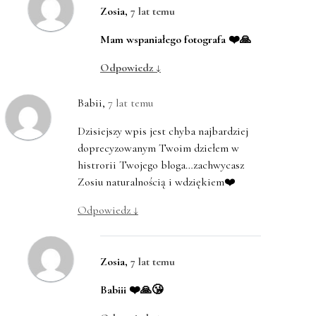
Zosia
,
7 lat temu
Mam wspaniałego fotografa ❤️🙏
Odpowiedz
↓
Babii
,
7 lat temu
Dzisiejszy wpis jest chyba najbardziej
doprecyzowanym Twoim dziełem w
histrorii Twojego bloga…zachwycasz
Zosiu naturalnością i wdziękiem❤️
Odpowiedz
↓
Zosia
,
7 lat temu
Babiii ❤️🙏😘