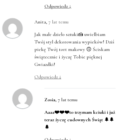
Odpowiedz
↓
Anita
,
7 lat temu
Jak małe dzieło sztuki🍰 uwielbiam
Twój styl dekorowania wypieków! Dziś
piekę Twój tort makowy 🙃 Ściskam
świątecznie i życzę Tobie pięknej
Gwiazdki!
Odpowiedz
↓
Zosia
,
7 lat temu
Aaaa❤️❤️❤️to trzymam kciuki i już
teraz życzę cudownych Świąt 🌲🌲
🌲
Odpowiedz
↓