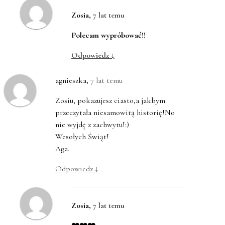
Zosia
,
7 lat temu
Polecam wypróbować!!
Odpowiedz
↓
agnieszka
,
7 lat temu
Zosiu, pokazujesz ciasto,a jakbym
przeczytała niesamowitą historię!No
nie wyjdę z zachwytu!:)
Wesołych Świąt!
Aga.
Odpowiedz
↓
Zosia
,
7 lat temu