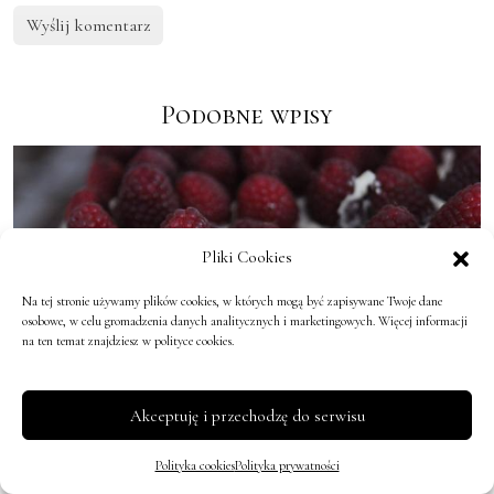
Podobne wpisy
Pliki Cookies
Na tej stronie używamy plików cookies, w których mogą być zapisywane Twoje dane
osobowe, w celu gromadzenia danych analitycznych i marketingowych. Więcej informacji
na ten temat znajdziesz w polityce cookies.
Akceptuję i przechodzę do serwisu
Malinowy król (przepis na tort
Polityka cookies
Polityka prywatności