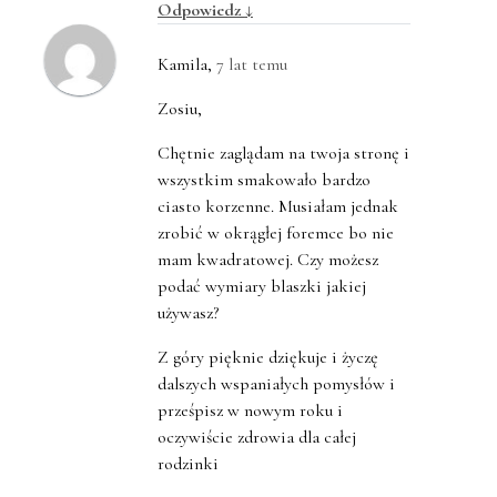
Odpowiedz
↓
Kamila
,
7 lat temu
Zosiu,
Chętnie zaglądam na twoja stronę i
wszystkim smakowało bardzo
ciasto korzenne. Musiałam jednak
zrobić w okrągłej foremce bo nie
mam kwadratowej. Czy możesz
podać wymiary blaszki jakiej
używasz?
Z góry pięknie dziękuje i życzę
dalszych wspaniałych pomysłów i
prześpisz w nowym roku i
oczywiście zdrowia dla całej
rodzinki