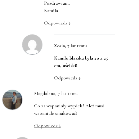
Pozdrawiam,
Kamila
Odpowiedz
↓
Zosia
,
7 lat temu
Kamilo blaszka była 20 x 25
cm, uściski!
Odpowiedz
↓
Magdalena
,
7 lat temu
Co za wspaniały wypiek! Ależ musi
wspaniale smakować!
Odpowiedz
↓