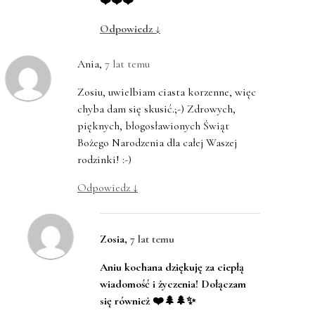
❤️❤️❤️
Odpowiedz
↓
Ania
,
7 lat temu
Zosiu, uwielbiam ciasta korzenne, więc
chyba dam się skusić.;-) Zdrowych,
pięknych, błogosławionych Świąt
Bożego Narodzenia dla całej Waszej
rodzinki! :-)
Odpowiedz
↓
Zosia
,
7 lat temu
Aniu kochana dziękuję za ciepłą
wiadomość i życzenia! Dołączam
się również ❤️🌲🌲✨