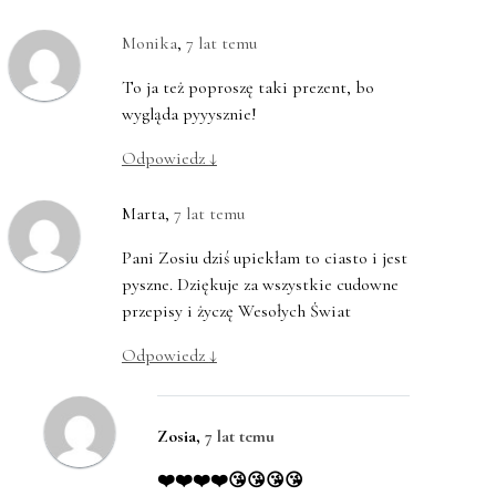
Monika
,
7 lat temu
To ja też poproszę taki prezent, bo
wygląda pyyysznie!
Odpowiedz
↓
Marta
,
7 lat temu
Pani Zosiu dziś upiekłam to ciasto i jest
pyszne. Dziękuje za wszystkie cudowne
przepisy i życzę Wesołych Świat
Odpowiedz
↓
Zosia
,
7 lat temu
❤️❤️❤️❤️😘😘😘😘