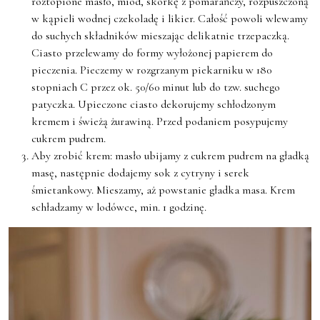
roztopione masło, miód, skórkę z pomarańczy, rozpuszczoną
w kąpieli wodnej czekoladę i likier. Całość powoli wlewamy
do suchych składników mieszając delikatnie trzepaczką.
Ciasto przelewamy do formy wyłożonej papierem do
pieczenia. Pieczemy w rozgrzanym piekarniku w 180
stopniach C przez ok. 50/60 minut lub do tzw. suchego
patyczka. Upieczone ciasto dekorujemy schłodzonym
kremem i świeżą żurawiną. Przed podaniem posypujemy
cukrem pudrem.
Aby zrobić krem: masło ubijamy z cukrem pudrem na gładką
masę, następnie dodajemy sok z cytryny i serek
śmietankowy. Mieszamy, aż powstanie gładka masa. Krem
schładzamy w lodówce, min. 1 godzinę.