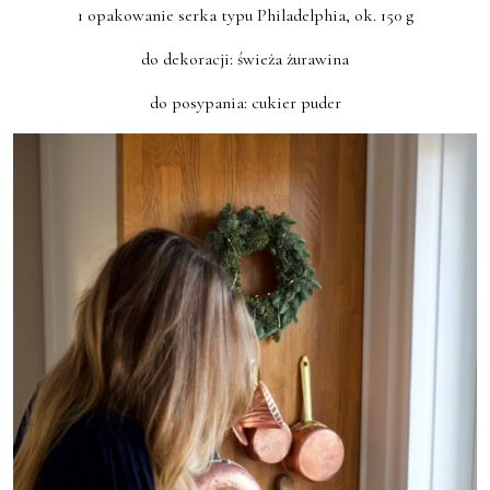
1 opakowanie serka typu Philadelphia, ok. 150 g
do dekoracji: świeża żurawina
do posypania: cukier puder