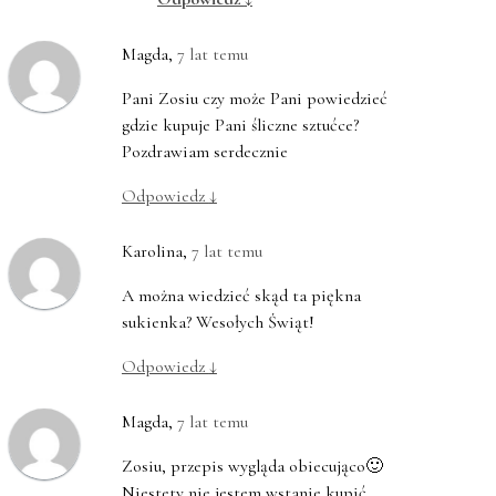
Magda
,
7 lat temu
Pani Zosiu czy może Pani powiedzieć
gdzie kupuje Pani śliczne sztućce?
Pozdrawiam serdecznie
Odpowiedz
↓
Karolina
,
7 lat temu
A można wiedzieć skąd ta piękna
sukienka? Wesołych Świąt!
Odpowiedz
↓
Magda
,
7 lat temu
Zosiu, przepis wygląda obiecująco🙂
Niestety nie jestem wstanie kupić