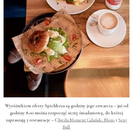
Wyróżnikiem oferty Spichlerza są godziny jego otwarcia – już od
godziny 8.00 można rozpocząć ucztę śniadaniową, do której
zapraszają 3 restauracje – C
hwila Moment Gdańsk
,
Błogo
i
Sexy
Bull
.