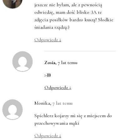
jeszcze nie byłam, ale z pewnością
odwiedzę, mam dość blisko :)A te
zdjęcia posiłków bardzo kuszą! Słodkie
śniadania rządzą:)
Odpowiedz
↓
Zosia
,
7 lat temu
:-)))
Odpowiedz
↓
Monika
,
7 lat temu
Spichlerz kojarzy mi się z miejscem do
przechowywania mąki
Odpowiedz
↓