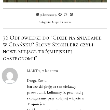
36 komentarzy
Kategoria:
Mapa kulinarna
36 Odpowiedzi do “Gdzie na śniadanie
w Gdańsku? Słony Spichlerz czyli
nowe miejsce trójmiejskiej
gastronomii”
MARTA
,
7 lat temu
Droga Zosiu,
bardzo dziękuję za ten ciekawy
przewodnik kulinarny. Z pewnością
skorzystamy przy kolejnej wizycie w
Trójmieście.
Dokładnie Cię rozumiem mimo, iż