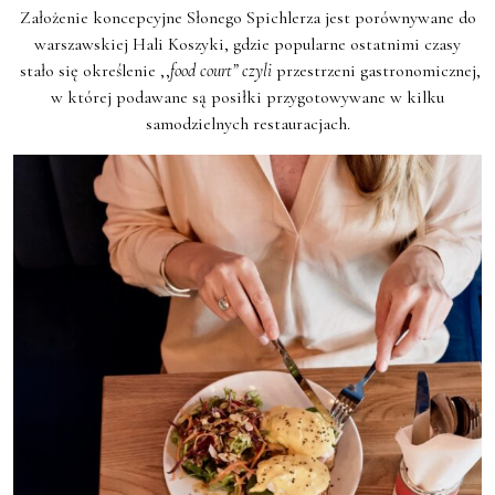
Założenie koncepcyjne Słonego Spichlerza jest porównywane do
warszawskiej Hali Koszyki, gdzie popularne ostatnimi czasy
stało się określenie ,,
food court” czyli
przestrzeni gastronomicznej,
w której podawane są posiłki przygotowywane w kilku
samodzielnych restauracjach.