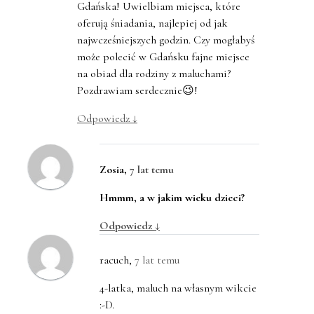
Gdańska! Uwielbiam miejsca, które
oferują śniadania, najlepiej od jak
najwcześniejszych godzin. Czy mogłabyś
może polecić w Gdańsku fajne miejsce
na obiad dla rodziny z maluchami?
Pozdrawiam serdecznie😉!
Odpowiedz
↓
Zosia
,
7 lat temu
Hmmm, a w jakim wieku dzieci?
Odpowiedz
↓
racuch
,
7 lat temu
4-latka, maluch na własnym wikcie
:-D.