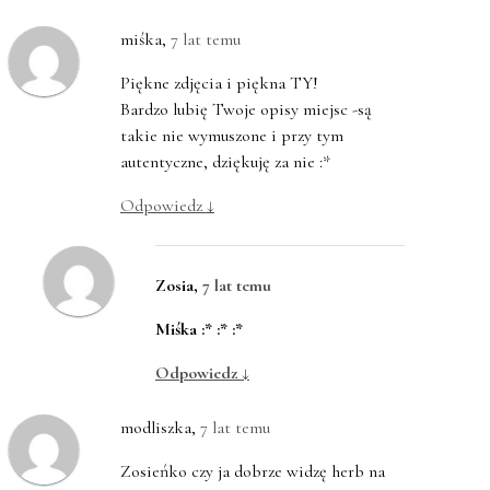
miśka
,
7 lat temu
Piękne zdjęcia i piękna TY!
Bardzo lubię Twoje opisy miejsc -są
takie nie wymuszone i przy tym
autentyczne, dziękuję za nie :*
Odpowiedz
↓
Zosia
,
7 lat temu
Miśka :* :* :*
Odpowiedz
↓
modliszka
,
7 lat temu
Zosieńko czy ja dobrze widzę herb na