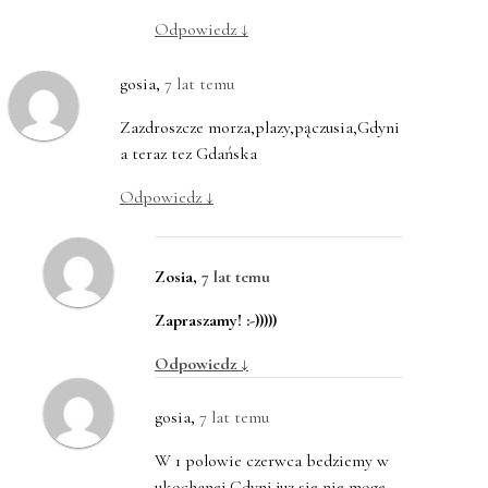
Odpowiedz
↓
gosia
,
7 lat temu
Zazdroszcze morza,plazy,pączusia,Gdyni
a teraz tez Gdańska
Odpowiedz
↓
Zosia
,
7 lat temu
Zapraszamy! :-)))))
Odpowiedz
↓
gosia
,
7 lat temu
W 1 polowie czerwca bedziemy w
ukochanej Gdyni.juz sie nie moge