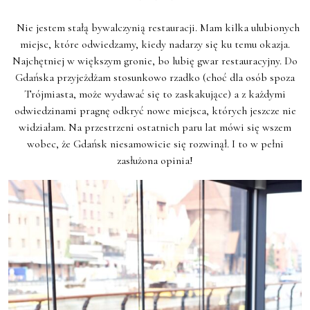
* * *
Nie jestem stałą bywalczynią restauracji. Mam kilka ulubionych
miejsc, które odwiedzamy, kiedy nadarzy się ku temu okazja.
Najchętniej w większym gronie, bo lubię gwar restauracyjny. Do
Gdańska przyjeżdżam stosunkowo rzadko (choć dla osób spoza
Trójmiasta, może wydawać się to zaskakujące) a z każdymi
odwiedzinami pragnę odkryć nowe miejsca, których jeszcze nie
widziałam. Na przestrzeni ostatnich paru lat mówi się wszem
wobec, że Gdańsk niesamowicie się rozwinął. I to w pełni
zasłużona opinia!