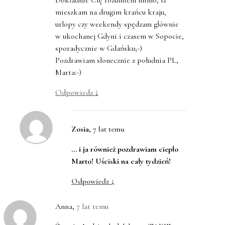
mieszkam na drugim krańcu kraju,
urlopy czy weekendy spędzam głównie
w ukochanej Gdyni i czasem w Sopocie,
sporadycznie w Gdańsku;-)
Pozdrawiam słonecznie z południa PL,
Marta:-)
Odpowiedz
↓
Zosia
,
7 lat temu
… i ja również pozdrawiam ciepło
Marto! Uściski na cały tydzień!
Odpowiedz
↓
Anna
,
7 lat temu