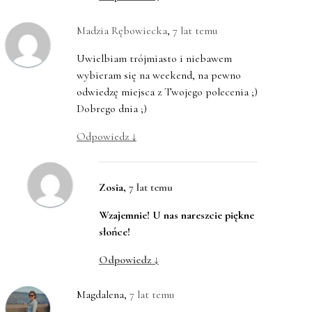
Madzia Rębowiecka
,
7 lat temu
Uwielbiam trójmiasto i niebawem
wybieram się na weekend, na pewno
odwiedzę miejsca z Twojego polecenia ;)
Dobrego dnia ;)
Odpowiedz
↓
Zosia
,
7 lat temu
Wzajemnie! U nas nareszcie piękne
słońce!
Odpowiedz
↓
Magdalena
,
7 lat temu