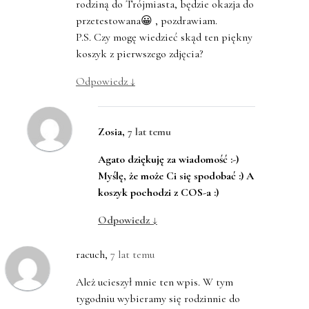
rodziną do Trójmiasta, będzie okazja do
przetestowana😀 , pozdrawiam.
P.S. Czy mogę wiedzieć skąd ten piękny
koszyk z pierwszego zdjęcia?
Odpowiedz
↓
Zosia
,
7 lat temu
Agato dziękuję za wiadomość :-)
Myślę, że może Ci się spodobać :) A
koszyk pochodzi z COS-a :)
Odpowiedz
↓
racuch
,
7 lat temu
Ależ ucieszył mnie ten wpis. W tym
tygodniu wybieramy się rodzinnie do