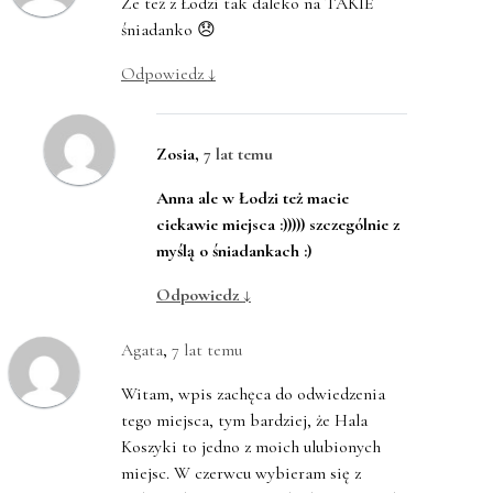
Że też z Łodzi tak daleko na TAKIE
śniadanko 😞
Odpowiedz
↓
Zosia
,
7 lat temu
Anna ale w Łodzi też macie
ciekawie miejsca :))))) szczególnie z
myślą o śniadankach :)
Odpowiedz
↓
Agata
,
7 lat temu
Witam, wpis zachęca do odwiedzenia
tego miejsca, tym bardziej, że Hala
Koszyki to jedno z moich ulubionych
miejsc. W czerwcu wybieram się z