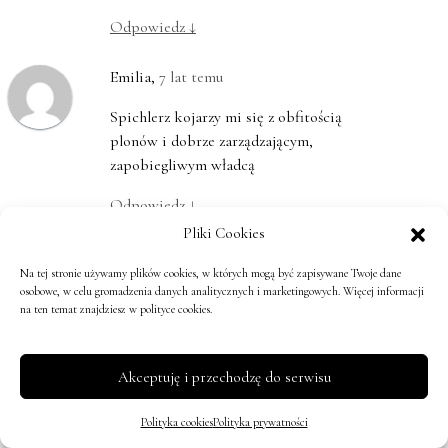
Odpowiedz
↓
Emilia
,
7 lat temu
Spichlerz kojarzy mi się z obfitością
plonów i dobrze zarządzającym,
zapobiegliwym władcą
Odpowiedz
↓
Pliki Cookies
Maja
,
7 lat temu
Na tej stronie używamy plików cookies, w których mogą być zapisywane Twoje dane
osobowe, w celu gromadzenia danych analitycznych i marketingowych. Więcej informacji
Spichlerz to oaza dostatku, spokoju,
na ten temat znajdziesz w polityce cookies.
pełności. Trochę jak ja , babcia 50+,
pełna wspomnień, wrażeń , chętnie
dzieląca się tymi darami, które
Akceptuję i przechodzę do serwisu
zgromadziłam, ale jest jeszcze miejsca
trochę na nowe zasoby. Poznanie
Polityka cookies
Polityka prywatności
nowych ludzi, odkrycie nowych kątów,