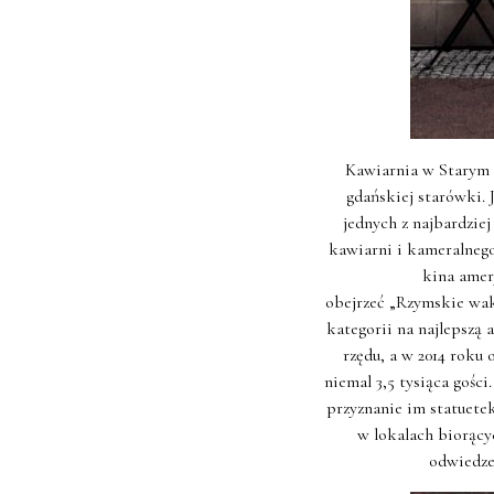
Kawiarnia w Starym k
gdańskiej starówki. 
jednych z najbardzie
kawiarni i kameralnego
kina amery
obejrzeć „Rzymskie waka
kategorii na najlepszą
rzędu, a w 2014 roku
niemal 3,5 tysiąca gości
przyznanie im statuete
w lokalach biorący
odwiedzen