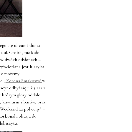
ego się ulicami tłumu
 ul. Grobli, tuż koło
a w dwóch odsłonach –
yświetlana jest klasyka
dzie możemy
e ,
,Korona Smakosza"
w
cyt odbył się już 3 raz z
w którym głosy oddało
i, kawiarni i barów, oraz
,Weekend za pół ceny” –
doskonała okazja do
lebiscytu.