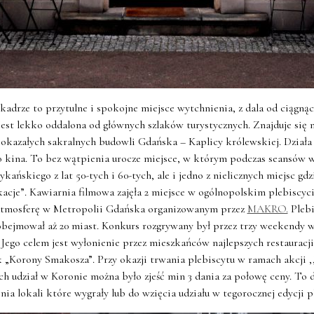
adrze to przytulne i spokojne miejsce wytchnienia, z dala od ciągnąc
Jest lekko oddalona od głównych szlaków turystycznych. Znajduje się na
j okazałych sakralnych budowli Gdańska – Kaplicy królewskiej. Dział
 kina. To bez wątpienia urocze miejsce, w którym podczas seansów w
kańskiego z lat 50-tych i 60-tych, ale i jedno z nielicznych miejsc g
cje”. Kawiarnia filmowa zajęła 2 miejsce w ogólnopolskim plebiscyci
 atmosferę w Metropolii Gdańska organizowanym przez
MAKRO.
Plebis
 obejmował aż 20 miast. Konkurs rozgrywany był przez trzy weekendy 
. Jego celem jest wyłonienie przez mieszkańców najlepszych restauracj
k „Korony Smakosza”. Przy okazji trwania plebiscytu w ramach akcji ,
ch udział w Koronie można było zjeść min 3 dania za połowę ceny. To 
ia lokali które wygrały lub do wzięcia udziału w tegorocznej edycji p