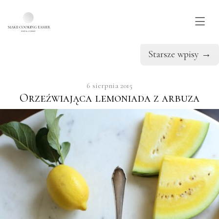
Tag: koktajle
Skip to main content
Starsze wpisy
→
6 sierpnia 2015
Orzeźwiająca lemoniada z arbuza