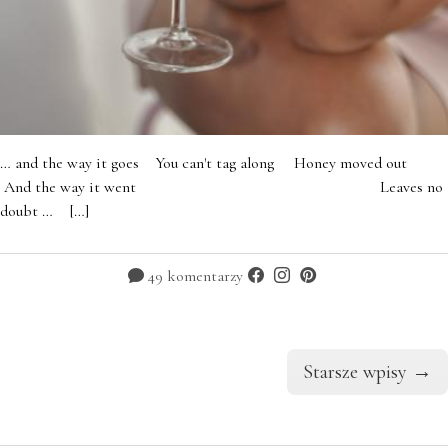
… and the way it goes You can't tag along Honey moved out
And the way it went Leaves no
doubt … […]
49 komentarzy
Starsze wpisy
→