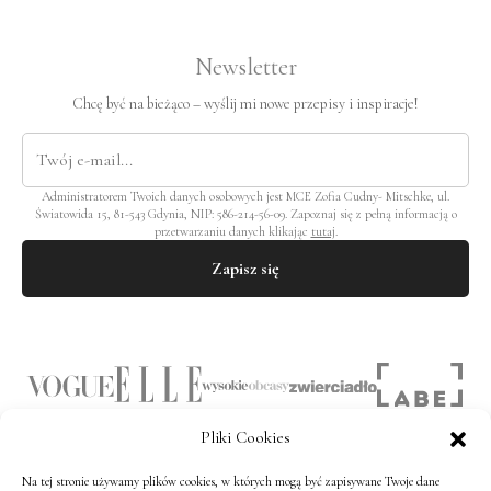
Newsletter
Chcę być na bieżąco – wyślij mi nowe przepisy i inspiracje!
Administratorem Twoich danych osobowych jest MCE Zofia Cudny- Mitschke, ul.
Światowida 15, 81-543 Gdynia, NIP: 586-214-56-09. Zapoznaj się z pełną informacją o
przetwarzaniu danych klikając
tutaj
.
Zapisz się
Pliki Cookies
Na tej stronie używamy plików cookies, w których mogą być zapisywane Twoje dane