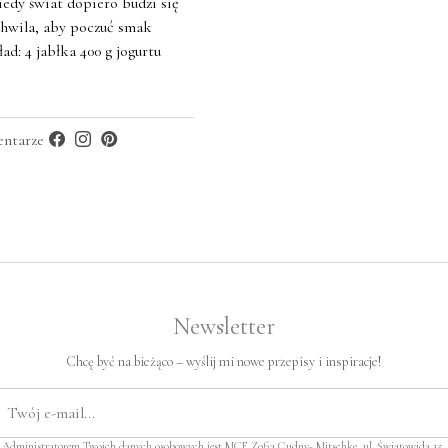
edy świat dopiero budzi się
chwila, aby poczuć smak
ład: 4 jabłka 400 g jogurtu
ntarze
Newsletter
Chcę być na bieżąco – wyślij mi nowe przepisy i inspiracje!
Administratorem Twoich danych osobowych jest MCE Zofia Cudny- Mitschke, ul. Światowida 15,