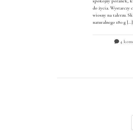
spokojny poranek, ki
do życia. Wystarczy 
wiosny na talerzu. Sk
naturalnego 180 g […]
4 kome