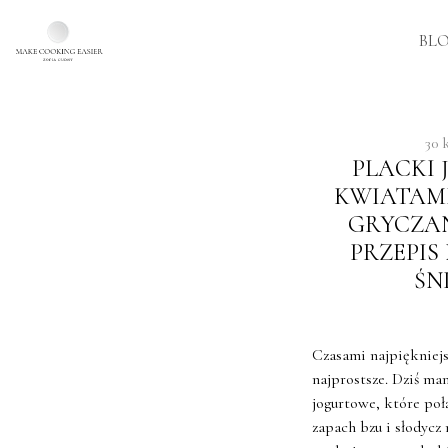
BL
Skip to main content
30 
PLACKI
KWIATAMI
GRYCZA
PRZEPIS
ŚN
Czasami najpiękniejs
najprostsze. Dziś ma
jogurtowe, które poł
zapach bzu i słodycz