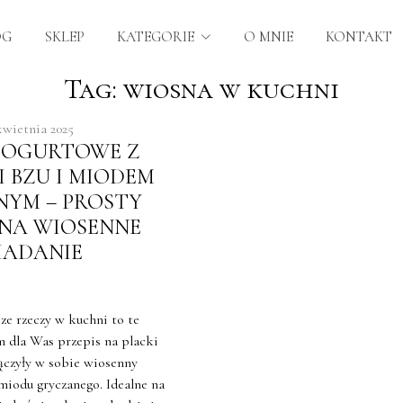
OG
SKLEP
KATEGORIE
O MNIE
KONTAKT
Tag: wiosna w kuchni
kwietnia 2025
 JOGURTOWE Z
 BZU I MIODEM
NYM – PROSTY
 NA WIOSENNE
IADANIE
ze rzeczy w kuchni to te
m dla Was przepis na placki
ączyły w sobie wiosenny
 miodu gryczanego. Idealne na