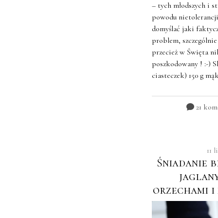
– tych młodszych i st
powodu nietolerancji
domyślać jaki faktyc
problem, szczególnie
przecież w Święta ni
poszkodowany ! :-) Sk
ciasteczek) 150 g mąk
21 kom
11 
Śniadanie 
jaglan
orzechami i