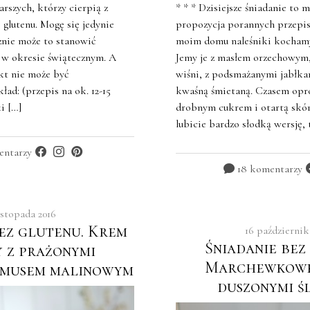
arszych, którzy cierpią z
* * * Dzisiejsze śniadanie to 
 glutenu. Mogę się jedynie
propozycja porannych przepi
znie może to stanowić
moim domu naleśniki kocham
 w okresie świątecznym. A
Jemy je z masłem orzechowym, 
kt nie może być
wiśni, z podsmażanymi jabłk
ład: (przepis na ok. 12-15
kwaśną śmietaną. Czasem opró
i […]
drobnym cukrem i otartą skórk
lubicie bardzo słodką wersję, 
entarzy
18 komentarzy
listopada 2016
bez glutenu. Krem
16 październik
Śniadanie bez
y z prażonymi
Marchewkowe
 musem malinowym
duszonymi ś