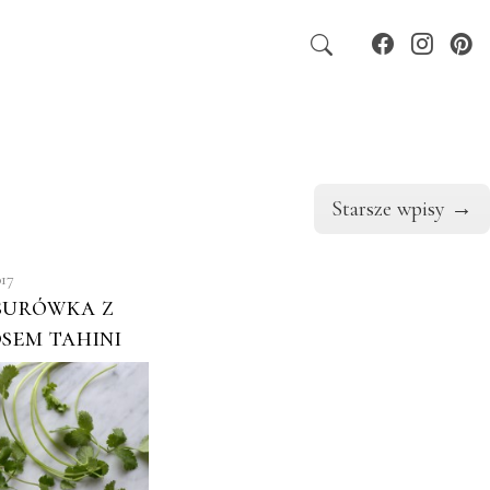
Starsze wpisy
→
017
surówka z
osem tahini