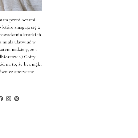
 mam przed oczami
 które zmagają się z
prowadzenia krótkich
a miała ułatwiać w
tem nadzieję, że i
dbiorców :-) Gofry
d na to, że bez mąki
ównież apetyczne