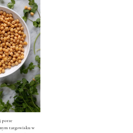
j porze
onym targowisku w