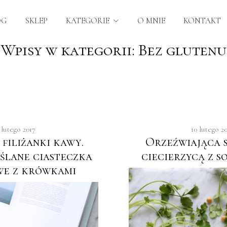
OG
SKLEP
KATEGORIE
O MNIE
KONTAKT
Wpisy w kategorii: Bez glutenu
 lutego 2017
10 lutego 2
 filiżanki kawy.
Orzeźwiająca 
ślane ciasteczka
ciecierzycą z s
we z krówkami