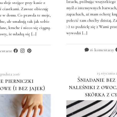
Izraelu, próbując wszystkiego 
słoje stojące przy kasie z
myśl o intensywnych barwach
 ciastkami. Zawsze obiecuję
zapachach, aż mam ochotę kup
ie w domu. Co prawda te moje,
polecić tam choćby dzisiaj. Z
lne, ale smakują tak jak sobie
:-) to podzielę się z Wami prz
ne, kruche i nieco się ciągną.
wywodzi […]
osty, że udadzą się […]
16 komentarzy
entarze
15 stycznia 
 grudnia 2016
Śniadanie bez
 pierniczki
naleśniki z owoc
we (i bez jajek)
skórka z c