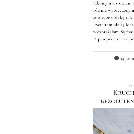
łakomym wzrokiem na 
równie wypieczonymi
sobie, że upiekę tak
kształtem nie są idea
wyobrażałam. Są maśla
A przepis jest tak pr
34 kom
12
Kruche
bezgluteno