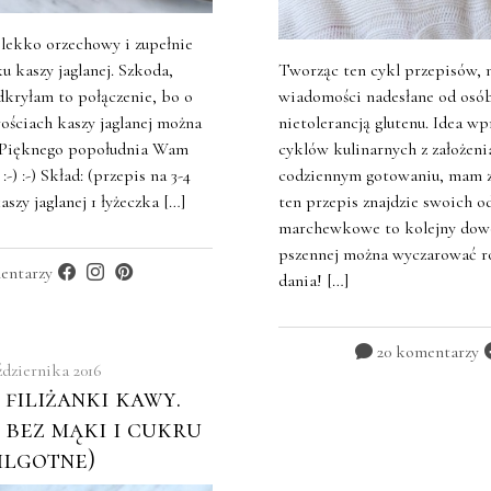
, lekko orzechowy i zupełnie
 kaszy jaglanej. Szkoda,
Tworząc ten cykl przepisów,
dkryłam to połączenie, bo o
wiadomości nadesłane od osób
ościach kaszy jaglanej można
nietolerancją glutenu. Idea w
! Pięknego popołudnia Wam
cyklów kulinarnych z założeni
 :-) :-) Skład: (przepis na 3-4
codziennym gotowaniu, mam za
aszy jaglanej 1 łyżeczka […]
ten przepis znajdzie swoich o
marchewkowe to kolejny dowó
pszennej można wyczarować r
entarzy
dania! […]
20 komentarzy
ździernika 2016
 filiżanki kawy.
bez mąki i cukru
ilgotne)