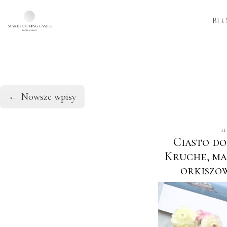
BL
Skip to main content
←
Nowsze wpisy
11
Ciasto do
Kruche, ma
orkiszo