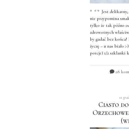
* * * Jest delikatny
nie przypomina smaku
tylko że tak późno o
zdrowotnych właściw
by gadać bez końca
życzę – u nas biało :-)
porcje) 1/2 szklanki k
28 kom
11 pa
Ciasto do
Orzechowe 
(w