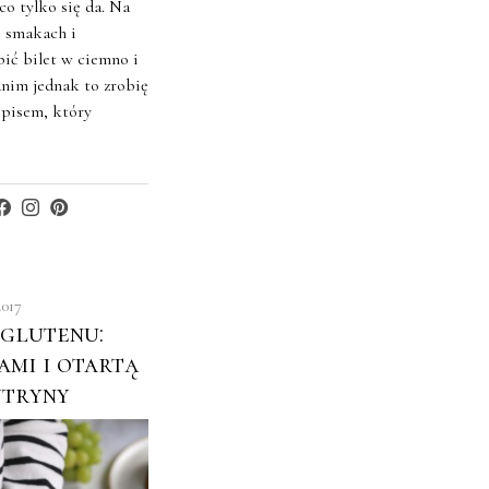
co tylko się da. Na
, smakach i
ić bilet w ciemno i
anim jednak to zrobię
episem, który
2017
 glutenu:
ami i otartą
ytryny