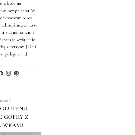
moja kolejna
sów bez glutenu. W
y bezwarunkowo.
z konfiturą z naszej
ami z cynamonem i
szam je wyłącznie
ą z cytryny. Jeżeli
to polejcie […]
a 2016
 glutenu.
 gofry z
liwkami