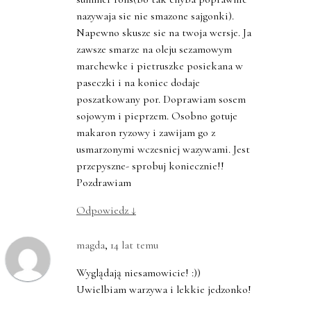
nazywaja sie nie smazone sajgonki).
Napewno skusze sie na twoja wersje. Ja
zawsze smarze na oleju sezamowym
marchewke i pietruszke posiekana w
paseczki i na koniec dodaje
poszatkowany por. Doprawiam sosem
sojowym i pieprzem. Osobno gotuje
makaron ryzowy i zawijam go z
usmarzonymi wczesniej wazywami. Jest
przepyszne- sprobuj koniecznie!!
Pozdrawiam
Odpowiedz
↓
magda
,
14 lat temu
Wyglądają niesamowicie! :))
Uwielbiam warzywa i lekkie jedzonko!