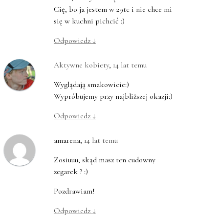
Cię, bo ja jestem w 29tc i nie chce mi
się w kuchni pichcić :)
Odpowiedz
↓
Aktywne kobiety
,
14 lat temu
Wyglądają smakowicie:)
Wypróbujemy przy najbliższej okazji:)
Odpowiedz
↓
amarena
,
14 lat temu
Zosiuuu, skąd masz ten cudowny
zegarek ? :)
Pozdrawiam!
Odpowiedz
↓