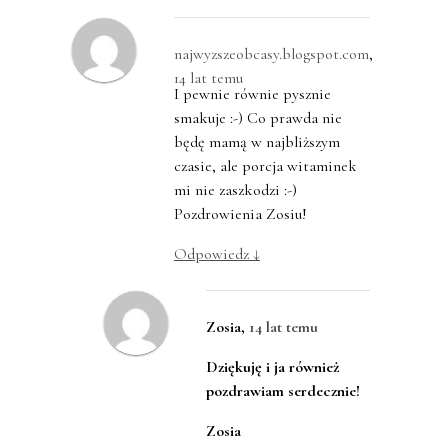
najwyzszeobcasy.blogspot.com
,
14 lat temu
I pewnie równie pysznie
smakuje :-) Co prawda nie
będę mamą w najbliższym
czasie, ale porcja witaminek
mi nie zaszkodzi :-)
Pozdrowienia Zosiu!
Odpowiedz
↓
Zosia
,
14 lat temu
Dziękuję i ja również
pozdrawiam serdecznie!
Zosia