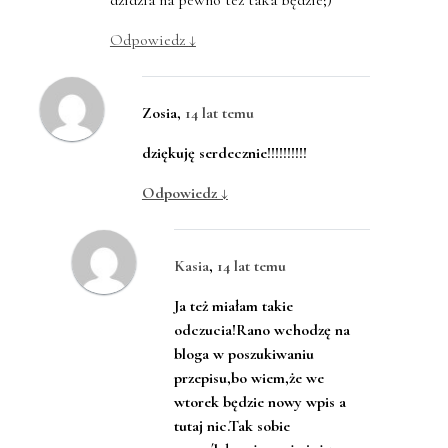
dzidzia na pewno też taka będzie;)
Odpowiedz
↓
Zosia
,
14 lat temu
dziękuję serdecznie!!!!!!!!!!
Odpowiedz
↓
Kasia
,
14 lat temu
Ja też miałam takie
odczucia!Rano wchodzę na
bloga w poszukiwaniu
przepisu,bo wiem,że we
wtorek będzie nowy wpis a
tutaj nic.Tak sobie