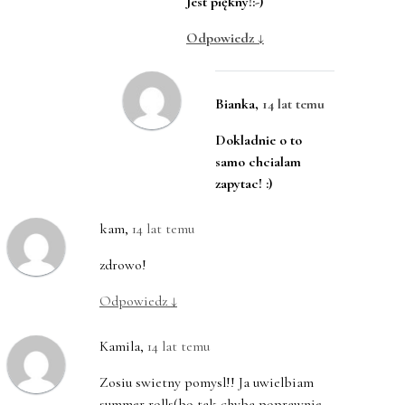
Jest piękny!:-)
Odpowiedz
↓
Bianka
,
14 lat temu
Dokladnie o to
samo chcialam
zapytac! :)
kam
,
14 lat temu
zdrowo!
Odpowiedz
↓
Kamila
,
14 lat temu
Zosiu swietny pomysl!! Ja uwielbiam
summer rolls(bo tak chyba poprawnie