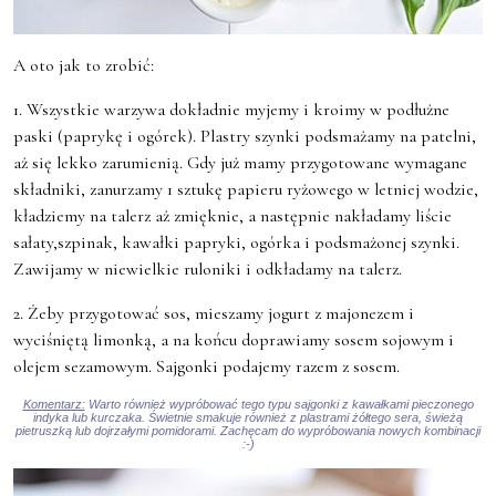
A oto jak to zrobić:
1. Wszystkie warzywa dokładnie myjemy i kroimy w podłużne
paski (paprykę i ogórek). Plastry szynki podsmażamy na patelni,
aż się lekko zarumienią. Gdy już mamy przygotowane wymagane
składniki, zanurzamy 1 sztukę papieru ryżowego w letniej wodzie,
kładziemy na talerz aż zmięknie, a następnie nakładamy liście
sałaty,szpinak, kawałki papryki, ogórka i podsmażonej szynki.
Zawijamy w niewielkie ruloniki i odkładamy na talerz.
2. Żeby przygotować sos, mieszamy jogurt z majonezem i
wyciśniętą limonką, a na końcu doprawiamy sosem sojowym i
olejem sezamowym. Sajgonki podajemy razem z sosem.
Komentarz:
Warto również wypróbować tego typu sajgonki z kawałkami pieczonego
indyka lub kurczaka. Świetnie smakuje również z plastrami żółtego sera, świeżą
pietruszką lub dojrzałymi pomidorami. Zachęcam do wypróbowania nowych kombinacji
:-)