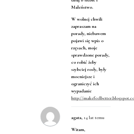
dbaj o siebie i
Maleństwo.
W wolnej chwili
zapraszam na
porady, niebawem
pojawi się wpis o
rzęsach, moje
sprawdzone porady,
co robić żeby
szybciej rosły, były
mocniejsze i
ograniczyć ich
wypadanie
http://makefeelbetter.blogspot.
agata
,
14 lat temu
Witam,