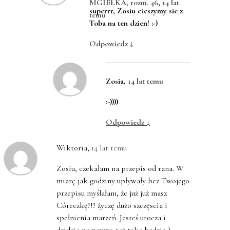
MGIEŁKA, rozm. 46
,
14 lat
superrr, Zosiu cieszymy sie z
temu
Toba na ten dzien! :-)
Odpowiedz
↓
Zosia
,
14 lat temu
:-))))
Odpowiedz
↓
Wiktoria
,
14 lat temu
Zosiu, czekałam na przepis od rana. W
miarę jak godziny upływały bez Twojego
przepisu myślałam, że już już masz
Córeczkę!!! życzę dużo szczęscia i
spełnienia marzeń. Jesteś urocza i