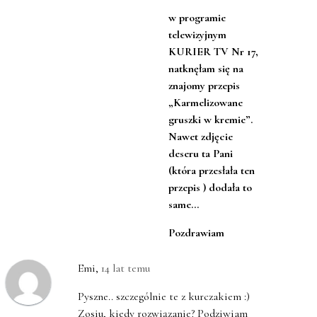
w programie
telewizyjnym
KURIER TV Nr 17,
natknęłam się na
znajomy przepis
„Karmelizowane
gruszki w kremie”.
Nawet zdjęcie
deseru ta Pani
(która przesłała ten
przepis ) dodała to
same…
Pozdrawiam
Emi
,
14 lat temu
Pyszne.. szczególnie te z kurczakiem :)
Zosiu, kiedy rozwiązanie? Podziwiam