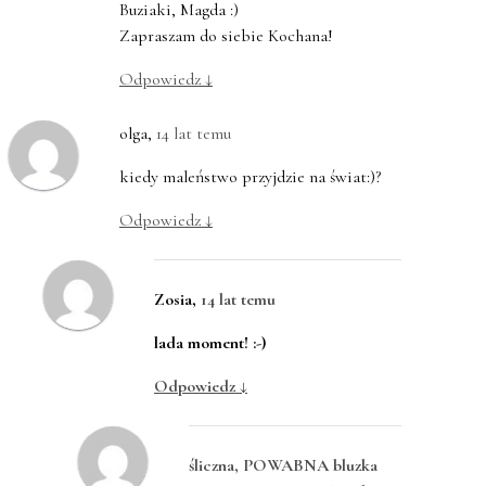
Buziaki, Magda :)
Zapraszam do siebie Kochana!
Odpowiedz
↓
olga
,
14 lat temu
kiedy maleństwo przyjdzie na świat:)?
Odpowiedz
↓
Zosia
,
14 lat temu
lada moment! :-)
Odpowiedz
↓
śliczna, POWABNA bluzka