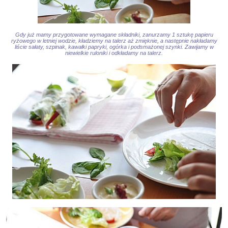
Gdy już mamy przygotowane wymagane składniki, zanurzamy 1 sztukę papieru
ryżowego w letniej wodzie, kładziemy na talerz aż zmięknie, a następnie nakładamy
liście sałaty, szpinak, kawałki papryki, ogórka i podsmażonej szynki. Zawijamy w
niewielkie ruloniki i odkładamy na talerz.