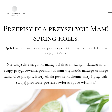
Przepisy dla przyszłych Mam!
Skip to main content
Spring rolls.
Opublikowano
24 kwietnia 2012 - 14:57
Kategoria:
Obiad
Tagi:
przepisy dla kobiet w
ciąży
przez
Zosia
.
Nie wszystkie sajgonki muszą ociekać smażonym tłuszczem, a
etapy przygotowania pochłaniać nam większość naszego cennego
czasu. Oto przepis, który obala pewne kuchenne mity i przy całej
swojej prostocie potrafi zawierać sporo witamin!