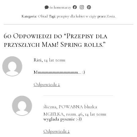
60 komentarzy
Kategoria:
Obiad
Tagi:
przepisy dla kobiet w ciąży
przez
Zosia
.
60 Odpowiedzi do “Przepisy dla
przyszłych Mam! Spring rolls.”
Riri
,
14 lat temu
Mmmmmmmmmmmm… :)
Odpowiedz
↓
śliczna, POWABNA bluzka
MGIEŁKA, rozm. 46
,
14 lat temu
wyglada pysznie :-))
Odpowiedz
↓