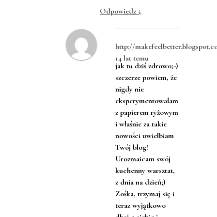
Odpowiedz
↓
http://makefeelbetter.blogspot.
14 lat temu
jak tu dziś zdrowo;-)
szczerze powiem, że
nigdy nie
eksperymentowałam
z papierem ryżowym
i właśnie za takie
nowości uwielbiam
Twój blog!
Urozmaicam swój
kuchenny warsztat,
z dnia na dzień;)
Zośka, trzymaj się i
teraz wyjątkowo