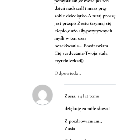
pomyślałam,że może już ten
dzień nadszedł i masz przy
sobie dzieciątko.A tutaj proszę
jest przepis.Zosiu trzymaj się
ciepło,dużo siły,pozytywnych
myśli w ten czas
oczekiwania….Pozdrawiam
Cię serdecznie-Twoja stała
czytelniczka:)))
Odpowiedz
↓
Zosia
,
14 lat temu
dziękuję za miłe słowa!
Z pozdrowieniami,
Zosia