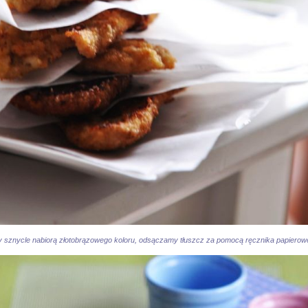
 sznycle nabiorą złotobrązowego koloru, odsączamy tłuszcz za pomocą ręcznika papierow