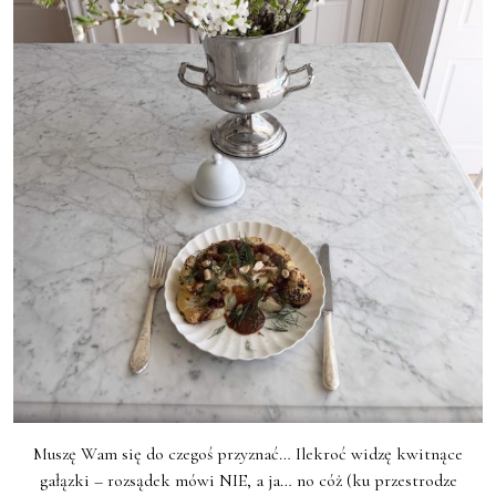
Muszę Wam się do czegoś przyznać… Ilekroć widzę kwitnące
gałązki – rozsądek mówi NIE, a ja… no cóż (ku przestrodze