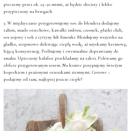
pieczemy przez ok. 25–30 minut, aż będzie złocisty i lekko
przypieczony na brzegach.
3. W międzyczasie przygotowujemy sos: do blendera dodajemy
tahini, masło orzechowe, kawałki imbiru, czosnek, płatki chili,
sos sojowy i sok z cytryny lub limonki. Blendujemy wszystko na
gładko, stopniowo dolewając ciepłą wodę, aż uzyskamy kremową,
lejącą konsystencję. Próbujemy i ewentualnie doprawiamy do
smaku. Upieczony kalafior przekładamy na talerz. Polewamy go
obficie przygotowanym sosem. Na koniec posypujemy świeżym
koperkiem i prażonymi orzeszkami ziemnymi. Gotowe –
podajemy od razu, najlepiej jeszcze ciepłe!