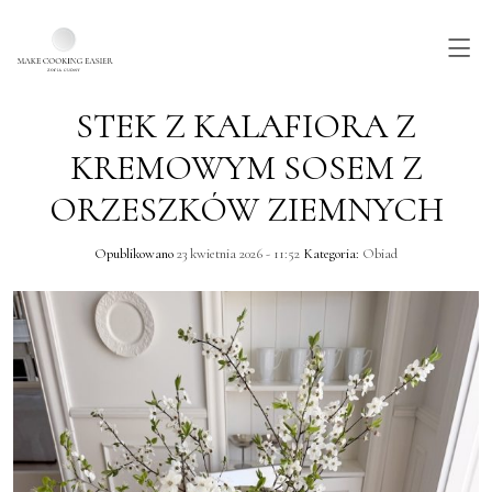
STEK Z KALAFIORA Z
Skip to main content
KREMOWYM SOSEM Z
ORZESZKÓW ZIEMNYCH
Opublikowano
23 kwietnia 2026 - 11:52
Kategoria:
Obiad