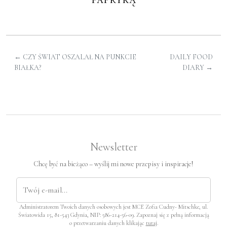
←
CZY ŚWIAT OSZALAŁ NA PUNKCIE
DAILY FOOD
BIAŁKA?
DIARY
→
Newsletter
Chcę być na bieżąco – wyślij mi nowe przepisy i inspiracje!
Administratorem Twoich danych osobowych jest MCE Zofia Cudny- Mitschke, ul.
Światowida 15, 81-543 Gdynia, NIP: 586-214-56-09. Zapoznaj się z pełną informacją
o przetwarzaniu danych klikając
tutaj
.