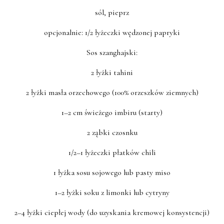
sól, pieprz
opcjonalnie: 1/2 łyżeczki wędzonej papryki
Sos szanghajski:
2 łyżki tahini
2 łyżki masła orzechowego (100% orzeszków ziemnych)
1–2 cm świeżego imbiru (starty)
2 ząbki czosnku
1/2–1 łyżeczki płatków chili
1 łyżka sosu sojowego lub pasty miso
1–2 łyżki soku z limonki lub cytryny
2–4 łyżki ciepłej wody (do uzyskania kremowej konsystencji)