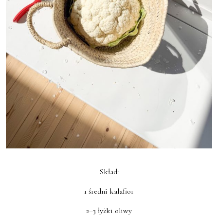
Skład:
1 średni kalafior
2–3 łyżki oliwy