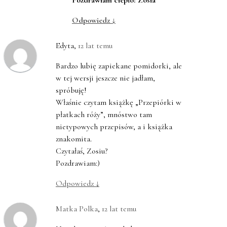
Pozdrawiam ciepło! Zosia
Odpowiedz
↓
Edyta
,
12 lat temu
Bardzo lubię zapiekane pomidorki, ale
w tej wersji jeszcze nie jadłam,
spróbuję!
Właśnie czytam książkę „Przepiórki w
płatkach róży”, mnóstwo tam
nietypowych przepisów, a i książka
znakomita.
Czytałaś, Zosiu?
Pozdrawiam:)
Odpowiedz
↓
Matka Polka
,
12 lat temu