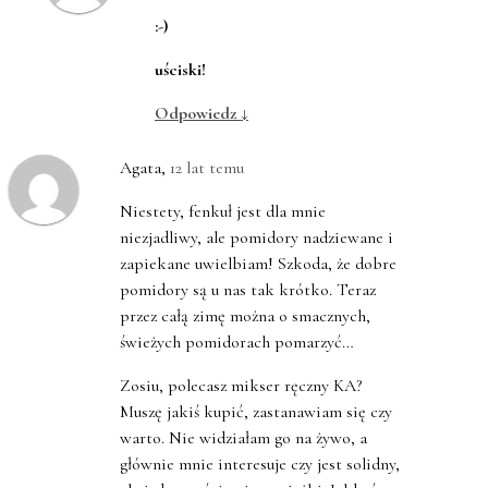
:-)
uściski!
Odpowiedz
↓
Agata
,
12 lat temu
Niestety, fenkuł jest dla mnie
niezjadliwy, ale pomidory nadziewane i
zapiekane uwielbiam! Szkoda, że dobre
pomidory są u nas tak krótko. Teraz
przez całą zimę można o smacznych,
świeżych pomidorach pomarzyć…
Zosiu, polecasz mikser ręczny KA?
Muszę jakiś kupić, zastanawiam się czy
warto. Nie widziałam go na żywo, a
głównie mnie interesuje czy jest solidny,