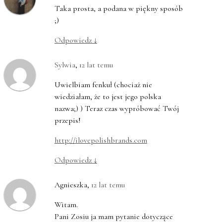
Taka prosta, a podana w piękny sposób
;)
Odpowiedz
↓
Sylwia
,
12 lat temu
Uwielbiam fenkuł (chociaż nie
wiedziałam, że to jest jego polska
nazwa;) ) Teraz czas wypróbować Twój
przepis!
http://ilovepolishbrands.com
Odpowiedz
↓
Agnieszka
,
12 lat temu
Witam.
Pani Zosiu ja mam pytanie dotyczące