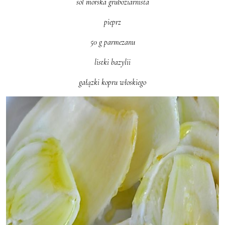
sól morska gruboziarnista
pieprz
50 g parmezanu
listki bazylii
gałązki kopru włoskiego