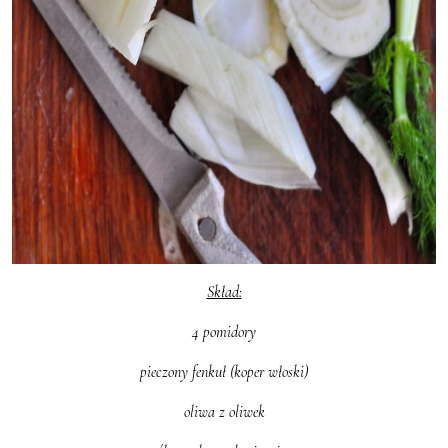
Skład:
4 pomidory
pieczony fenkuł (koper włoski)
oliwa z oliwek