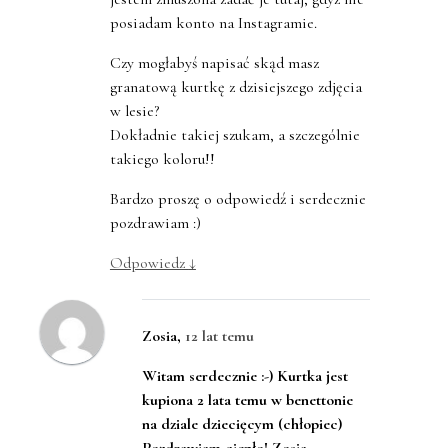
posiadam konto na Instagramie.
Czy mogłabyś napisać skąd masz
granatową kurtkę z dzisiejszego zdjęcia
w lesie?
Dokładnie takiej szukam, a szczególnie
takiego koloru!!
Bardzo proszę o odpowiedź i serdecznie
pozdrawiam :)
Odpowiedz
↓
Zosia
,
12 lat temu
Witam serdecznie :-) Kurtka jest
kupiona 2 lata temu w benettonie
na dziale dziecięcym (chłopiec)