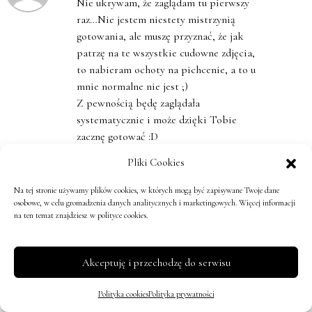
Nie ukrywam, że zaglądam tu pierwszy
raz…Nie jestem niestety mistrzynią
gotowania, ale muszę przyznać, że jak
patrzę na te wszystkie cudowne zdjęcia,
to nabieram ochoty na pichcenie, a to u
mnie normalne nie jest ;)
Z pewnością będę zaglądała
systematycznie i może dzięki Tobie
zacznę gotować :D
pozdrawiam
Pliki Cookies
http://www.matka-polka.com
Na tej stronie używamy plików cookies, w których mogą być zapisywane Twoje dane
Odpowiedz
↓
osobowe, w celu gromadzenia danych analitycznych i marketingowych. Więcej informacji
na ten temat znajdziesz w polityce cookies.
Zosia
,
12 lat temu
Akceptuję i przechodzę do serwisu
Super! Dziękuję zatem za
odwiedziny! Bardzo mi miło!
Polityka cookies
Polityka prywatności