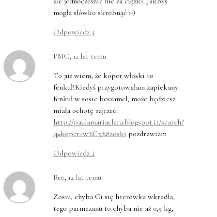
ale jednocześnie nie za ciężki. Jakbyś
mogła słówko skrobnąć :-)
Odpowiedz
↓
PMC
,
12 lat temu
To już wiem, że koper włoski to
fenkuł!Kiedyś przygotowałam zapiekany
fenkuł w sosie beszamel, może będziesz
miała ochotę zajrzeć:
http://paulamariaclara.blogspot.it/search?
q=koper+w%C5%82oski
pozdrawiam
Odpowiedz
↓
Bee
,
12 lat temu
Zosiu, chyba Ci się literówka wkradła,
tego parmezanu to chyba nie aż 0,5 kg,