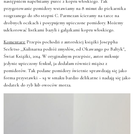
następniem napełniamy puree z kopru włoskiego. Tak
przygotowanie pomidory wstawiamy na 8 minut do piekarnika
rozgrzanego do 180 stopni C. Parmezan ścieramy na tarce na
drobnych oczkach i posypujemy upieczone pomidory. Możemy
udekorować listkami bazyli i gałązkami kopru włoskiego.
Komentarz:
Przepis pochodzi z autorskiej książki Joseppha
Seeletso ,,Kulinarna podróż zmysłów, od Okawango po Bałtyk",
Świat Książki, 2014. W oryginalnym przepisie, autor miksuje
jedynie upieczony fenkuł, ja dodałam również miąższ z
pomidorów. Tak podane pomidory świetnie sprawdzają się jako
forma przystawki – są w smaku bardzo delikatne i nadają się jako
dodatek do ryb lub owoców morza.