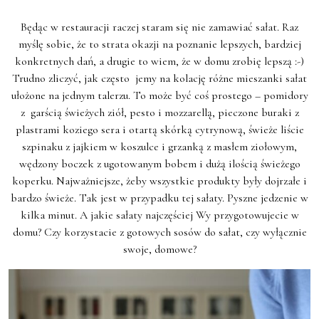
Będąc w restauracji raczej staram się nie zamawiać sałat. Raz
myślę sobie, że to strata okazji na poznanie lepszych, bardziej
konkretnych dań, a drugie to wiem, że w domu zrobię lepszą :-)
Trudno zliczyć, jak często jemy na kolację różne mieszanki sałat
ułożone na jednym talerzu. To może być coś prostego – pomidory
z garścią świeżych ziół, pesto i mozzarellą, pieczone buraki z
plastrami koziego sera i otartą skórką cytrynową, świeże liście
szpinaku z jajkiem w koszulce i grzanką z masłem ziołowym,
wędzony boczek z ugotowanym bobem i dużą ilością świeżego
koperku. Najważniejsze, żeby wszystkie produkty były dojrzałe i
bardzo świeże. Tak jest w przypadku tej sałaty. Pyszne jedzenie w
kilka minut. A jakie sałaty najczęściej Wy przygotowujecie w
domu? Czy korzystacie z gotowych sosów do sałat, czy wyłącznie
swoje, domowe?