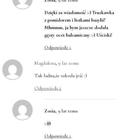
Zosia
,
9 lat temu
Dzięki za wiadomość :-) Truskawka
z pomidorem i listkami bazylii?
Mhmmm, ja bym jeszcze dodała
gęsty ocet balsamiczny :-) Uściski!
Odpowiedz
↓
Magdalena
,
9 lat temu
Tak ładna,że szkoda jeść :)
Odpowiedz
↓
Zosia
,
9 lat temu
:-)))
Odpowiedz
↓