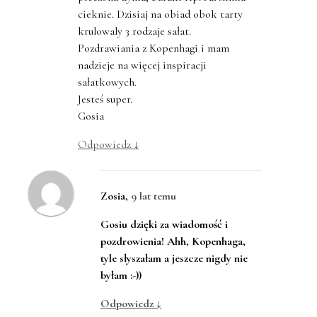
cieknie. Dzisiaj na obiad obok tarty
krulowaly 3 rodzaje sałat.
Pozdrawiania z Kopenhagi i mam
nadzieje na więcej inspiracji
sałatkowych.
Jesteś super.
Gosia
Odpowiedz
↓
Zosia
,
9 lat temu
Gosiu dzięki za wiadomość i
pozdrowienia! Ahh, Kopenhaga,
tyle słyszałam a jeszcze nigdy nie
byłam :-))
Odpowiedz
↓