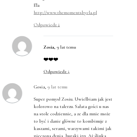
Ela
http://www.themomentsbyela.pl
Odpowiedz
↓
Zosia
,
9 lat temu
❤️❤️❤️
Odpowiedz
↓
Gosia
,
9 lat temu
Super pomysł Zosiu. Uwielbiam jak jest
kolorowo na talerzu. Sałata gości u nas
na stole codziennie, a ze dla mnie może
to być i danie główne to kombinuje z
kaszami, serami, warzywami takimi jak
pieczona dynia, buraki itp. Aż ślinka