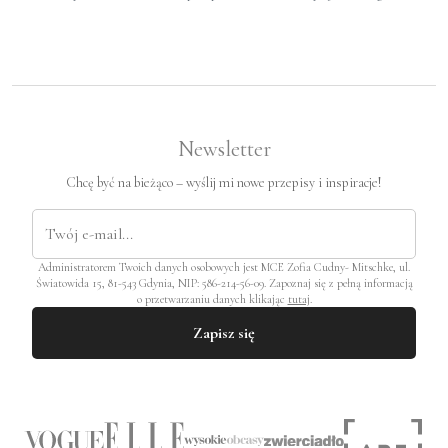
Newsletter
Chcę być na bieżąco – wyślij mi nowe przepisy i inspiracje!
Administratorem Twoich danych osobowych jest MCE Zofia Cudny- Mitschke, ul.
Światowida 15, 81-543 Gdynia, NIP: 586-214-56-09. Zapoznaj się z pełną informacją
o przetwarzaniu danych klikając
tutaj
.
Zapisz się