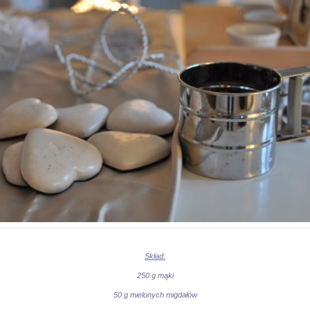
Skład:
250 g mąki
50 g mielonych migdałów