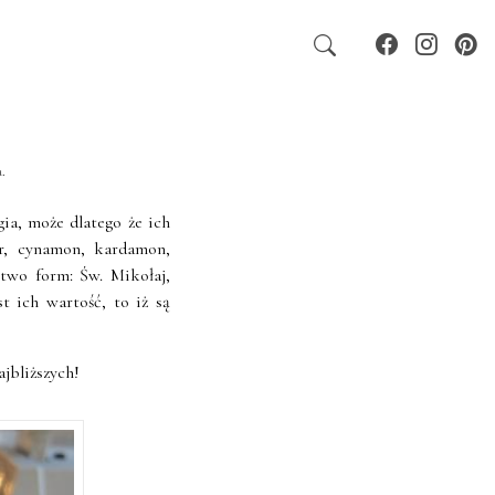
!
a
.
ia, może dlatego że ich
r, cynamon, kardamon,
two form: Św. Mikołaj,
st ich wartość, to iż są
jbliższych!