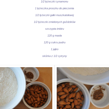
1/2 łyżeczki cynamonu
1 łyżeczka proszku do pieczenia
1/2 łyżeczki gałki muszkatołowej
1/2 łyżeczki zmielonych goździków
szczypta imbiru
120 g masła
120 g cukru pudru
1 jajko
skórka z 1/2 cytryny