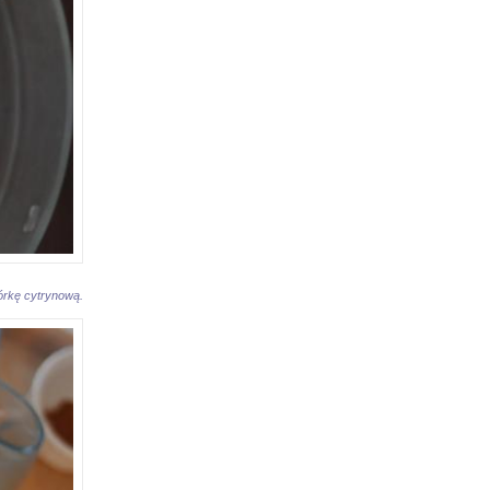
órkę cytrynową.