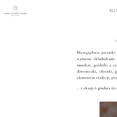
BL
Skip to main content
Niewątpliwie pierniki 
ważnymi składnikami 
muszkat, goździki a c
dzwoneczki, choinki, gw
elementem tradycji, prz
… z okazji 6 grudnia ż