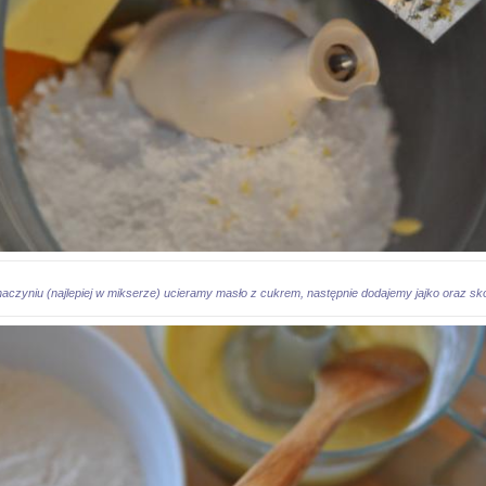
aczyniu (najlepiej w mikserze) ucieramy masło z cukrem, następnie dodajemy jajko oraz sk