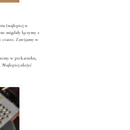
iu (najlepiej w
ne migdały łączymy z
 ciasto. Zawijamy w
czemy w piekarniku,
 Najlepiej ułożyć