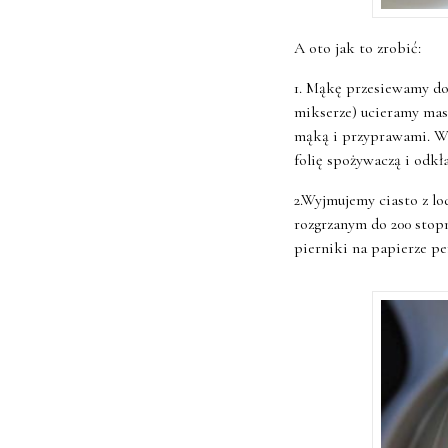
A oto jak to zrobić:
1. Mąkę przesiewamy do
mikserze) ucieramy mas
mąką i przyprawami. W 
folię spożywaczą i odkł
2.Wyjmujemy ciasto z l
rozgrzanym do 200 stopn
pierniki na papierze 