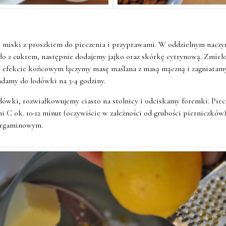
 miski z proszkiem do pieczenia i przyprawami. W oddzielnym naczyn
ło z cukrem, następnie dodajemy jajko oraz skórkę cytrynową. Zmielo
efekcie końcowym łączymy masę maślana z masą mączną i zagniatamy
adamy do lodówki na 3-4 godziny.
odówki, rozwiałkowujemy ciasto na stolnicy i odciskamy foremki. Pie
i C ok. 10-12 minut (oczywiście w zależności od grubości pierniczków).
pergaminowym.