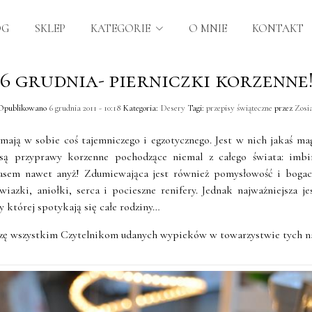
OG
SKLEP
KATEGORIE
O MNIE
KONTAKT
6 grudnia- pierniczki korzenne
Opublikowano
6 grudnia 2011 - 10:18
Kategoria:
Desery
Tagi:
przepisy świąteczne
przez
Zosi
mają w sobie coś tajemniczego i egzotycznego. Jest w nich jakaś mag
są przyprawy korzenne pochodzące niemal z całego świata: imbi
zasem nawet anyż! Zdumiewająca jest również pomysłowość i bogac
iazki, aniołki, serca i pocieszne renifery. Jednak najważniejsza je
y której spotykają się całe rodziny…
yczę wszystkim Czytelnikom udanych wypieków w towarzystwie tych na