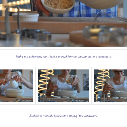
Mąkę przesiewamy do miski z proszkiem do pieczenia i przyprawami.
Zmielone migdały łączymy z mąką i przyprawami.