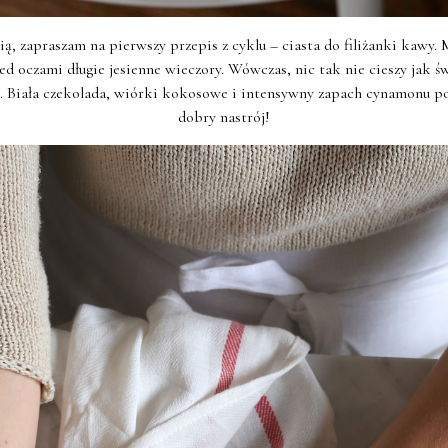
ą, zapraszam na pierwszy przepis z cyklu – ciasta do filiżanki kawy.
d oczami długie jesienne wieczory. Wówczas, nic tak nie cieszy jak św
go. Biała czekolada, wiórki kokosowe i intensywny zapach cynamonu
dobry nastrój!