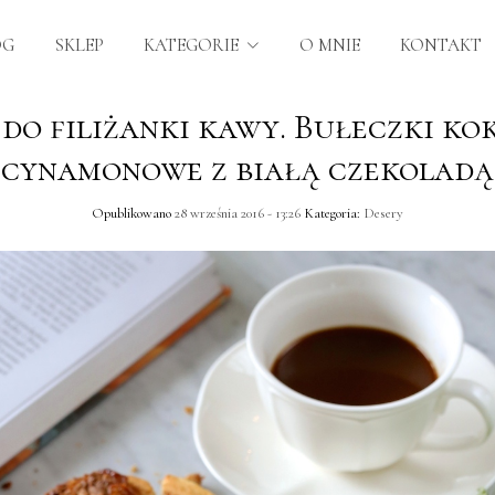
OG
SKLEP
KATEGORIE
O MNIE
KONTAKT
 do filiżanki kawy. Bułeczki ko
cynamonowe z białą czekoladą
Opublikowano
28 września 2016 - 13:26
Kategoria:
Desery