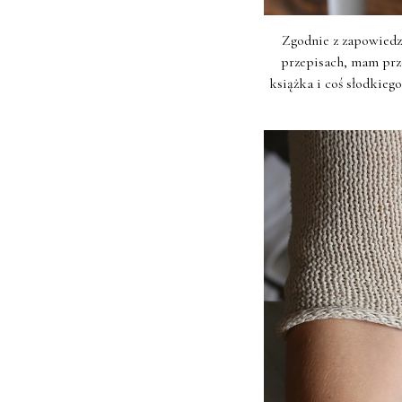
Zgodnie z zapowiedzi
przepisach, mam prze
książka i coś słodkie