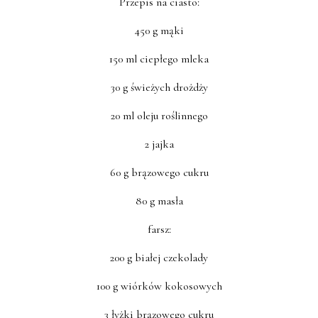
Przepis na ciasto:
450 g mąki
150 ml ciepłego mleka
30 g świeżych drożdży
20 ml oleju roślinnego
2 jajka
60 g brązowego cukru
80 g masła
farsz:
200 g białej czekolady
100 g wiórków kokosowych
3 łyżki brązowego cukru