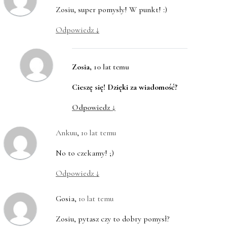
Zosiu, super pomysły! W punkt! :)
Odpowiedz
↓
Zosia
,
10 lat temu
Cieszę się! Dzięki za wiadomość?
Odpowiedz
↓
Ankuu
,
10 lat temu
No to czekamy! ;)
Odpowiedz
↓
Gosia
,
10 lat temu
Zosiu, pytasz czy to dobry pomysł?