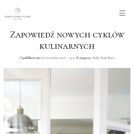
Zapowiedź nowych cyklów
Skip to main content
kulinarnych
Opublikowano
26 września 2016 - 13:10
Kategoria:
daily food diary