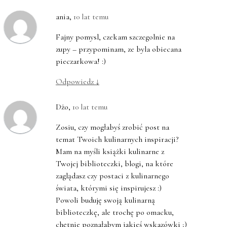
ania
,
10 lat temu
Fajny pomysl, czekam szczegolnie na
zupy – przypominam, ze byla obiecana
pieczarkowa! :)
Odpowiedz
↓
Dżo
,
10 lat temu
Zosiu, czy mogłabyś zrobić post na
temat Twoich kulinarnych inspiracji?
Mam na myśli książki kulinarne z
Twojej biblioteczki, blogi, na które
zaglądasz czy postaci z kulinarnego
świata, którymi się inspirujesz :)
Powoli buduję swoją kulinarną
biblioteczkę, ale trochę po omacku,
chętnie poznałabym jakieś wskazówki ;)