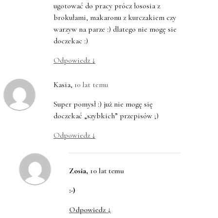
ugotować do pracy prócz łososia z
brokułami, makaronu z kurczakiem czy
warzyw na parze :) dlatego nie mogę sie
doczekac :)
Odpowiedz
↓
Kasia
,
10 lat temu
Super pomysł :) już nie mogę się
doczekać „szybkich” przepisów ;)
Odpowiedz
↓
Zosia
,
10 lat temu
:-)
Odpowiedz
↓