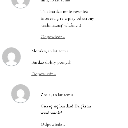
mili
,
10 lat temu
Tak bardzo mnie również
interesują te wpisy od strony
'technicznej’ właśnie :)
Odpowiedz
↓
Monika
,
10 lat temu
Bardzo dobry pomysł!
Odpowiedz
↓
Zosia
,
10 lat temu
Cieszę się bardzo! Dzięki za
wiadomość!
Odpowiedz
↓