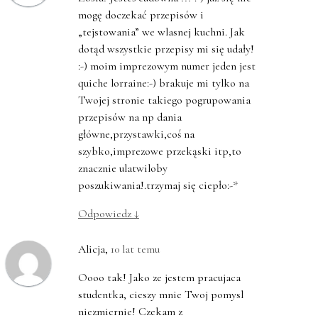
mogę doczekać przepisów i
„tejstowania” we wlasnej kuchni. Jak
dotąd wszystkie przepisy mi się udały!
:-) moim imprezowym numer jeden jest
quiche lorraine:-) brakuje mi tylko na
Twojej stronie takiego pogrupowania
przepisów na np dania
główne,przystawki,coś na
szybko,imprezowe przekąski itp,to
znacznie ulatwiloby
poszukiwania!.trzymaj się ciepło:-*
Odpowiedz
↓
Alicja
,
10 lat temu
Oooo tak! Jako ze jestem pracujaca
studentka, cieszy mnie Twoj pomysl
niezmiernie! Czekam z