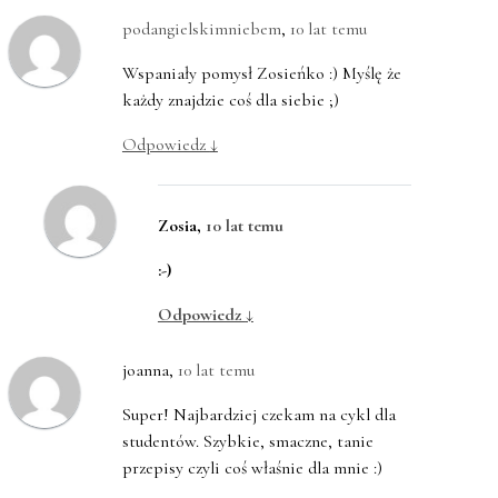
podangielskimniebem
,
10 lat temu
Wspaniały pomysł Zosieńko :) Myślę że
każdy znajdzie coś dla siebie ;)
Odpowiedz
↓
Zosia
,
10 lat temu
:-)
Odpowiedz
↓
joanna
,
10 lat temu
Super! Najbardziej czekam na cykl dla
studentów. Szybkie, smaczne, tanie
przepisy czyli coś właśnie dla mnie :)