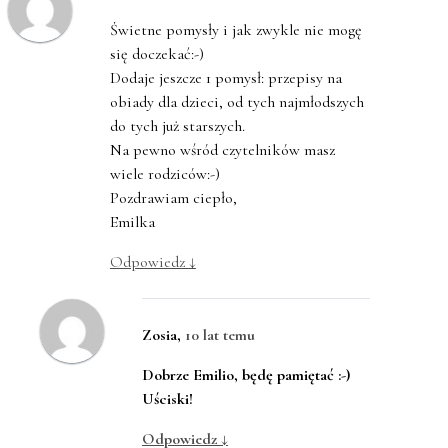
Świetne pomysły i jak zwykle nie mogę
się doczekać:-)
Dodaje jeszcze 1 pomysł: przepisy na
obiady dla dzieci, od tych najmłodszych
do tych już starszych.
Na pewno wśród czytelników masz
wiele rodziców:-)
Pozdrawiam ciepło,
Emilka
Odpowiedz
↓
Zosia
,
10 lat temu
Dobrze Emilio, będę pamiętać :-)
Uściski!
Odpowiedz
↓