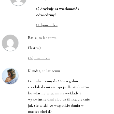
:-) dziękuję za wiadomość i
odwiedziny!
Odpowiedz
↓
Basia
,
10 lat temu
Ekstra:)
Odpowiedz
↓
Klaudia
,
10 lat temu
Genialne pomysły ! Szczególnie
spodobała mi sie opcja dla studentów
bo wlasnie wracam na wykłady i
wykwintne dania bo az ślinka cieknie
jak sie widzi te wszystkie dania w
master chef :D