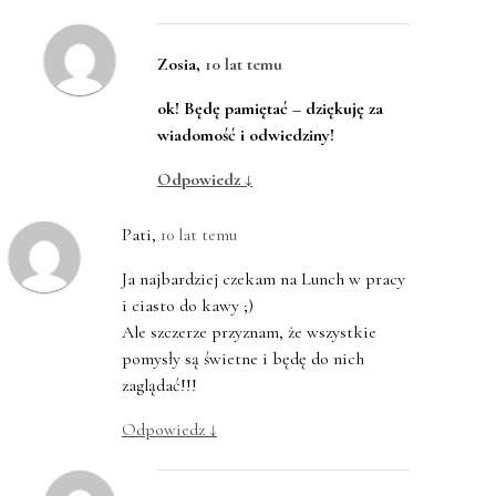
Zosia
,
10 lat temu
ok! Będę pamiętać – dziękuję za
wiadomość i odwiedziny!
Odpowiedz
↓
Pati
,
10 lat temu
Ja najbardziej czekam na Lunch w pracy
i ciasto do kawy ;)
Ale szczerze przyznam, że wszystkie
pomysły są świetne i będę do nich
zaglądać!!!
Odpowiedz
↓