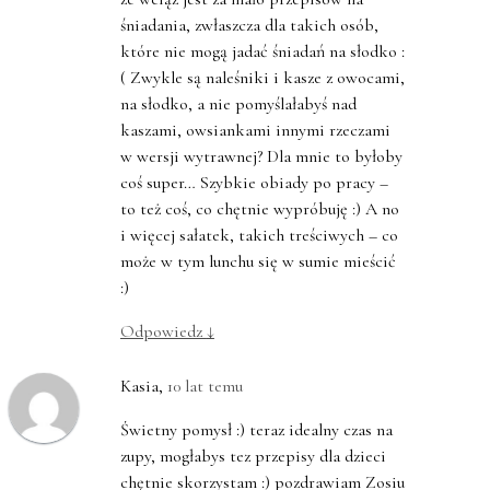
śniadania, zwłaszcza dla takich osób,
które nie mogą jadać śniadań na słodko :
( Zwykle są naleśniki i kasze z owocami,
na słodko, a nie pomyślałabyś nad
kaszami, owsiankami innymi rzeczami
w wersji wytrawnej? Dla mnie to byłoby
coś super… Szybkie obiady po pracy –
to też coś, co chętnie wypróbuję :) A no
i więcej sałatek, takich treściwych – co
może w tym lunchu się w sumie mieścić
:)
Odpowiedz
↓
Kasia
,
10 lat temu
Świetny pomysł :) teraz idealny czas na
zupy, mogłabys tez przepisy dla dzieci
chętnie skorzystam :) pozdrawiam Zosiu