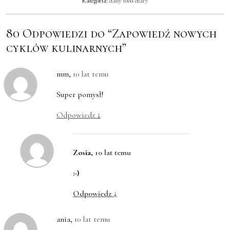
Kategoria:
daily food diary
80 Odpowiedzi do “Zapowiedź nowych
cyklów kulinarnych”
mm
,
10 lat temu
Super pomysł!
Odpowiedz
↓
Zosia
,
10 lat temu
:-)
Odpowiedz
↓
ania
,
10 lat temu