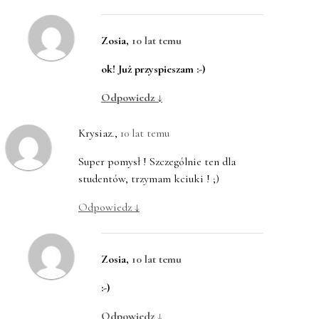
Zosia
,
10 lat temu
ok! Już przyspieszam :-)
Odpowiedz
↓
Krysiaz.
,
10 lat temu
Super pomysł ! Szczególnie ten dla
studentów, trzymam kciuki ! ;)
Odpowiedz
↓
Zosia
,
10 lat temu
:-)
Odpowiedz
↓