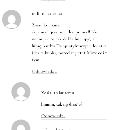
mili
,
10 lat temu
Zosiu kochana,
A ja mam jeszcze jeden pomysł! Nie
wiem jak to tak dokładnie ująć, ale
lubię bardzo Twoje stylizacyjne dodatki
(deski,kubki, porcelanę etc). Może coś z
tym..
Odpowiedz
↓
Zosia
,
10 lat temu
hmmm, tak myślisz? ;-)
Odpowiedz
↓