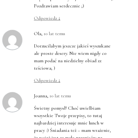
Pozdrawiam serdecznie ;)
Odpowiedz
↓
Ola
,
10 lat temu
Dorzucilabym jeszcze jakieś wyszukane
ale proste desery. Nie wiem nigdy co
mam podać na niedzielny obiad zz
teściowa; )
Odpowiedz
↓
Joanna
,
10 lat temu
Świetny pomysł! Choć uwielbiam
wszystkie Twoje przepisy, to tutaj
najbardziej interesuje mnie lunch w
pracy :) Śniadania też – mam wrażenie,
że wciąż jest za mało przepisów na