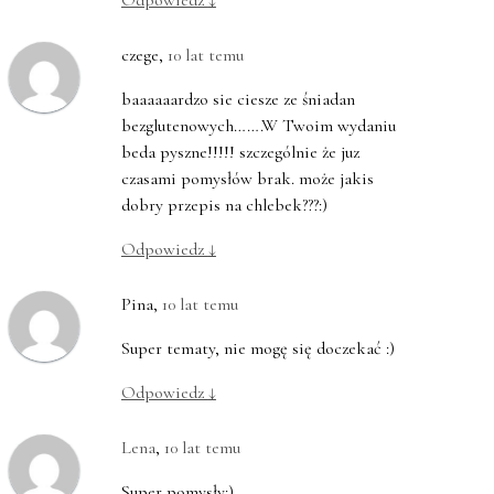
Odpowiedz
↓
czege
,
10 lat temu
baaaaaardzo sie ciesze ze śniadan
bezglutenowych…….W Twoim wydaniu
beda pyszne!!!!! szczególnie że juz
czasami pomysłów brak. może jakis
dobry przepis na chlebek???:)
Odpowiedz
↓
Pina
,
10 lat temu
Super tematy, nie mogę się doczekać :)
Odpowiedz
↓
Lena
,
10 lat temu
Super pomysły:)