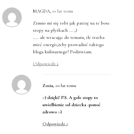
MAGDA
,
10 lat temu
Zimno mi się robi jak patrzę na te bose
stopy na płytkach …. ;)
….. ale wracając do tematu, ile trzeba
mieć energii,żeby prowadzić takiego
bloga kulinarnego? Podziwiam.
Odpowiedz
↓
Zosia
,
10 lat temu
:-) dzięki! P.S. A gołe stopy to
uwielbienie od dziecka -ponoć
zdrowo :-)
Odpowiedz
↓