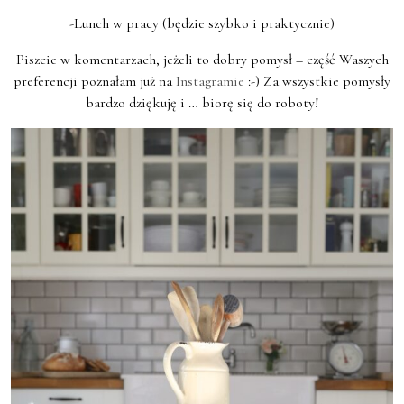
-Lunch w pracy (będzie szybko i praktycznie)
Piszcie w komentarzach, jeżeli to dobry pomysł – część Waszych
preferencji poznałam już na
Instagramie
:-) Za wszystkie pomysły
bardzo dziękuję i … biorę się do roboty!