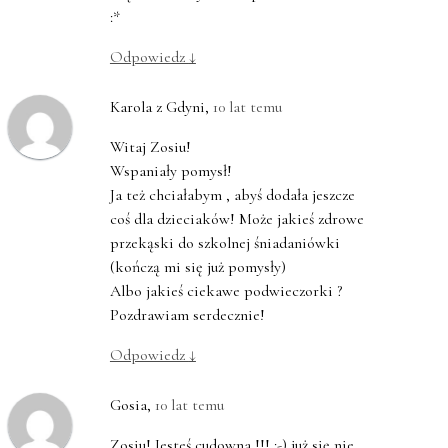
:*
Odpowiedz
↓
Karola z Gdyni
,
10 lat temu
Witaj Zosiu!
Wspaniały pomysł!
Ja też chciałabym , abyś dodała jeszcze
coś dla dzieciaków! Może jakieś zdrowe
przekąski do szkolnej śniadaniówki
(kończą mi się już pomysły)
Albo jakieś ciekawe podwieczorki ?
Pozdrawiam serdecznie!
Odpowiedz
↓
Gosia
,
10 lat temu
Zosiu! Jesteś cudowna !!! :-) już się nie