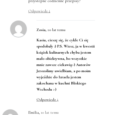
przystepne codzienne przepisy?
Odpowiedz
↓
Zosia
,
10 lat temu
Kasiu, cieszę się, że cykle Ci się
spodobały :) P.S. Wiesz, ja w kwestii
książek kulinarnych chyba jestem
mało obiektywna, bo wszystkie
mnie zawsze ciekawią:-) Autorów
Jerozolimy uwielbiam, a po moim
wyjeździe do Izraela jestem
zakochana w kuchni Bliskiego
Wschodu :-)
Odpowiedz
↓
Emilia
,
10 lat temu