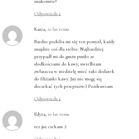
znakomite!
Odpowiedz
↓
Kasia
,
10 lat temu
Bardzo podoba mi się ten pomysł, każdy
znajdzie coś dla siebie. Najbardziej
przypadł mi do gustu punkt ze
słodkościami do kawy, uwielbiam
zwłaszcza w niedzielę mieć taki dodatek
do filiżanki kawy. Już nie mogę się
doczekać tych przepisów:) Pozdrawiam
Odpowiedz
↓
Edyta
,
10 lat temu
tez juz czekam :)