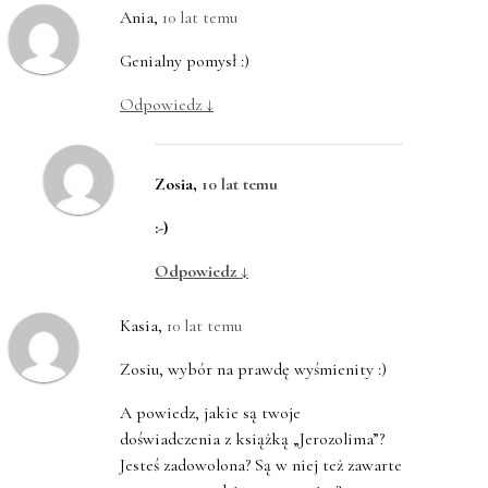
Ania
,
10 lat temu
Genialny pomysł :)
Odpowiedz
↓
Zosia
,
10 lat temu
:-)
Odpowiedz
↓
Kasia
,
10 lat temu
Zosiu, wybór na prawdę wyśmienity :)
A powiedz, jakie są twoje
doświadczenia z książką „Jerozolima”?
Jesteś zadowolona? Są w niej też zawarte