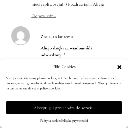
niecierpliwoscia! :) Pozdrawiam, Alicja
Odpowiedz
↓
Zosia
,
10 lat temu
Alicjo dzięki za wiadomość i
odwiedziny :*
Odpowiedz
↓
Pliki Cookies
Na tej stronie używamy plików cookies, w których mogą być zapisywane Twoje dane
Marta
,
10 lat temu
osobowe, w celu gromadzenia danych analitycznych i marketingowych. Więcej informacji
na ten temat znajdziesz w polityce cookies.
Świetny pomysł :) czekam na studenckie
przepisy, i zdradzę Ci moje studenckie
danie. Makaron i sos jogurtowy z
Akceptuję i przechodzę do serwisu
tuńczykiem cebulką i kukurydzą :)
szybko, tanio i dobrze :)
Polityka cookies
Polityka prywatności