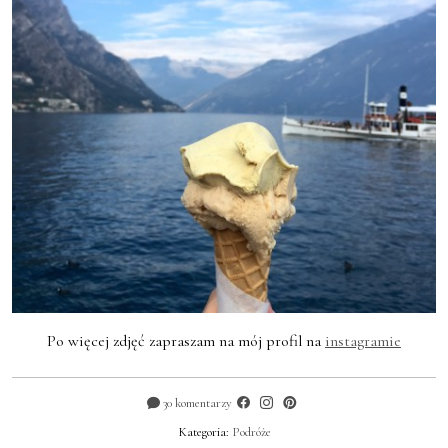
Po więcej zdjęć zapraszam na mój profil na
instagramie
30 komentarzy
Kategoria:
Podróże