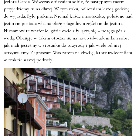
jeziora Garda. Wówczas obiecałam sobie, że następnym razem
przyjedziemy tu na dłużej. W tym roku, odliczałam każdą godzinę
do wyjazdu. Było pięknie. Niemal każde miasteczko, położone nad
jeziorem posiada własną plażę z łagodnym zejściem do jeziora.
Niesamowite wrażenie, gdzie dwie siły łączą się – potęga gór z
wodą. Obcując w takim otoczeniu, na nowo uświadomiłam sobie
jak mali jesteśmy w stosunku do przyrody i jak wiele od niej
otrzymujemy. Zapraszam Was zatem na chwilę, które uwieczniłam
w trakcie naszej podróży.