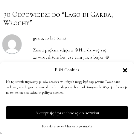
30 Odpowiedzi do “Lago di Garda,
Włochy”
gosia
,
10 lat temu
Zosiu piękna zdjęcia ☺Nie dziwię się
ze wrociliście bo jest tam jak z bajki ☺
Odpowiedz
↓
Pliki Cookies
Na tej stronie używamy plików cookies, w których mogą być zapisywane Twoje dane
osobowe, w celu gromadzenia danych analitycznych i marketingowych. Więcej informacji
Zosia
,
10 lat temu
na ten temat znajdziesz w polityce cookies.
Gosiu, tam jest tak pięknie. Już
tęsknie… :(
Akceptuję i przechodzę do serwisu
Odpowiedz
↓
Polityka cookies
Polityka prywatności