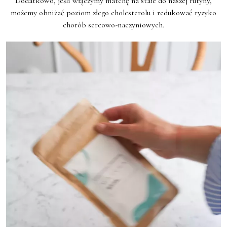
Dodatkowo, jeśli włączymy matchę na stałe do naszej rutyny,
możemy obniżać poziom złego cholesterolu i redukować ryzyko
chorób sercowo-naczyniowych.