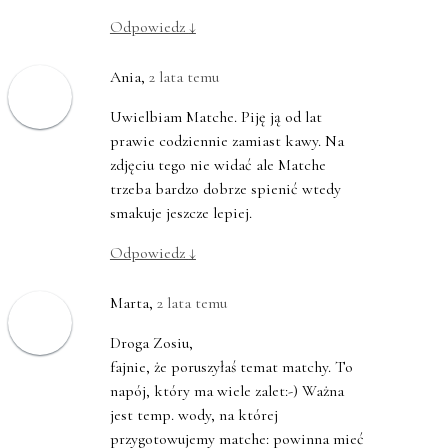
Odpowiedz
↓
Ania
,
2 lata temu
Uwielbiam Matche. Piję ją od lat
prawie codziennie zamiast kawy. Na
zdjęciu tego nie widać ale Matche
trzeba bardzo dobrze spienić wtedy
smakuje jeszcze lepiej.
Odpowiedz
↓
Marta
,
2 lata temu
Droga Zosiu,
fajnie, że poruszyłaś temat matchy. To
napój, który ma wiele zalet:-) Ważna
jest temp. wody, na której
przygotowujemy matche: powinna mieć