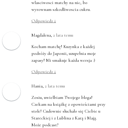
wlasciwosci matchy na nic, bo
wyrownam szkodliwoscia cukru.
Odpowiedz
↓
Magdalena
,
2 lata temu
Kocham matchę! Kuzynka z każdej
podróży do Japonii, uzupełnia moje
zapasy! Mi smakuje każda wersja :)
Odpowiedz
↓
Hania
,
2 lata temu
Zosiu, uwielbiam Twojego bloga!
Czekam na książkę z opowieściami przy
stole! Cudownie słuchało się Ciebie u
Stareckiej i z Lublina z Karą i Mają.
Może podcast?