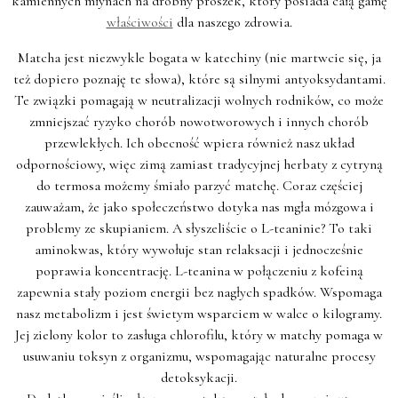
kamiennych młynach na drobny proszek, który posiada całą gamę
właściwości
dla naszego zdrowia.
Matcha jest niezwykle bogata w katechiny (nie martwcie się, ja
też dopiero poznaję te słowa), które są silnymi antyoksydantami.
Te związki pomagają w neutralizacji wolnych rodników, co może
zmniejszać ryzyko chorób nowotworowych i innych chorób
przewlekłych. Ich obecność wpiera również nasz układ
odpornościowy, więc zimą zamiast tradycyjnej herbaty z cytryną
do termosa możemy śmiało parzyć matchę. Coraz częściej
zauważam, że jako społeczeństwo dotyka nas mgła mózgowa i
problemy ze skupianiem. A słyszeliście o L-teaninie? To taki
aminokwas, który wywołuje stan relaksacji i jednocześnie
poprawia koncentrację. L-teanina w połączeniu z kofeiną
zapewnia stały poziom energii bez nagłych spadków. Wspomaga
nasz metabolizm i jest świetym wsparciem w walce o kilogramy.
Jej zielony kolor to zasługa chlorofilu, który w matchy pomaga w
usuwaniu toksyn z organizmu, wspomagając naturalne procesy
detoksykacji.