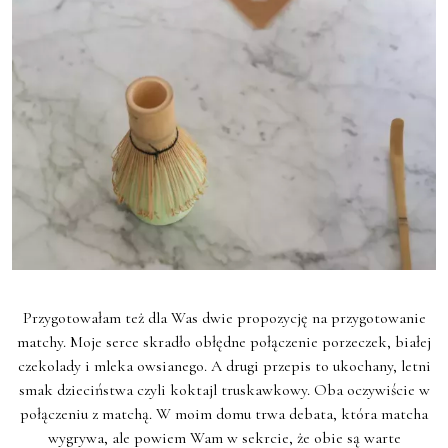
Przygotowałam też dla Was dwie propozycję na przygotowanie
matchy. Moje serce skradło obłędne połączenie porzeczek, białej
czekolady i mleka owsianego. A drugi przepis to ukochany, letni
smak dzieciństwa czyli koktajl truskawkowy. Oba oczywiście w
połączeniu z matchą. W moim domu trwa debata, która matcha
wygrywa, ale powiem Wam w sekrcie, że obie są warte