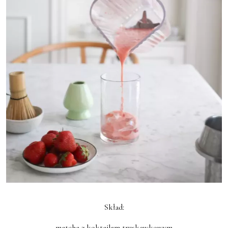
Skład:
matcha z koktajlem truskawkowym