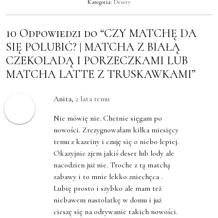
Kategoria:
Desery
10 Odpowiedzi do “CZY MATCHĘ DA
SIĘ POLUBIĆ? | MATCHA Z BIAŁĄ
CZEKOLADĄ I PORZECZKAMI LUB
MATCHA LATTE Z TRUSKAWKAMI”
Anita
,
2 lata temu
Nie mówię nie. Chetnie sięgam po
nowości. Zrezygnowałam kilka miesięcy
temu z kazeiny i czuję się o niebo lepiej.
Okazyjnie zjem jakiś deser lub lody ale
nacodzien już nie. Troche z tą matchą
zabawy i to mnie lekko zniechęca .
Lubię prosto i szybko ale mam też
niebawem nastolatkę w domu i już
cieszę się na odrywanie takich nowości.