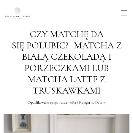
CZY MATCHĘ DA
Skip to main content
SIĘ POLUBIĆ? | MATCHA Z
BIAŁĄ CZEKOLADĄ I
PORZECZKAMI LUB
MATCHA LATTE Z
TRUSKAWKAMI
Opublikowano
13 lipca 2024 - 08:48
Kategoria:
Desery