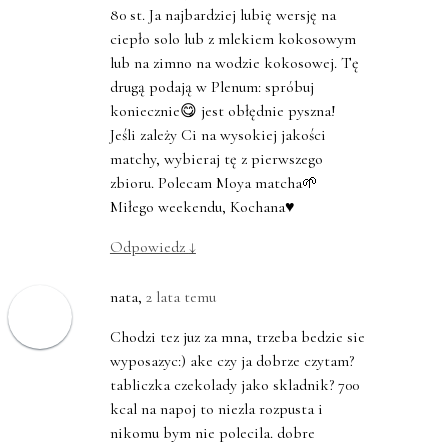
80 st. Ja najbardziej lubię wersję na
ciepło solo lub z mlekiem kokosowym
lub na zimno na wodzie kokosowej. Tę
drugą podają w Plenum: spróbuj
koniecznie😋 jest obłędnie pyszna!
Jeśli zależy Ci na wysokiej jakości
matchy, wybieraj tę z pierwszego
zbioru. Polecam Moya matcha🌱
Miłego weekendu, Kochana♥️
Odpowiedz
↓
nata
,
2 lata temu
Chodzi tez juz za mna, trzeba bedzie sie
wyposazyc:) ake czy ja dobrze czytam?
tabliczka czekolady jako skladnik? 700
kcal na napoj to niezla rozpusta i
nikomu bym nie polecila. dobre