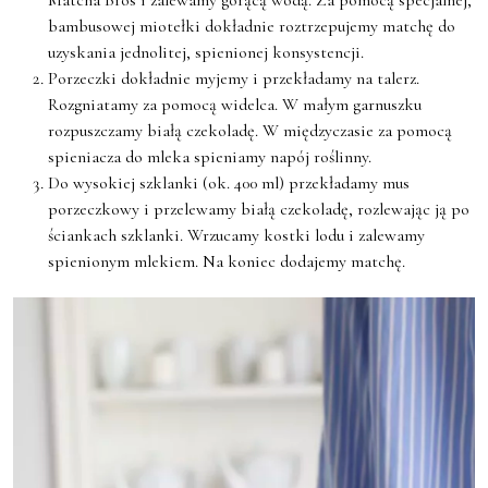
Matcha Bros i zalewamy gorącą wodą. Za pomocą specjalnej,
bambusowej miotełki dokładnie roztrzepujemy matchę do
uzyskania jednolitej, spienionej konsystencji.
Porzeczki dokładnie myjemy i przekładamy na talerz.
Rozgniatamy za pomocą widelca. W małym garnuszku
rozpuszczamy białą czekoladę. W międzyczasie za pomocą
spieniacza do mleka spieniamy napój roślinny.
Do wysokiej szklanki (ok. 400 ml) przekładamy mus
porzeczkowy i przelewamy białą czekoladę, rozlewając ją po
ściankach szklanki. Wrzucamy kostki lodu i zalewamy
spienionym mlekiem. Na koniec dodajemy matchę.