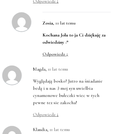
Odpowiedz
↓
Zosia
,
11 lat temu
Kochana Jolu to ja Ci dziękuję za
odwiedziny :*
Odpowiedz
↓
Magda
,
11 lat temu
Wyglądają bosko! Jutro na śniadanie
bedą i u nas :) moj syn uwielbia
cynamonowe bułeczki wiec w tych
pewne tez sie zakocha!
Odpowiedz
↓
Klaudia
,
11 lat temu