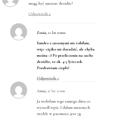
mogą być suszone drożdże?
Odpowiedz
↓
Zosia
,
11 lat temu
Sandro z suszonymi nie robiłam,
więc ciężko mi doradzić, ale chyba
można :-) Po przeliczeniu na suche
drożdże, to ok. 4-5 łyżeczek.
Pozdrawiam ciepło!
Odpowiedz
↓
Anna
,
11 lat temu
Ja zrobiłam tego samego dnia co
wyszedl wpis. I dałam suszonych
zwykle w paczuszce jest 7g