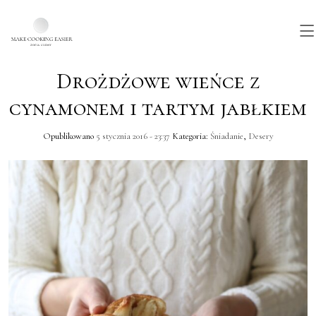
Drożdżowe wieńce z
Skip to main content
cynamonem i tartym jabłkiem
Opublikowano
5 stycznia 2016 - 23:37
Kategoria:
Śniadanie
,
Desery