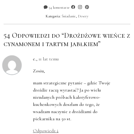
54 komentarze
Kategoria:
Śniadanie
,
Desery
54 Odpowiedzi do “Drożdżowe wieńce z
cynamonem i tartym jabłkiem”
e.
,
11 lat temu
Zosiu,
mam strategiczne pytanie – gdzie Twoje
drożdże raczą wyrastać? Ja po wielu
nieudanych próbach kaloryferowo-
kuchenkowych doszłam do tego, że
wsadzam naczynie z drożdżami do
piekarnika na 50 st.
Odpowiedz
↓