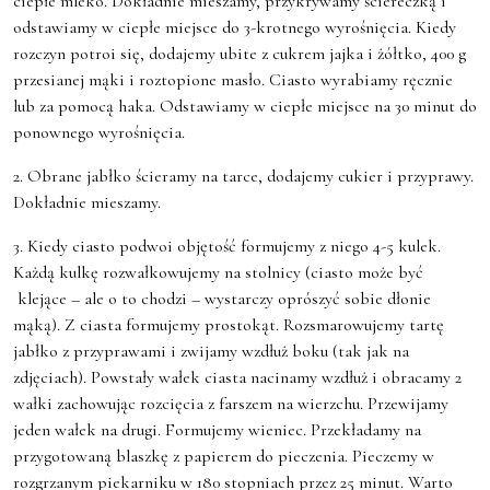
ciepłe mleko. Dokładnie mieszamy, przykrywamy ściereczką i
odstawiamy w ciepłe miejsce do 3-krotnego wyrośnięcia. Kiedy
rozczyn potroi się, dodajemy ubite z cukrem jajka i żółtko, 400 g
przesianej mąki i roztopione masło. Ciasto wyrabiamy ręcznie
lub za pomocą haka. Odstawiamy w ciepłe miejsce na 30 minut do
ponownego wyrośnięcia.
2. Obrane jabłko ścieramy na tarce, dodajemy cukier i przyprawy.
Dokładnie mieszamy.
3. Kiedy ciasto podwoi objętość formujemy z niego 4-5 kulek.
Każdą kulkę rozwałkowujemy na stolnicy (ciasto może być
klejące – ale o to chodzi – wystarczy oprószyć sobie dłonie
mąką). Z ciasta formujemy prostokąt. Rozsmarowujemy tartę
jabłko z przyprawami i zwijamy wzdłuż boku (tak jak na
zdjęciach). Powstały wałek ciasta nacinamy wzdłuż i obracamy 2
wałki zachowując rozcięcia z farszem na wierzchu. Przewijamy
jeden wałek na drugi. Formujemy wieniec. Przekładamy na
przygotowaną blaszkę z papierem do pieczenia. Pieczemy w
rozgrzanym piekarniku w 180 stopniach przez 25 minut. Warto