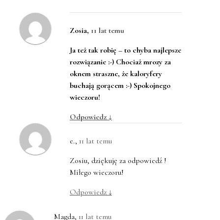
Zosia
,
11 lat temu
Ja też tak robię – to chyba najlepsze
rozwiązanie :-) Chociaż mrozy za
oknem straszne, że kaloryfery
buchają gorącem :-) Spokojnego
wieczoru!
Odpowiedz
↓
e.
,
11 lat temu
Zosiu, dziękuję za odpowiedź !
Miłego wieczoru!
Odpowiedz
↓
Magda
,
11 lat temu