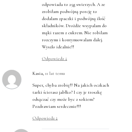
odpowiada to 25g swierzych. A ze
zrobiłam podwójną porcję to
dodalam 2paczki i podwójną ilość
składników. Drożdże wsypalam do
mąki razem z cukrem. Nie robilam
rozczynu i kontynuowalam dalej.
Wyszlo idealnie!!
Odpowiedz
↓
Kasia
,
11 lat temu
Super, chyba zrobię!! Na jakich oczkach
tarki ścierasz jabłko? I czy je troszkę
odsączać czy może byc z sokiem?
Pozdrawiam serdecznie!!!
Odpowiedz
↓