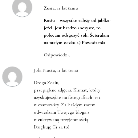
Zosia
,
11 lat temu
Kasiu – wszystko zależy od jabłka-
jeżeli jest bardzo soczyste, to
polecam odsączyć sok. Ścierałam
na małym oczku :-) Powodzenia!
Odpowiedz
↓
Jola Piasta
,
11 lat temu
Droga Zosiu,
przepiękne zdjęcia. Klimat, który
uzyskujesz/cie na fotografiach jest
niesamowity. Za każdym razem
odwiedzam Twojego bloga z
nieukrywaną przyjemnością.
Dziękuję Ci za to!