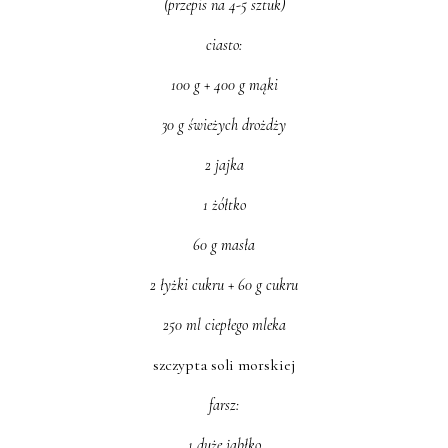
(przepis na 4-5 sztuk)
ciasto:
100 g + 400 g mąki
30 g świeżych drożdży
2 jajka
1 żółtko
60 g masła
2 łyżki cukru + 60 g cukru
250 ml ciepłego mleka
szczypta soli morskiej
farsz:
1 duże jabłko