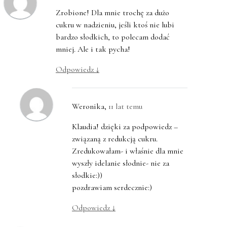
Zrobione! Dla mnie trochę za dużo
cukru w nadzieniu, jeśli ktoś nie lubi
bardzo słodkich, to polecam dodać
mniej. Ale i tak pycha!
Odpowiedz
↓
Weronika
,
11 lat temu
Klaudia! dzięki za podpowiedz –
związaną z redukcją cukru.
Zredukowałam- i właśnie dla mnie
wyszły idelanie słodnie- nie za
słodkie:))
pozdrawiam serdecznie:)
Odpowiedz
↓