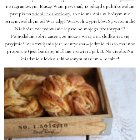
instagramowym. Muszę Wam przyznać, iż odkąd opublikowałam
przepis na
wieniec drożdżowy
, to nie ma dnia w którym nie
otrzymywałabym od Was zdjęć Waszych wypieków. Są wspaniałe!
Niektóre zdecydowanie lepsze od mojego prototypu :P
Pomyślałam sobie zatem, że może i wersja na słodko też się
przyjmie? Idea zawijania jest identyczna – jedynie ciasto ma inne
proporcje (jest bardziej maślane i zawiera jajka). Na ciepło. Na
śniadanie z lekko schłodzonym masłem – idealne!