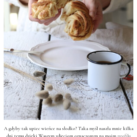
A gdyby tak upiec wieńce na słodko? Taka myśl naszła mnie kilka
dni temu dzięki Waszym zdjęciom oznaczonym na moim
profilu