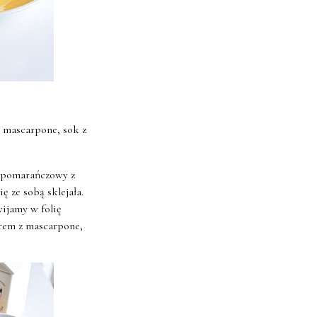
 mascarpone, sok z
k pomarańczowy z
ę ze sobą sklejała.
ijamy w folię
krem z mascarpone,