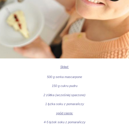
Skład:
500 g serka mascarpone
150 g cukru pudru
2 żółtka (wcześniej sparzone)
1 łyżka soku z pomarańczy
spód ciasta:
4-5 łyżek soku z pomarańczy