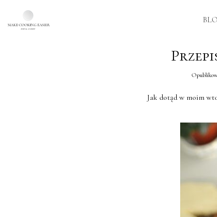
BL
Skip to main content
Przepi
Opubliko
Jak dotąd w moim wtor