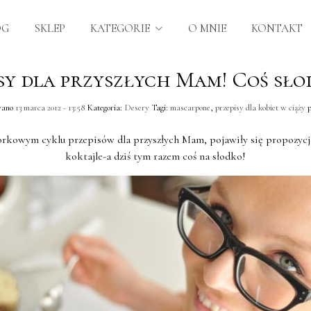
OG
SKLEP
KATEGORIE
O MNIE
KONTAKT
sy dla przyszłych Mam! Coś sło
wano
13 marca 2012 - 13:58
Kategoria:
Desery
Tagi:
mascarpone
,
przepisy dla kobiet w ciąży
p
kowym cyklu przepisów dla przyszłych Mam, pojawiły się propozycje
koktajle-a dziś tym razem coś na słodko!