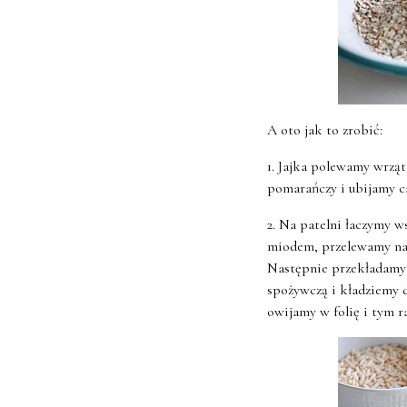
A oto jak to zrobić:
1. Jajka polewamy wrzą
pomarańczy i ubijamy ca
2. Na patelni łaczymy 
miodem, przelewamy na p
Następnie przekładamy 
spożywczą i kładziemy 
owijamy w folię i tym 