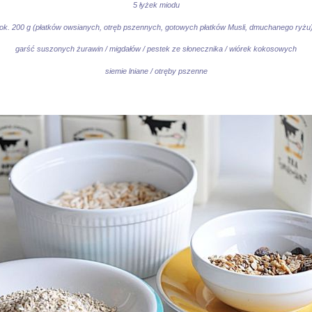
5 łyżek miodu
ok. 200 g (płatków owsianych, otręb pszennych, gotowych płatków Musli, dmuchanego ryżu
garść suszonych żurawin / migdałów / pestek ze słonecznika / wiórek kokosowych
siemie lniane / otręby pszenne