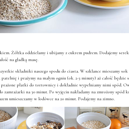
tkiem. Żółtka oddzielamy i ubijamy z cukrem pudrem. Dodajemy serek
łość na gładką masę.
wszystkie składniki naszego spodu do ciasta. W szklance mieszamy so
atelnię i prażymy na małym ogniu (ok. 2-3 minuty) aż całość będzie si
prażone płatki do tortownicy i dokładnie wypełniamy nimi spód. Ow
do zamrażarki na 30 minut. Po wyjęciu nakładamy na zmrożony spód 
razem umieszczamy w lodówce na 20 minut. Podajemy na zimno.