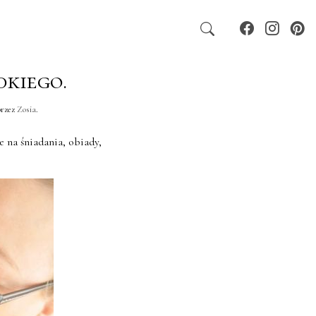
dkiego.
rzez
Zosia
.
 na śniadania, obiady,