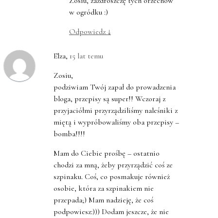
Zosiu, zazdroszczę tych orzechów
w ogródku :)
Odpowiedz
↓
Elza
,
15 lat temu
Zosiu,
podziwiam Twój zapał do prowadzenia
bloga, przepisy są super!! Wczoraj z
przyjaciółmi przyrządziliśmy naleśniki z
miętą i wypróbowaliśmy oba przepisy –
bomba!!!!
Mam do Ciebie prośbę – ostatnio
chodzi za mną, żeby przyrządzić coś ze
szpinaku. Coś, co posmakuje również
osobie, która za szpinakiem nie
przepada;) Mam nadzieję, że coś
podpowiesz:))) Dodam jeszcze, że nie