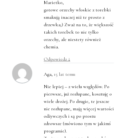
Marietko,
gotowe orzechy włoskie z torebki
smakują inaczej niż te prosto z
drzewka;) Zważ na to, że większość
takich torebek to nie tylko
orzechy, ale niestety również
chemia.
Odpowiedz
↓
Aga
,
15 lat temu
Nie lepiej – z wielu względów. Po
pierwsze, już rozłupane, kosztuję o
wiele drożej. Po drugie, te jeszcze
nie rozłupane, mają więcej wartości
odżywczych i są po prostu
zdrowsze (mówiono tym w jakimś
programie).