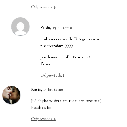
Odpowiedz
↓
Zosia
,
15 lat temu
cudo na resorach :D tego jeszcze
nie słyszałam :):):):)
pozdrowienia dla Poznania!
Zosia
Odpowiedz
↓
Kasia
,
15 lat temu
Już chyba widziałam tutaj ten przepis:)
Pozdrawiam
Odpowiedz
↓