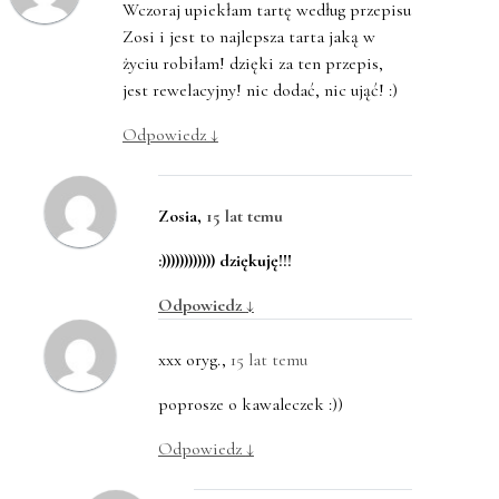
Wczoraj upiekłam tartę według przepisu
Zosi i jest to najlepsza tarta jaką w
życiu robiłam! dzięki za ten przepis,
jest rewelacyjny! nic dodać, nic ująć! :)
Odpowiedz
↓
Zosia
,
15 lat temu
:)))))))))))) dziękuję!!!
Odpowiedz
↓
xxx oryg.
,
15 lat temu
poprosze o kawaleczek :))
Odpowiedz
↓