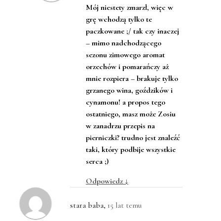
Mój niestety zmarzł, więc w
grę wchodzą tylko te
paczkowane ;/ tak czy inaczej
– mimo nadchodzącego
sezonu zimowego aromat
orzechów i pomarańczy aż
mnie rozpiera – brakuje tylko
grzanego wina, goździków i
cynamonu! a propos tego
ostatniego, masz może Zosiu
w zanadrzu przepis na
pierniczki? trudno jest znaleźć
taki, który podbije wszystkie
serca ;)
Odpowiedz
↓
stara baba
,
15 lat temu