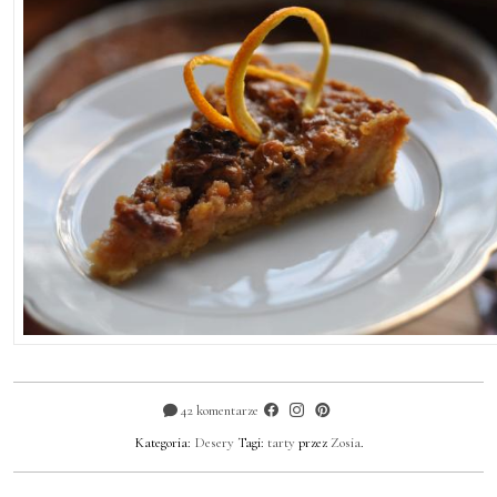
42 komentarze
Kategoria:
Desery
Tagi:
tarty
przez
Zosia
.