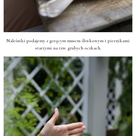
Naleśniki podajemy z gorącym musem śliwkowym i piernikami
startymi na tzw. grubych oczkach.