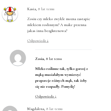
Kasia
,
8 lat temu
Zosiu czy mleko zwykle mozna zastapic
mlekiem roslinnym? A make przenna
jakas inna bezglutenowa?
Odpowiedz
↓
Zosia
,
8 lat temu
Mleko roślinne tak, tylko gorzej z
mąką-musiałabym wymierzyć
proporcje różnych mąk, tak żeby
się nie rozpadły. Pomyślę!
Odpowiedz
↓
Magdalena
,
8 lat temu