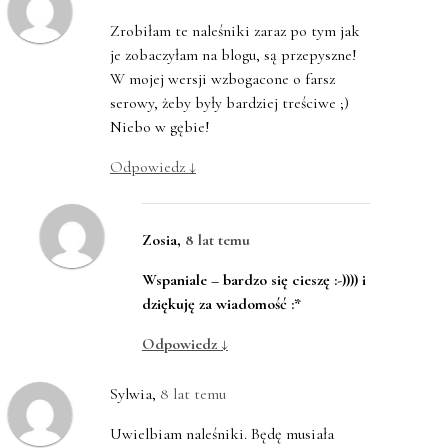
Zrobiłam te naleśniki zaraz po tym jak
je zobaczyłam na blogu, są przepyszne!
W mojej wersji wzbogacone o farsz
serowy, żeby były bardziej treściwe ;)
Niebo w gębie!
Odpowiedz
↓
Zosia
,
8 lat temu
Wspaniale – bardzo się cieszę :-)))) i
dziękuję za wiadomość :*
Odpowiedz
↓
Sylwia
,
8 lat temu
Uwielbiam naleśniki. Będę musiała