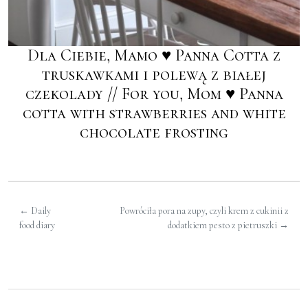
Dla Ciebie, Mamo ♥ Panna Cotta z
truskawkami i polewą z białej
czekolady // For you, Mom ♥ Panna
cotta with strawberries and white
chocolate frosting
←
Daily
Powróciła pora na zupy, czyli krem z cukinii z
food diary
dodatkiem pesto z pietruszki
→