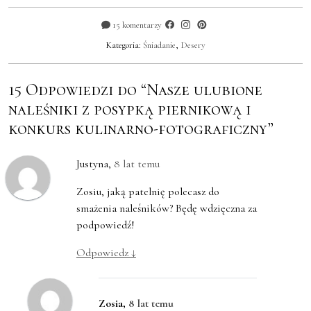
15 komentarzy
Kategoria:
Śniadanie
,
Desery
15 Odpowiedzi do “Nasze ulubione
naleśniki z posypką piernikową i
konkurs kulinarno-fotograficzny”
Justyna
,
8 lat temu
Zosiu, jaką patelnię polecasz do
smażenia naleśników? Będę wdzięczna za
podpowiedź!
Odpowiedz
↓
Zosia
,
8 lat temu