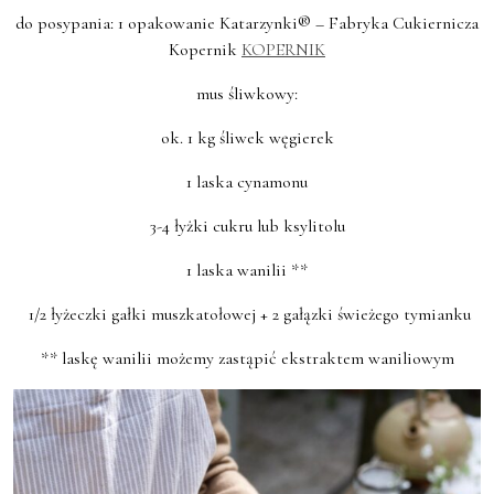
do posypania: 1 opakowanie Katarzynki® – Fabryka Cukiernicza
Kopernik
KOPERNIK
mus śliwkowy:
ok. 1 kg śliwek węgierek
1 laska cynamonu
3-4 łyżki cukru lub ksylitolu
1 laska wanilii **
1/2 łyżeczki gałki muszkatołowej + 2 gałązki świeżego tymianku
** laskę wanilii możemy zastąpić ekstraktem waniliowym