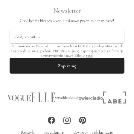
Newsletter
Chcę być na bieżąco – wyślij mi nowe przepisy i inspiracje!
Administratorem Twoich danych osobowych jest MCE Zofia Cudny- Mitschke, ul.
Światowida 15, 81-543 Gdynia, NIP: 586-214-56-09. Zapoznaj się z pełną informacją
o przetwarzaniu danych klikając
tutaj
.
Zapisz się
Koszyk
Regulamin
Zwroty i reklamacje