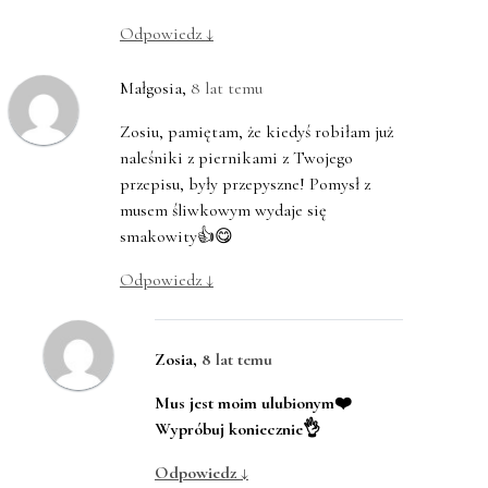
Odpowiedz
↓
Małgosia
,
8 lat temu
Zosiu, pamiętam, że kiedyś robiłam już
naleśniki z piernikami z Twojego
przepisu, były przepyszne! Pomysł z
musem śliwkowym wydaje się
smakowity👍😋
Odpowiedz
↓
Zosia
,
8 lat temu
Mus jest moim ulubionym❤️
Wypróbuj koniecznie👌
Odpowiedz
↓