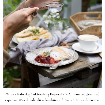
Wraz z Fabryką Cukierniczą Kopernik S.A. mam przyjemność
zaprosić Was do udziału w konkursie fotograficzno-kulinarnym.