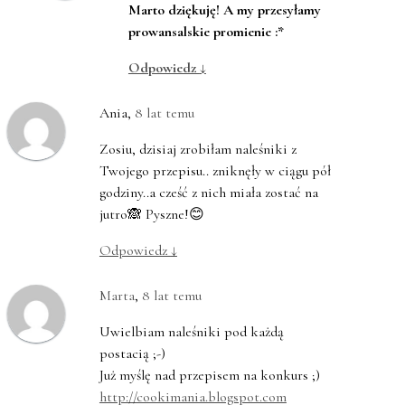
Marto dziękuję! A my przesyłamy
prowansalskie promienie :*
Odpowiedz
↓
Ania
,
8 lat temu
Zosiu, dzisiaj zrobiłam naleśniki z
Twojego przepisu.. zniknęły w ciągu pół
godziny..a cześć z nich miała zostać na
jutro🙈 Pyszne!😊
Odpowiedz
↓
Marta
,
8 lat temu
Uwielbiam naleśniki pod każdą
postacią ;-)
Już myślę nad przepisem na konkurs ;)
http://cookimania.blogspot.com