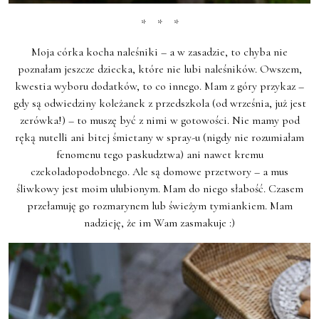
* * *
Moja córka kocha naleśniki – a w zasadzie, to chyba nie
poznałam jeszcze dziecka, które nie lubi naleśników. Owszem,
kwestia wyboru dodatków, to co innego. Mam z góry przykaz –
gdy są odwiedziny koleżanek z przedszkola (od września, już jest
zerówka!) – to muszę być z nimi w gotowości. Nie mamy pod
ręką nutelli ani bitej śmietany w spray-u (nigdy nie rozumiałam
fenomenu tego paskudztwa) ani nawet kremu
czekoladopodobnego. Ale są domowe przetwory – a mus
śliwkowy jest moim ulubionym. Mam do niego słabość. Czasem
przełamuję go rozmarynem lub świeżym tymiankiem. Mam
nadzieję, że im Wam zasmakuje :)