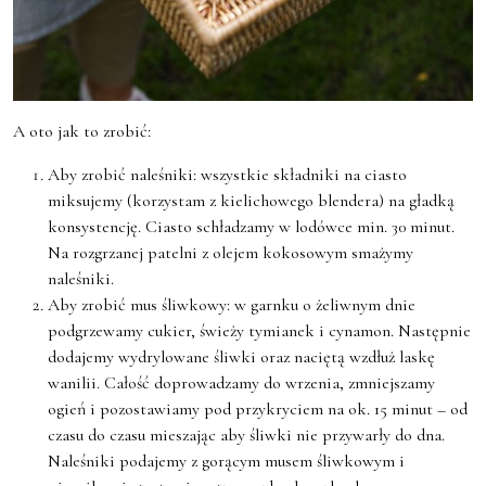
A oto jak to zrobić:
Aby zrobić naleśniki: wszystkie składniki na ciasto
miksujemy (korzystam z kielichowego blendera) na gładką
konsystencję. Ciasto schładzamy w lodówce min. 30 minut.
Na rozgrzanej patelni z olejem kokosowym smażymy
naleśniki.
Aby zrobić mus śliwkowy: w garnku o żeliwnym dnie
podgrzewamy cukier, świeży tymianek i cynamon. Następnie
dodajemy wydrylowane śliwki oraz naciętą wzdłuż laskę
wanilii. Całość doprowadzamy do wrzenia, zmniejszamy
ogień i pozostawiamy pod przykryciem na ok. 15 minut – od
czasu do czasu mieszając aby śliwki nie przywarły do dna.
Naleśniki podajemy z gorącym musem śliwkowym i