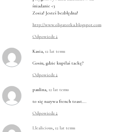
śniadanie <3
Zosia! Jesteś bezbłędna!
http://www.oligatorka.blogspot.com
Odpowiedz
↓
Kasia
,
12 lat temu
Gosiu, gdzie kupiłaś tackę?
Odpowiedz
↓
paulina
,
12 lat temu
to się nazywa french toast….
Odpowiedz
↓
Llealicious
,
12 lat temu