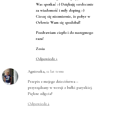
Was spotkać :-) Dziękuję serdecznie
za wiadomość i miły doping :-)
Cieszę się niezmiernie, że pobyr w
Orłowie Wam się spodobał!
Pozdrawiam ciepło i do następnego
razu!
Zosia
Odpowiedz
↓
Agnieszka
,
12 lat temu
Przepis z mojego dzieciństwa –
przyrządzany w wersji z bułki paryskiej.
Piękne zdjęcia!
Odpowiedz
↓