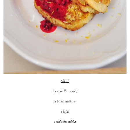
Skład:
(przepis dla 2 osób)
2 bułki maślane
1 jajko
1 szklanka mleka