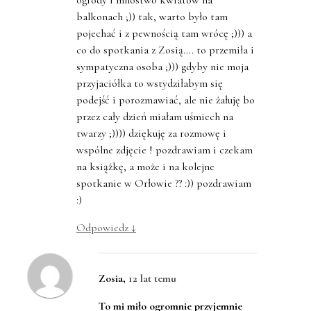
ogrody i mnóstwo kwiatów na
balkonach ;)) tak, warto było tam
pojechać i z pewnością tam wrócę ;))) a
co do spotkania z Zosią…. to przemiła i
sympatyczna osoba ;))) gdyby nie moja
przyjaciółka to wstydziłabym się
podejść i porozmawiać, ale nie żałuję bo
przez cały dzień miałam uśmiech na
twarzy ;)))) dziękuję za rozmowę i
wspólne zdjęcie ! pozdrawiam i czekam
na książkę, a może i na kolejne
spotkanie w Orłowie ?? :)) pozdrawiam
:)
Odpowiedz
↓
Zosia
,
12 lat temu
To mi miło ogromnie przyjemnie