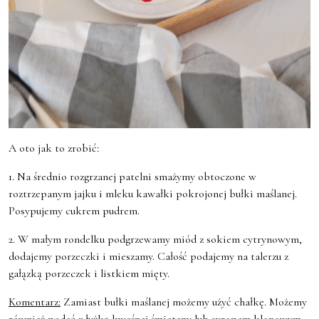
A oto jak to zrobić:
1. Na średnio rozgrzanej patelni smażymy obtoczone w
roztrzepanym jajku i mleku kawałki pokrojonej bułki maślanej.
Posypujemy cukrem pudrem.
2. W małym rondelku podgrzewamy miód z sokiem cytrynowym,
dodajemy porzeczki i mieszamy. Całość podajemy na talerzu z
gałązką porzeczek i listkiem mięty.
Komentarz:
Zamiast bułki maślanej możemy użyć chałkę. Możemy