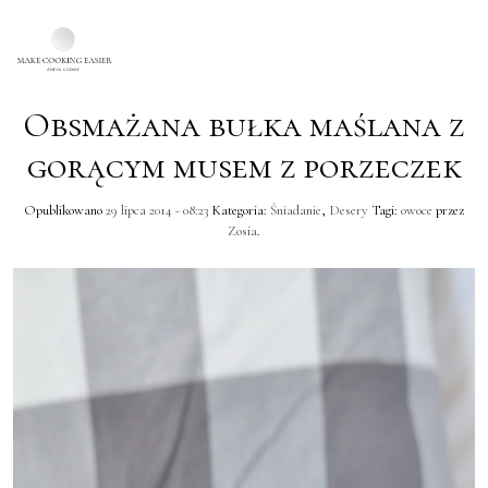
Obsmażana bułka maślana z
Skip to main content
gorącym musem z porzeczek
Opublikowano
29 lipca 2014 - 08:23
Kategoria:
Śniadanie
,
Desery
Tagi:
owoce
przez
Zosia
.