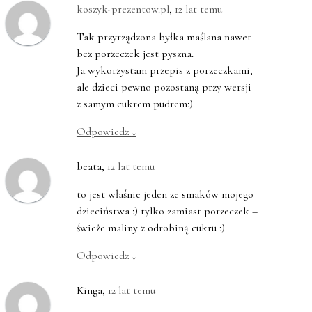
koszyk-prezentow.pl
,
12 lat temu
Tak przyrządzona byłka maślana nawet
bez porzeczek jest pyszna.
Ja wykorzystam przepis z porzeczkami,
ale dzieci pewno pozostaną przy wersji
z samym cukrem pudrem:)
Odpowiedz
↓
beata
,
12 lat temu
to jest właśnie jeden ze smaków mojego
dzieciństwa :) tylko zamiast porzeczek –
świeże maliny z odrobiną cukru :)
Odpowiedz
↓
Kinga
,
12 lat temu