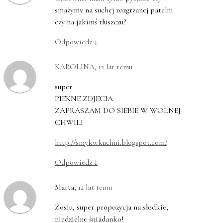
smażymy na suchej rozgrzanej patelni
czy na jakimś tłuszczu?
Odpowiedz
↓
KAROLINA
,
12 lat temu
super
PIEKNE ZDJECIA
ZAPRASZAM DO SIEBIE W WOLNEJ
CHWILI
http://smykwkuchni.blogspot.com/
Odpowiedz
↓
Marta
,
12 lat temu
Zosiu, super propozycja na słodkie,
niedzielne śniadanko!