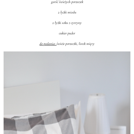
garść świeżych porzeczek
2 łyżki miodu
2 łyżki soku z cytryny
cukier puder
do podania:
świeże porzeczki, listek mięty