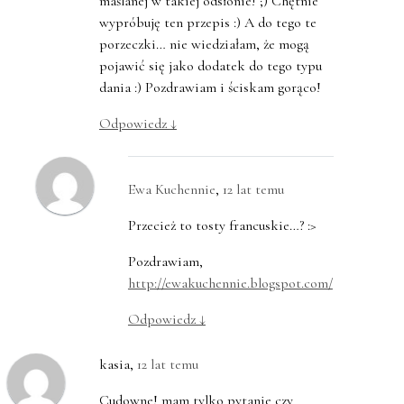
maślanej w takiej odsłonie! ;) Chętnie
wypróbuję ten przepis :) A do tego te
porzeczki… nie wiedziałam, że mogą
pojawić się jako dodatek do tego typu
dania :) Pozdrawiam i ściskam gorąco!
Odpowiedz
↓
Ewa Kuchennie
,
12 lat temu
Przecież to tosty francuskie…? :>
Pozdrawiam,
http://ewakuchennie.blogspot.com/
Odpowiedz
↓
kasia
,
12 lat temu
Cudowne! mam tylko pytanie czy