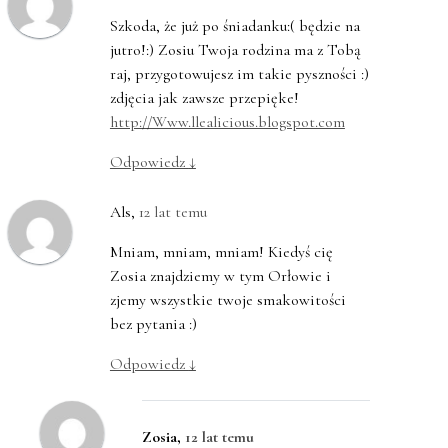
Szkoda, że już po śniadanku:( będzie na
jutro!:) Zosiu Twoja rodzina ma z Tobą
raj, przygotowujesz im takie pyszności :)
zdjęcia jak zawsze przepięke!
http://Www.llealicious.blogspot.com
Odpowiedz
↓
Als
,
12 lat temu
Mniam, mniam, mniam! Kiedyś cię
Zosia znajdziemy w tym Orłowie i
zjemy wszystkie twoje smakowitości
bez pytania :)
Odpowiedz
↓
Zosia
,
12 lat temu