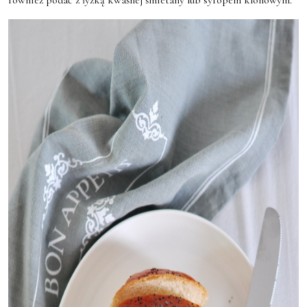
również podać z łyżką kwaśnej śmietany lub syropem klonowym.