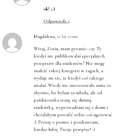
ok! ;-)
Odpowiedz
↓
Magdalena
,
12 lat temu
Witaj, Zosiu, mam pytanie- czy Ty
kiedyś nie publikowałaś specjalnych
przepisów dla studentów? Nie mogę
znaleźć takiej kategorii w tagach, a
wydaje mi sie, że kiedyś coś takiego
miałaś. Wtedy nie interesowało mnie to
zbytnio, bo byłam za młoda, ale od
października stanę się dumną
studentką, wyprowadzam się z domu i
chciałabym potrafić sobie coś ugotować
:). Proszę o pomoc i pozdrawiam,
bardzo lubię Twoje przepisy! :)