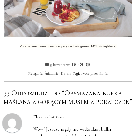
Zapraszam również na przepisy na Instagramie MCE
(tutaj kliknij)
33 komentarze
Kategoria:
Śniadanie
,
Desery
Tagi:
owoce
przez
Zosia
.
33 Odpowiedzi do “Obsmażana bułka
maślana z gorącym musem z porzeczek”
Eliza
,
12 lat temu
Wow! Jeszcze nigdy nie widziałam bułki