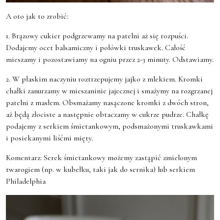
A oto jak to zrobić:
1. Brązowy cukier podgrzewamy na patelni aż się rozpuści.
Dodajemy ocet balsamiczny i połówki truskawek. Całość
mieszamy i pozostawiamy na ogniu przez 2-3 minuty. Odstawiamy.
2. W płaskim naczyniu roztrzepujemy jajko z mlekiem. Kromki
chałki zanurzamy w mieszaninie jajecznej i smażymy na rozgrzanej
patelni z masłem. Obsmażamy nasączone kromki z dwóch stron,
aż będą złociste a następnie obtaczamy w cukrze pudrze. Chałkę
podajemy z serkiem śmietankowym, podsmażonymi truskawkami
i posiekanymi liśćmi mięty.
Komentarz: Serek śmietankowy możemy zastąpić zmielonym
twarogiem (np. w kubełku, taki jak do sernika) lub serkiem
Philadelphia