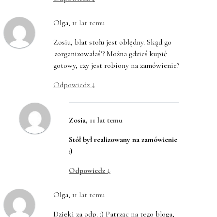
Olga
,
11 lat temu
Zosiu, blat stołu jest obłędny. Skąd go
'zorganizowałaś’? Można gdzieś kupić
gotowy, czy jest robiony na zamówienie?
Odpowiedz
↓
Zosia
,
11 lat temu
Stół był realizowany na zamówienie
:)
Odpowiedz
↓
Olga
,
11 lat temu
Dzięki za odp. :) Patrząc na tego bloga,