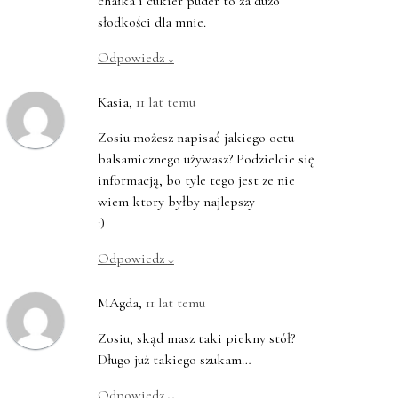
chałka i cukier puder to za dużo
słodkości dla mnie.
Odpowiedz
↓
Kasia
,
11 lat temu
Zosiu możesz napisać jakiego octu
balsamicznego używasz? Podzielcie się
informacją, bo tyle tego jest ze nie
wiem ktory byłby najlepszy
:)
Odpowiedz
↓
MAgda
,
11 lat temu
Zosiu, skąd masz taki piekny stół?
Długo już takiego szukam…
Odpowiedz
↓