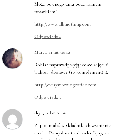
Moze pewnego dnia bede rannym
ptaszkiem!
http://www.allnnothing.com
Odpowiedz
↓
Marta
,
11 lat temu
Robisz naprawdę wyjątkowe zdjęcia!
Takie… domowe (to komplement) :).
http://everymorningcoffee.com
Odpowiedz
↓
diyu
,
11 lat temu
Zapomniałaś w składnikach wymienić
chałki. Pomysł na truskawki fajny, ale