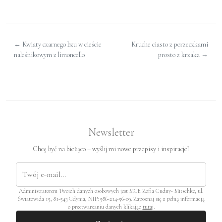
←
Kwiaty czarnego bzu w cieście
Kruche ciasto z porzeczkami
naleśnikowym z limoncello
prosto z krzaka
→
Newsletter
Chcę być na bieżąco – wyślij mi nowe przepisy i inspiracje!
Administratorem Twoich danych osobowych jest MCE Zofia Cudny- Mitschke, ul.
Światowida 15, 81-543 Gdynia, NIP: 586-214-56-09. Zapoznaj się z pełną informacją
o przetwarzaniu danych klikając
tutaj
.