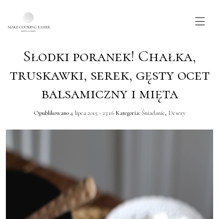
Słodki poranek! Chałka,
Skip to main content
truskawki, serek, gęsty ocet
balsamiczny i mięta
Opublikowano
4 lipca 2015 - 23:16
Kategoria:
Śniadanie
,
Desery