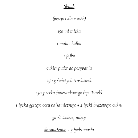
Skład:
(przepis dla 2 osób)
150 ml mleka
1 mała chałka
1 jajko
cukier puder do posypania
250 g świeżych truskawek
150 g serka śmietankowego (np. Turek)
1 łyżka gęstego octu balsamicznego + 2 łyżki brązowego cukru
garść świeżej mięty
do smażenia:
2-3 łyżki masła