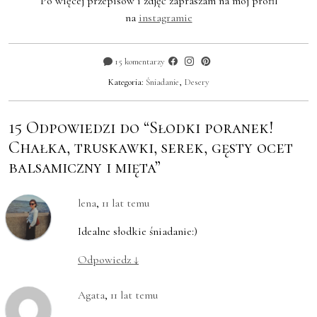
Po więcej przepisów i zdjęć zapraszam na mój profil
na
instagramie
15 komentarzy
Kategoria:
Śniadanie
,
Desery
15 Odpowiedzi do “Słodki poranek!
Chałka, truskawki, serek, gęsty ocet
balsamiczny i mięta”
lena
,
11 lat temu
Idealne słodkie śniadanie:)
Odpowiedz
↓
Agata
,
11 lat temu