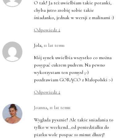
O tak! Ja też uwielbiam takie poranki,
chyba jutro zrobię sobie takie
śniadanko, jednak w wersji z malinami :)
Odpowiedz
↓
Jola
,
11 lat temu
Mój synek uwielbia wszystko co można
posypać cukrem pudrem. Na pewno
wykorzystam ten pomysł ;-)
pozdrawiam GORĄCO z Małopolski :-)
Odpowiedz
↓
Joanna
,
11 lat temu
Wyglada pysznie! Ale takie sniadania to
tylko w weekend…od poniedzialku do
piatku wole pospac 10 minut dluzej!