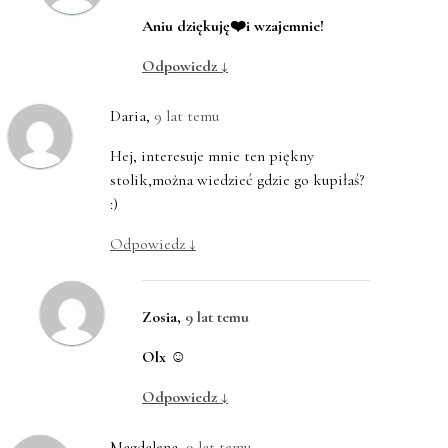
Aniu dziękuję❤️i wzajemnie!
Odpowiedz
↓
Daria
,
9 lat temu
Hej, interesuje mnie ten piękny
stolik,można wiedzieć gdzie go kupiłaś?
:)
Odpowiedz
↓
Zosia
,
9 lat temu
Olx ☺️
Odpowiedz
↓
Magdalena
,
9 lat temu