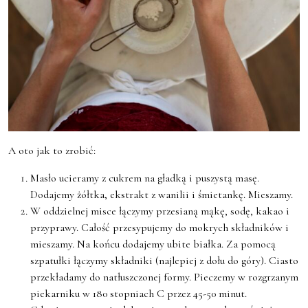
A oto jak to zrobić:
Masło ucieramy z cukrem na gładką i puszystą masę.
Dodajemy żółtka, ekstrakt z wanilii i śmietankę. Mieszamy.
W oddzielnej misce łączymy przesianą mąkę, sodę, kakao i
przyprawy. Całość przesypujemy do mokrych składników i
mieszamy. Na końcu dodajemy ubite białka. Za pomocą
szpatułki łączymy składniki (najlepiej z dołu do góry). Ciasto
przekładamy do natłuszczonej formy. Pieczemy w rozgrzanym
piekarniku w 180 stopniach C przez 45-50 minut.