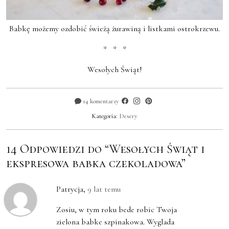
Babkę możemy ozdobić świeżą żurawiną i listkami ostrokrzewu.
* * *
Wesołych Świąt!
14 komentarzy
Kategoria:
Desery
14 Odpowiedzi do “Wesołych Świąt i
ekspresowa babka czekoladowa”
Patrycja
,
9 lat temu
Zosiu, w tym roku bede robic Twoja
zielona babke szpinakowa. Wyglada