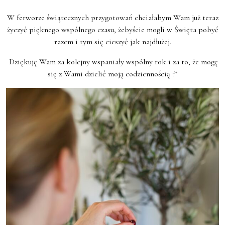
W ferworze świątecznych przygotowań chciałabym Wam już teraz
życzyć pięknego wspólnego czasu, żebyście mogli w Święta pobyć
razem i tym się cieszyć jak najdłużej.
Dziękuję Wam za kolejny wspaniały wspólny rok i za to, że mogę
się z Wami dzielić moją codziennością :*