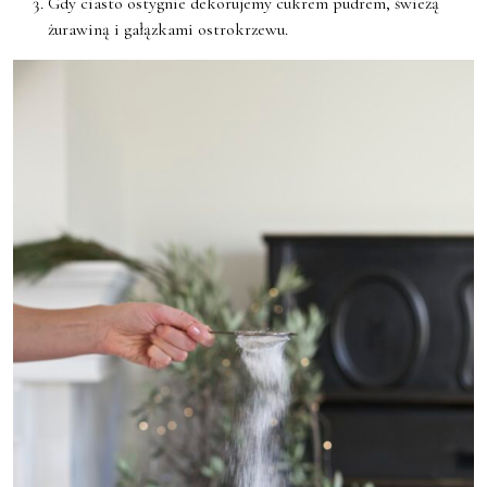
Gdy ciasto ostygnie dekorujemy cukrem pudrem, świeżą
żurawiną i gałązkami ostrokrzewu.