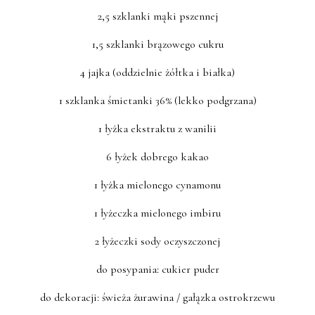
2,5 szklanki mąki pszennej
1,5 szklanki brązowego cukru
4 jajka (oddzielnie żółtka i białka)
1 szklanka śmietanki 36% (lekko podgrzana)
1 łyżka ekstraktu z wanilii
6 łyżek dobrego kakao
1 łyżka mielonego cynamonu
1 łyżeczka mielonego imbiru
2 łyżeczki sody oczyszczonej
do posypania: cukier puder
do dekoracji: świeża żurawina / gałązka ostrokrzewu