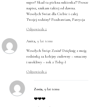
super! Skad ta piekna sukienka?? Prosze
napisz, szukam takiej od dawna.
Wesolych Swiat dla Ciebie i calej
Twojej rodziny! Pozdrawiam, Patrycja
Odpowiedz
↓
Anita
,
9 lat temu
Wesołych Świąt Zosiu! Dziękuję z moją
rodzinką za kolejny cudowny – smaczny
i urokliwy – rok z Tobą:-)
Odpowiedz
↓
Zosia
,
9 lat temu
❤️❤️❤️