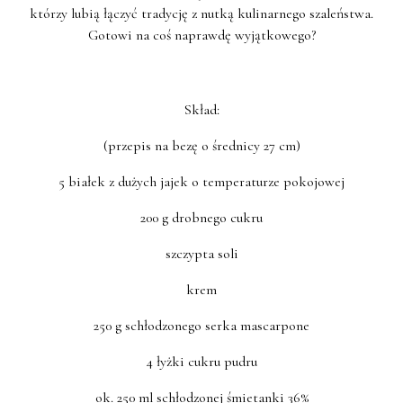
którzy lubią łączyć tradycję z nutką kulinarnego szaleństwa.
Gotowi na coś naprawdę wyjątkowego?
Skład:
(przepis na bezę o średnicy 27 cm)
5 białek z dużych jajek o temperaturze pokojowej
200 g drobnego cukru
szczypta soli
krem
250 g schłodzonego serka mascarpone
4 łyżki cukru pudru
ok. 250 ml schłodzonej śmietanki 36%