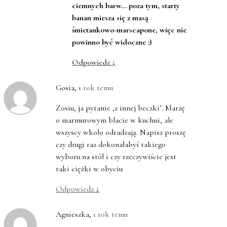
ciemnych barw… poza tym, starty
banan miesza się z masą
śmietankowo-marscapone, więc nie
powinno być widoczne :)
Odpowiedz
↓
Gosia
,
1 rok temu
Zosiu, ja pytanie ‚z innej beczki’. Marzę
o marmurowym blacie w kuchni, ale
wszyscy wkoło odradzają. Napisz proszę
czy drugi raz dokonałabyś takiego
wyboru na stół i czy rzeczywiście jest
taki ciężki w obyciu
Odpowiedz
↓
Agnieszka
,
1 rok temu