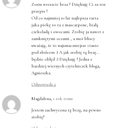
Zosiu wreszcie beza ! Dziękuję Ci za ten
przepis !
Od co najmniej 10 lat najlepsza tarta
jaka piekę to ta z mascarpone, białą
czekoladą i owocami. Zrobię ja nawet z
zamkniętymi oczami , a moi bliscy
uważają, że to najsmaczniejsze ciasto
pod słońcem :) A jak zrobię tą bezę…
będzie obłęd :) Dziękuję ! Jedna z
bardziej wiernych czytelniczek bloga,
Agnieszka.
Odpowiedz
↓
Magdalena
,
1 rok temu
Jestem zachwycona tą bezą, na pewno
zrobię!