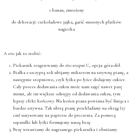
1 banan, zmrożony
do dekoracji: czekoladowe jajka, garść suszonych płatków
nagietka
A oto jak to zrobić:
Piekarnik rozgrzewamy do 160 stopni C, opcja: góra-dół.
Białka z szczyptą soli ubijamy mikserem na sztywną pianę, a
następnie stopniowo, czyli łyżka po łyżce dodajemy cukier.
Cały proces dodawania cukru może nam zajęć nawet parę
minut, ale im większe odstępy od dodawania cukru, tym
lepszy efekt końcowy. Na końcu piana powinna być lśniąca i
bardzo sztywna. Tak ubitą pianę przekładamy na okrąg (27
cm) narysowany na papierze do pieczenia. Za pomocą
szpatułki lub łyżki formujemy naszą bezę.
Bezę wstawiamy do nagrzanego piekarnika i obniżamy