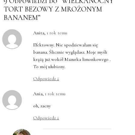
9 Odpowiedzi do “WIELKANOCNY
TORT BEZOWY Z MROŻONYM
BANANEM”
Anita
,
1 rok temu
Efektowny. Nie spodziewałam się
banana. Ślicznie wyglądasz. Moje myśli
krążą już wokół Mazurka limonkowego .
To mój ulubiony.
Odpowiedz
↓
Ania
,
1 rok temu
oh, zacny
Odpowiedz
↓