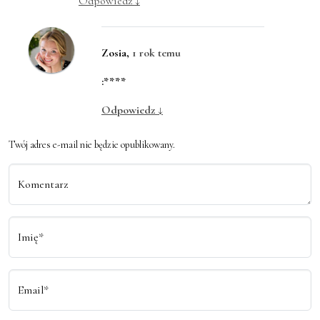
Odpowiedz
↓
Zosia
,
1 rok temu
:****
Odpowiedz
↓
Twój adres e-mail nie będzie opublikowany.
Komentarz
Imię*
Email*