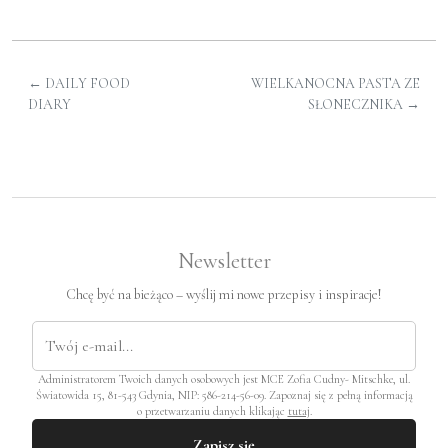
←
DAILY FOOD
WIELKANOCNA PASTA ZE
DIARY
SŁONECZNIKA
→
Newsletter
Chcę być na bieżąco – wyślij mi nowe przepisy i inspiracje!
Administratorem Twoich danych osobowych jest MCE Zofia Cudny- Mitschke, ul.
Światowida 15, 81-543 Gdynia, NIP: 586-214-56-09. Zapoznaj się z pełną informacją
o przetwarzaniu danych klikając
tutaj
.
Zapisz się