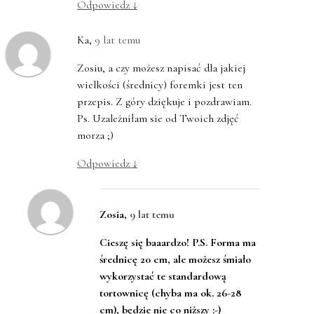
Odpowiedz
↓
Ka
,
9 lat temu
Zosiu, a czy możesz napisać dla jakiej
wielkości (średnicy) foremki jest ten
przepis. Z góry dziękuje i pozdrawiam.
Ps. Uzależniłam sie od Twoich zdjęć
morza ;)
Odpowiedz
↓
Zosia
,
9 lat temu
Cieszę się baaardzo! P.S. Forma ma
średnicę 20 cm, ale możesz śmiało
wykorzystać te standardową
tortownicę (chyba ma ok. 26-28
cm), będzie nie co niższy :-)