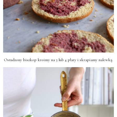
Ostudzony biszkop kroimy na 3 lub 4 płaty i skrapiamy nalewką.