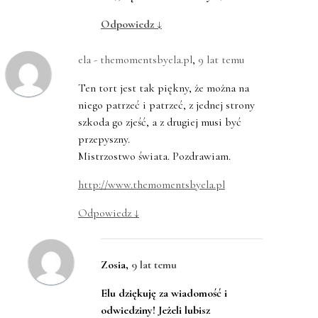
Odpowiedz
↓
ela - themomentsbyela.pl
,
9 lat temu
Ten tort jest tak piękny, że można na
niego patrzeć i patrzeć, z jednej strony
szkoda go zjeść, a z drugiej musi być
przepyszny.
Mistrzostwo świata. Pozdrawiam.
http://www.themomentsbyela.pl
Odpowiedz
↓
Zosia
,
9 lat temu
Elu dziękuję za wiadomość i
odwiedziny! Jeżeli lubisz