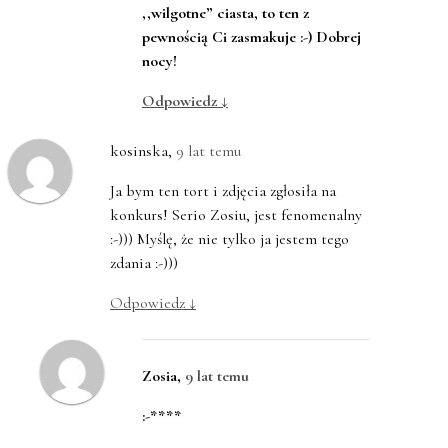
,,wilgotne” ciasta, to ten z
pewnością Ci zasmakuje :-) Dobrej
nocy!
Odpowiedz
↓
kosinska
,
9 lat temu
Ja bym ten tort i zdjęcia zgłosiła na
konkurs! Serio Zosiu, jest fenomenalny
:-))) Myślę, że nie tylko ja jestem tego
zdania :-)))
Odpowiedz
↓
Zosia
,
9 lat temu
:-****