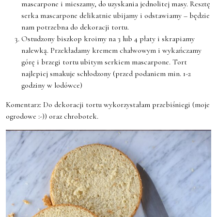
mascarpone i mieszamy, do uzyskania jednolitej masy. Resztę
serka mascarpone delikatnie ubijamy i odstawiamy – będzie
nam potrzebna do dekoracji tortu.
Ostudzony biszkop kroimy na 3 lub 4 płaty i skrapiamy
nalewką. Przekładamy kremem chałwowym i wykańczamy
górę i brzegi tortu ubitym serkiem mascarpone. Tort
najlepiej smakuje schłodzony (przed podaniem min. 1-2
godziny w lodówce)
Komentarz: Do dekoracji tortu wykorzystałam przebiśniegi (moje
ogrodowe :-)) oraz chrobotek.