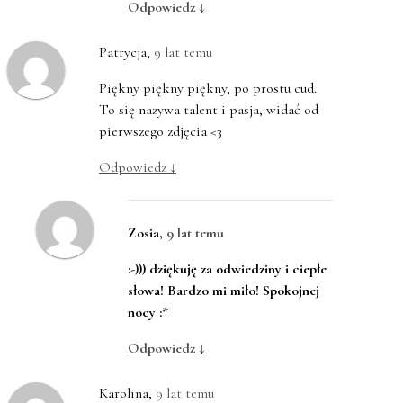
Odpowiedz
↓
Patrycja
,
9 lat temu
Piękny piękny piękny, po prostu cud.
To się nazywa talent i pasja, widać od
pierwszego zdjęcia <3
Odpowiedz
↓
Zosia
,
9 lat temu
:-))) dziękuję za odwiedziny i ciepłe
słowa! Bardzo mi miło! Spokojnej
nocy :*
Odpowiedz
↓
Karolina
,
9 lat temu