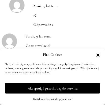
Zosia
,
9 lat temu
:-)
Odpowiedz
↓
Sarah
,
9 lat temu
Co za rewelacja!
Pliki Cookies
Zapisuję w zeszycie przepisów do
spróbowania :D
Na tej stronie używamy plików cookies, w których mogą być zapisywane Twoje dane
osobowe, w celu gromadzenia danych analitycznych i marketingowych. Więcej informacji
Odpowiedz
↓
na ten temat znajdziesz w polityce cookies.
Zosia
,
9 lat temu
Akceptuję i przechodzę do serwisu
Bardzo się cieszę :-) Uściski!
Polityka cookies
Polityka prywatności