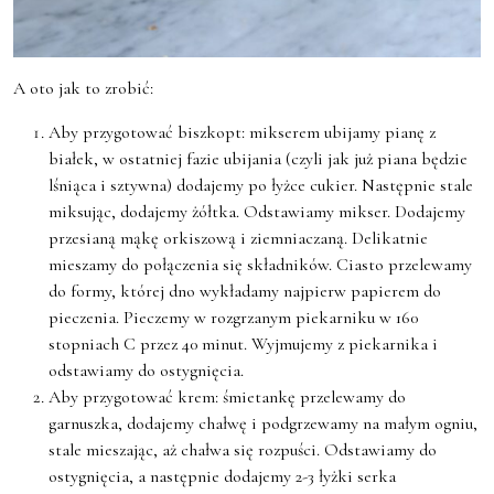
A oto jak to zrobić:
Aby przygotować biszkopt: mikserem ubijamy pianę z
białek, w ostatniej fazie ubijania (czyli jak już piana będzie
lśniąca i sztywna) dodajemy po łyżce cukier. Następnie stale
miksując, dodajemy żółtka. Odstawiamy mikser. Dodajemy
przesianą mąkę orkiszową i ziemniaczaną. Delikatnie
mieszamy do połączenia się składników. Ciasto przelewamy
do formy, której dno wykładamy najpierw papierem do
pieczenia. Pieczemy w rozgrzanym piekarniku w 160
stopniach C przez 40 minut. Wyjmujemy z piekarnika i
odstawiamy do ostygnięcia.
Aby przygotować krem: śmietankę przelewamy do
garnuszka, dodajemy chałwę i podgrzewamy na małym ogniu,
stale mieszając, aż chałwa się rozpuści. Odstawiamy do
ostygnięcia, a następnie dodajemy 2-3 łyżki serka