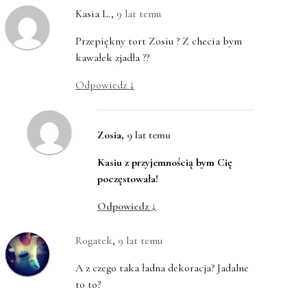
Kasia L.
,
9 lat temu
Przepiękny tort Zosiu ? Z checia bym
kawałek zjadła ??
Odpowiedz
↓
Zosia
,
9 lat temu
Kasiu z przyjemnością bym Cię
poczęstowała!
Odpowiedz
↓
Rogatek
,
9 lat temu
A z czego taka ładna dekoracja? Jadalne
to to?