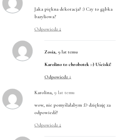
Jaka piękna dekoracja! :) Czy to gąbka
bazyliowa?
Odpowiedz
↓
Zosia
,
9 lat temu
Karolino to chrobotek :-) Uściski!
Odpowiedz
↓
Karolina
,
9 lat temu
wow, nie pomyślałabym :D dziękuję za
odpowiedź!
Odpowiedz
↓