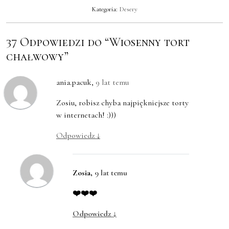
Kategoria:
Desery
37 Odpowiedzi do “Wiosenny tort
chałwowy”
ania.pacuk
,
9 lat temu
Zosiu, robisz chyba najpiękniejsze torty
w internetach! :)))
Odpowiedz
↓
Zosia
,
9 lat temu
❤️❤️❤️
Odpowiedz
↓