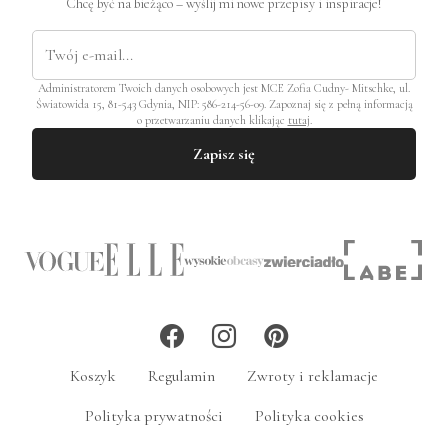
Chcę być na bieżąco – wyślij mi nowe przepisy i inspiracje!
Administratorem Twoich danych osobowych jest MCE Zofia Cudny- Mitschke, ul.
Światowida 15, 81-543 Gdynia, NIP: 586-214-56-09. Zapoznaj się z pełną informacją
o przetwarzaniu danych klikając
tutaj
.
Zapisz się
Koszyk
Regulamin
Zwroty i reklamacje
Polityka prywatności
Polityka cookies