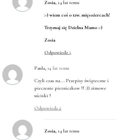
Zosia
,
14 lat temu
:-) wiem coś o tzw. mięsożercach!
Trzymaj się Dzielna Mamo :-)
Zosia
Odpowiedz
↓
Paula
,
14 lat temu
Czyli czas na…. Przepisy świąteczne i
pieczenie pierniczkow !! :)) zimowe
uściski !
Odpowiedz
↓
Zosia
,
14 lat temu