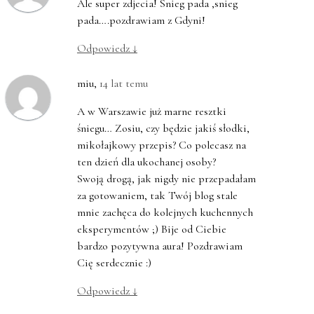
Ale super zdjecia! Snieg pada ,snieg
pada….pozdrawiam z Gdyni!
Odpowiedz
↓
miu
,
14 lat temu
A w Warszawie już marne resztki
śniegu… Zosiu, czy będzie jakiś słodki,
mikołajkowy przepis? Co polecasz na
ten dzień dla ukochanej osoby?
Swoją drogą, jak nigdy nie przepadałam
za gotowaniem, tak Twój blog stale
mnie zachęca do kolejnych kuchennych
eksperymentów ;) Bije od Ciebie
bardzo pozytywna aura! Pozdrawiam
Cię serdecznie :)
Odpowiedz
↓