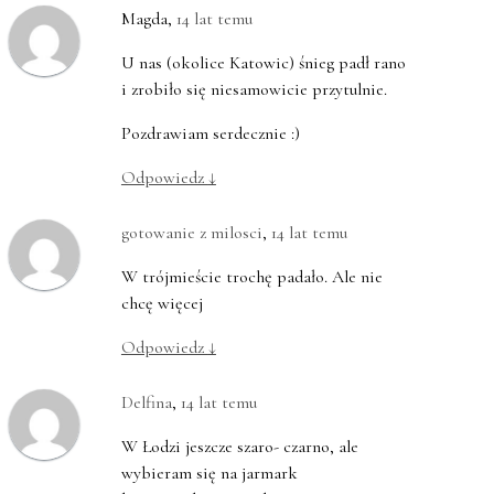
Magda
,
14 lat temu
U nas (okolice Katowic) śnieg padł rano
i zrobiło się niesamowicie przytulnie.
Pozdrawiam serdecznie :)
Odpowiedz
↓
gotowanie z milosci
,
14 lat temu
W trójmieście trochę padało. Ale nie
chcę więcej
Odpowiedz
↓
Delfina
,
14 lat temu
W Łodzi jeszcze szaro- czarno, ale
wybieram się na jarmark