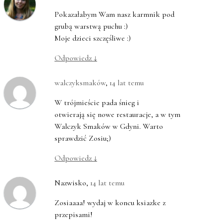
Pokazałabym Wam nasz karmnik pod
grubą warstwą puchu :)
Moje dzieci szczęśliwe :)
Odpowiedz
↓
walczyksmaków
,
14 lat temu
W trójmieście pada śnieg i
otwierają się nowe restauracje, a w tym
Walczyk Smaków w Gdyni. Warto
sprawdzić Zosiu;)
Odpowiedz
↓
Nazwisko
,
14 lat temu
Zosiaaaa! wydaj w koncu ksiazke z
przepisami!