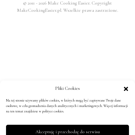
© 2011 - 2026 Make Cooking Easier. Copyright
MakeCookingEasier.pl. Wszelkie prawa zastrzeżone.
Pliki Cookies
Na tej stronie używamy plików cookies, w których mogą być zapisywane Twoje dane
osobowe, w celu gromadzenia danych analitycznych i marketingowych. Więcej informacji
na ten temat znajdziesz w polityce cookies.
Akceptuję i przechodzę do serwisu