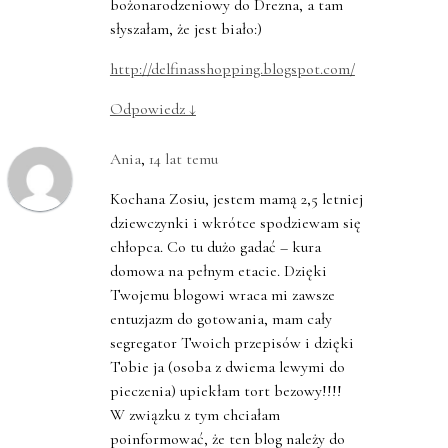
bożonarodzeniowy do Drezna, a tam
słyszałam, że jest biało:)
http://delfinasshopping.blogspot.com/
Odpowiedz
↓
Ania
,
14 lat temu
Kochana Zosiu, jestem mamą 2,5 letniej
dziewczynki i wkrótce spodziewam się
chłopca. Co tu dużo gadać – kura
domowa na pełnym etacie. Dzięki
Twojemu blogowi wraca mi zawsze
entuzjazm do gotowania, mam cały
segregator Twoich przepisów i dzięki
Tobie ja (osoba z dwiema lewymi do
pieczenia) upiekłam tort bezowy!!!!
W związku z tym chciałam
poinformować, że ten blog należy do