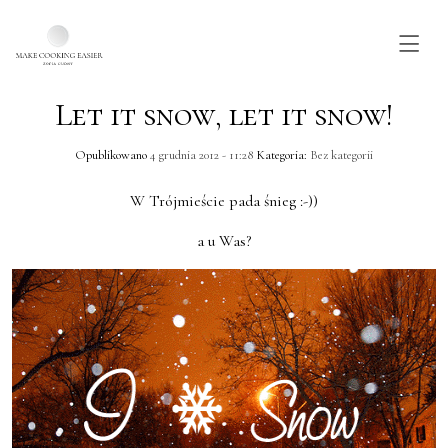
Let it snow, let it snow!
Skip to main content
Opublikowano
4 grudnia 2012 - 11:28
Kategoria:
Bez kategorii
W Trójmieście pada śnieg :-))
a u Was?