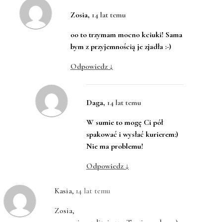
Zosia
,
14 lat temu
oo to trzymam mocno kciuki! Sama
bym z przyjemnością je zjadła :-)
Odpowiedz
↓
Daga
,
14 lat temu
W sumie to mogę Ci pół
spakować i wysłać kurierem:)
Nie ma problemu!
Odpowiedz
↓
Kasia
,
14 lat temu
Zosia,