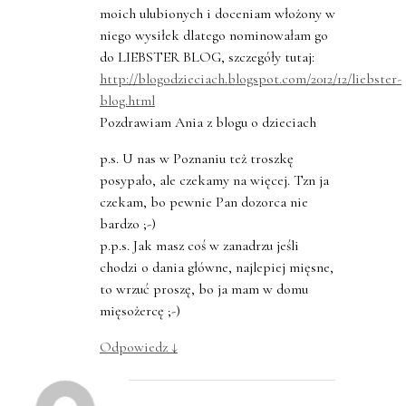
moich ulubionych i doceniam włożony w
niego wysiłek dlatego nominowałam go
do LIEBSTER BLOG, szczegóły tutaj:
http://blogodzieciach.blogspot.com/2012/12/liebster-
blog.html
Pozdrawiam Ania z blogu o dzieciach
p.s. U nas w Poznaniu też troszkę
posypało, ale czekamy na więcej. Tzn ja
czekam, bo pewnie Pan dozorca nie
bardzo ;-)
p.p.s. Jak masz coś w zanadrzu jeśli
chodzi o dania główne, najlepiej mięsne,
to wrzuć proszę, bo ja mam w domu
mięsożercę ;-)
Odpowiedz
↓