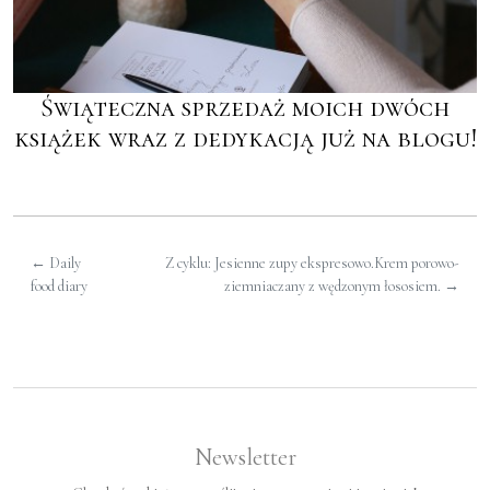
Świąteczna sprzedaż moich dwóch
książek wraz z dedykacją już na blogu!
←
Daily
Z cyklu: Jesienne zupy ekspresowo.Krem porowo-
food diary
ziemniaczany z wędzonym łososiem.
→
Newsletter