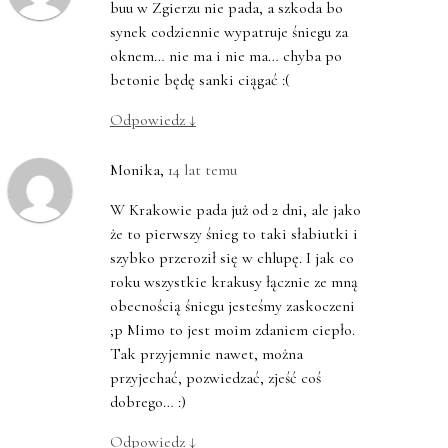
buu w Zgierzu nie pada, a szkoda bo
synek codziennie wypatruje śniegu za
oknem… nie ma i nie ma… chyba po
betonie będę sanki ciągać :(
Odpowiedz
↓
Monika
,
14 lat temu
W Krakowie pada już od 2 dni, ale jako
że to pierwszy śnieg to taki słabiutki i
szybko przeroził się w chlupę. I jak co
roku wszystkie krakusy łącznie ze mną
obecnością śniegu jesteśmy zaskoczeni
;p Mimo to jest moim zdaniem ciepło.
Tak przyjemnie nawet, można
przyjechać, pozwiedzać, zjeść coś
dobrego… :)
Odpowiedz
↓