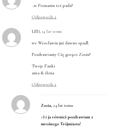
..w Poznaniu też pada!
Odpowiedz
↓
LED
,
14 lat temu
we Wrocławiu już dawno spadł.
Pozdrawiamy Cię gorąco Zosiu!
Twoje Fanki
ania & ilona
Odpowiedz
↓
Zosia
,
14 lat temu
:-) i ja również pozdrawiam z
mroźnego Trójmiasta!