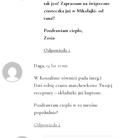
tak jest! Zapraszam na świąteczne
ciasteczka już w Mikołajki- od
rana!!
Pozdrawiam ciepło,
Zosia
Odpowiedz
↓
Daga
,
14 lat temu
W Koszalinie również pada śnieg:)
Dziś robię ciasto marchewkowe Twojej
receptury – składniki już kupione.
Pozdrawiam ciepło w to mroźne
popołudnie!
Odpowiedz
↓