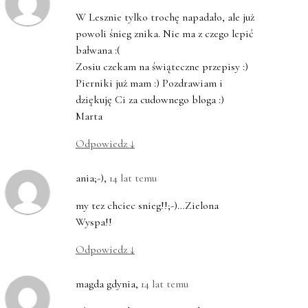
W Lesznie tylko trochę napadało, ale już
powoli śnieg znika. Nie ma z czego lepić
bałwana :(
Zosiu czekam na świąteczne przepisy :)
Pierniki już mam :) Pozdrawiam i
dziękuję Ci za cudownego bloga :)
Marta
Odpowiedz
↓
ania;-)
,
14 lat temu
my tez chciec snieg!!;-)…Zielona
Wyspa!!
Odpowiedz
↓
magda gdynia
,
14 lat temu