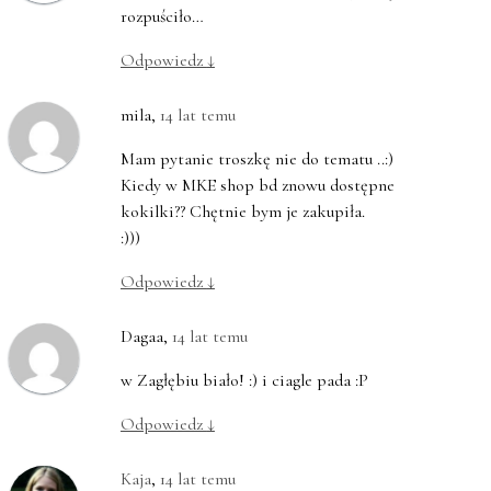
rozpuściło…
Odpowiedz
↓
mila
,
14 lat temu
Mam pytanie troszkę nie do tematu ..:)
Kiedy w MKE shop bd znowu dostępne
kokilki?? Chętnie bym je zakupiła.
:)))
Odpowiedz
↓
Dagaa
,
14 lat temu
w Zagłębiu biało! :) i ciagle pada :P
Odpowiedz
↓
Kaja
,
14 lat temu