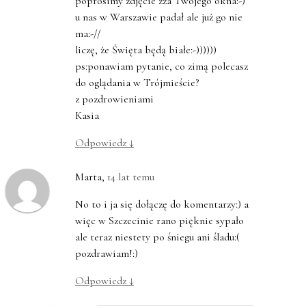
poprosimy zdjęcie zza Twojego okna:-)
u nas w Warszawie padał ale już go nie
ma:-//
liczę, że Święta będą białe:-))))))
ps:ponawiam pytanie, co zimą polecasz
do oglądania w Trójmieście?
z pozdrowieniami
Kasia
Odpowiedz
↓
Marta
,
14 lat temu
No to i ja się dołączę do komentarzy:) a
więc w Szczecinie rano pięknie sypało
ale teraz niestety po śniegu ani śladu:(
pozdrawiam!:)
Odpowiedz
↓