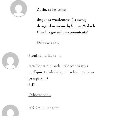
Zosia
,
14 lat temu
dzięki za wiadomość :) a swoją
drogą, dawno nie byłam na Wałach
Chrobrego- miłe wspomnienia!
Odpowiedz
↓
Monika
,
14 lat temu
A w Łodzi nie pada . Ale jest szaro i
niefajnie Pozdrawiam i czekam na nowe
przepisy . ;)
MK.
Odpowiedz
↓
ANNA
,
14 lat temu