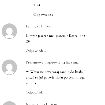
Zosia
Odpowiedz
↓
kalina
,
14 lat temu
U mnie jeszcze nie- jestem z Koszalina :
((((
Odpowiedz
↓
Prezentowe pogotowie
,
14 lat temu
W Warszawie wczoraj rano było biało :)
a dziś to już prawie śladu po tym śniegu
nie ma…
Odpowiedz
↓
Natashke
,
14 lat temu