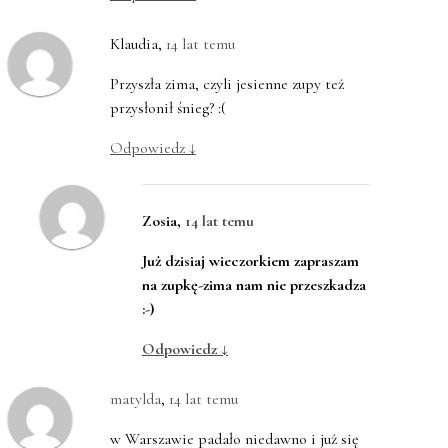
Klaudia
,
14 lat temu
Przyszła zima, czyli jesienne zupy też
przysłonił śnieg? :(
Odpowiedz
↓
Zosia
,
14 lat temu
Już dzisiaj wieczorkiem zapraszam
na zupkę-zima nam nie przeszkadza
:-)
Odpowiedz
↓
matylda
,
14 lat temu
w Warszawie padało niedawno i już się