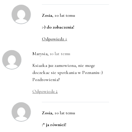
Zosia
,
10 lat temu
:-) do zobaczenia!
Odpowiedz
↓
Marysia
,
10 lat temu
Ksiazka juz zamowiona, nie moge
doczekac sie spotkania w Poznaniu :)
Pozdrowienia!
Odpowiedz
↓
Zosia
,
10 lat temu
:* ja również!