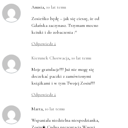
Anusia
,
10 lat temu
Zosieńko będę – jak się cieszę, że od
Gdańska zaczynasz. Trzymam mocno
kciuki i do zobaczenia :*
Odpowiedz
↓
Kierunek Chorwacja
,
10 lat temu
Moje gratulacje!!! Już nie mogę się
doczekać paczki z zamówionymi
książkami i w tym Twojej Zosiu!!!
Odpowiedz
↓
Marta
,
10 lat temu
Wspaniała niedzielna niespodzianka,
Zosiu☀️ Cudna prezentacja Waszej