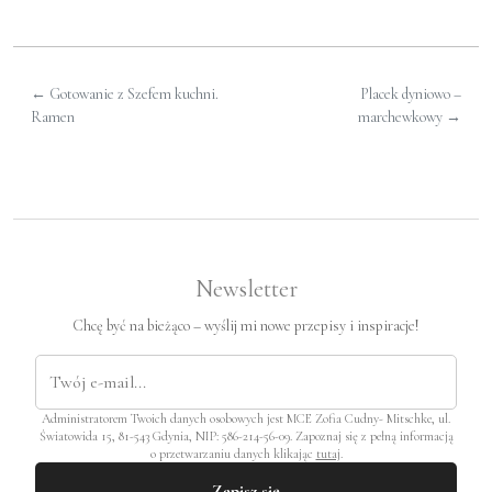
←
Gotowanie z Szefem kuchni.
Placek dyniowo –
Ramen
marchewkowy
→
Newsletter
Chcę być na bieżąco – wyślij mi nowe przepisy i inspiracje!
Administratorem Twoich danych osobowych jest MCE Zofia Cudny- Mitschke, ul.
Światowida 15, 81-543 Gdynia, NIP: 586-214-56-09. Zapoznaj się z pełną informacją
o przetwarzaniu danych klikając
tutaj
.
Zapisz się