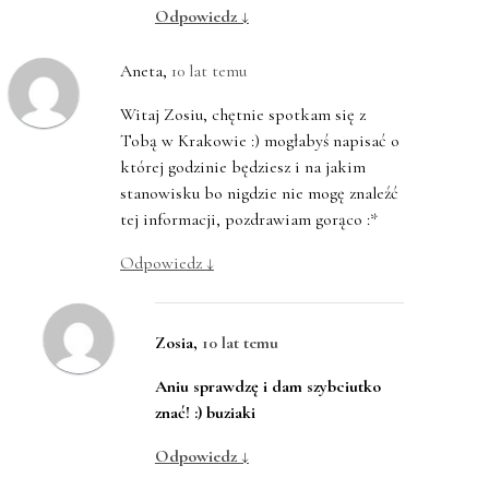
Odpowiedz
↓
Aneta
,
10 lat temu
Witaj Zosiu, chętnie spotkam się z
Tobą w Krakowie :) mogłabyś napisać o
której godzinie będziesz i na jakim
stanowisku bo nigdzie nie mogę znaleźć
tej informacji, pozdrawiam gorąco :*
Odpowiedz
↓
Zosia
,
10 lat temu
Aniu sprawdzę i dam szybciutko
znać! :) buziaki
Odpowiedz
↓