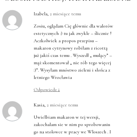
Izabela
,
2 miesiące temu
Zosiu, oglądam Cię głównie dla walorów
estetycznych :) tu jak zwykle – ślicznie !
Aczkolwiek a propos przepisu –
makaron cytrynowy robiłam z ricottą
już jakiś czas temu . Wyszedł „ mulący” –
mąż skomentował „ nie rób tego więcej
:)”. Wysyłam mnóstwo zieleni i słońca z
letniego Wrocławia
Odpowiedz
↓
Kasia
,
2 miesiące temu
Uwielbiam makaron w tej wersji,
zakochalam sie w nim po sprobowaniu
go na stolowce w pracy we Wloszech . I