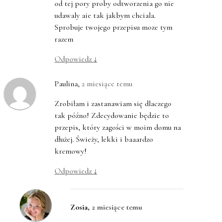
od tej pory proby odtworzenia go nie
udawaly aie tak jakbym chciala.
Sprobuje twojego przepisu moze tym
razem
Odpowiedz
↓
Paulina
,
2 miesiące temu
Zrobiłam i zastanawiam się dlaczego
tak późno! Zdecydowanie będzie to
przepis, który zagości w moim domu na
dłużej. Świeży, lekki i baaardzo
kremowy!
Odpowiedz
↓
Zosia
,
2 miesiące temu