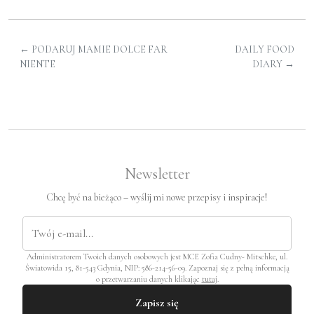
←
PODARUJ MAMIE DOLCE FAR
DAILY FOOD
NIENTE
DIARY
→
Newsletter
Chcę być na bieżąco – wyślij mi nowe przepisy i inspiracje!
Administratorem Twoich danych osobowych jest MCE Zofia Cudny- Mitschke, ul.
Światowida 15, 81-543 Gdynia, NIP: 586-214-56-09. Zapoznaj się z pełną informacją
o przetwarzaniu danych klikając
tutaj
.
Zapisz się