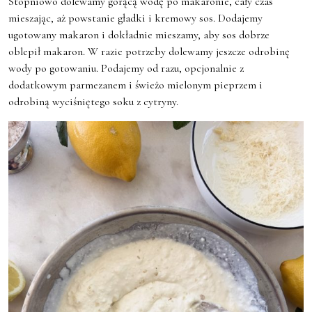
Stopniowo dolewamy gorącą wodę po makaronie, cały czas
mieszając, aż powstanie gładki i kremowy sos. Dodajemy
ugotowany makaron i dokładnie mieszamy, aby sos dobrze
oblepił makaron. W razie potrzeby dolewamy jeszcze odrobinę
wody po gotowaniu. Podajemy od razu, opcjonalnie z
dodatkowym parmezanem i świeżo mielonym pieprzem i
odrobiną wyciśniętego soku z cytryny.