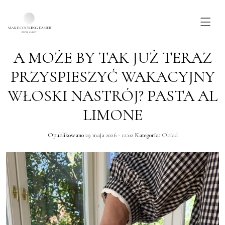
A MOŻE BY TAK JUŻ TERAZ
Skip to main content
PRZYSPIESZYĆ WAKACYJNY
WŁOSKI NASTRÓJ? PASTA AL
LIMONE
Opublikowano
29 maja 2026 - 12:02
Kategoria:
Obiad