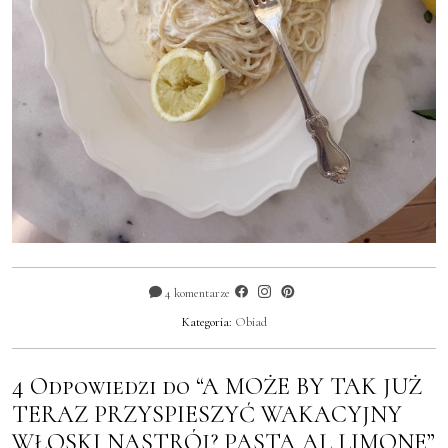
4 komentarze
Kategoria:
Obiad
4 Odpowiedzi do “A MOŻE BY TAK JUŻ
TERAZ PRZYSPIESZYĆ WAKACYJNY
WŁOSKI NASTRÓJ? PASTA AL LIMONE”