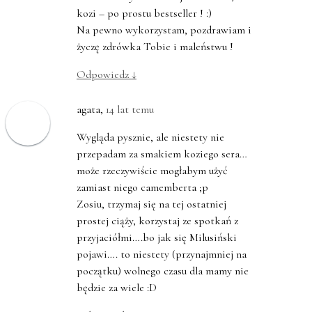
kozi – po prostu bestseller ! :)
Na pewno wykorzystam, pozdrawiam i
życzę zdrówka Tobie i maleństwu !
Odpowiedz
↓
agata
,
14 lat temu
Wygląda pysznie, ale niestety nie
przepadam za smakiem koziego sera…
może rzeczywiście mogłabym użyć
zamiast niego camemberta ;p
Zosiu, trzymaj się na tej ostatniej
prostej ciąży, korzystaj ze spotkań z
przyjaciółmi….bo jak się Milusiński
pojawi…. to niestety (przynajmniej na
początku) wolnego czasu dla mamy nie
będzie za wiele :D