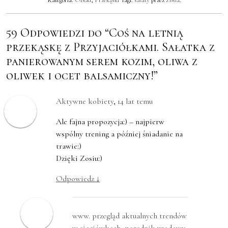
Kategoria:
Obiad
,
Przekąski
Tagi:
sałaty
przez
Zosia
.
59 Odpowiedzi do “Coś na letnią
przekąskę z Przyjaciółkami. Sałatka z
panierowanym serem kozim, oliwa z
oliwek i ocet balsamiczny!”
Aktywne kobiety
,
14 lat temu
Ale fajna propozycja:) – najpierw
wspólny trening a później śniadanie na
trawie:)
Dzięki Zosiu:)
Odpowiedz
↓
www. przegląd aktualnych trendów