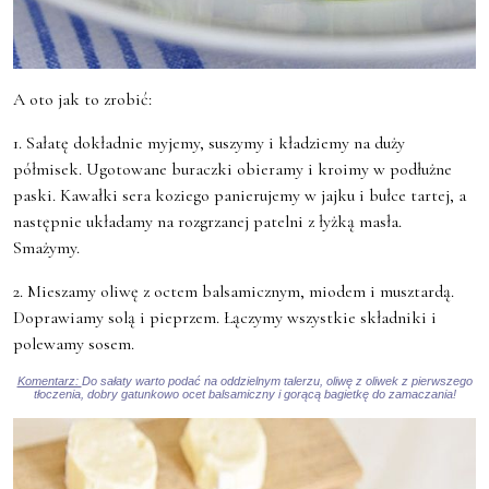
A oto jak to zrobić:
1. Sałatę dokładnie myjemy, suszymy i kładziemy na duży
półmisek. Ugotowane buraczki obieramy i kroimy w podłużne
paski. Kawałki sera koziego panierujemy w jajku i bułce tartej, a
następnie układamy na rozgrzanej patelni z łyżką masła.
Smażymy.
2. Mieszamy oliwę z octem balsamicznym, miodem i musztardą.
Doprawiamy solą i pieprzem. Łączymy wszystkie składniki i
polewamy sosem.
Komentarz:
Do sałaty warto podać na oddzielnym talerzu, oliwę z oliwek z pierwszego
tłoczenia, dobry gatunkowo ocet balsamiczny i gorącą bagietkę do zamaczania!