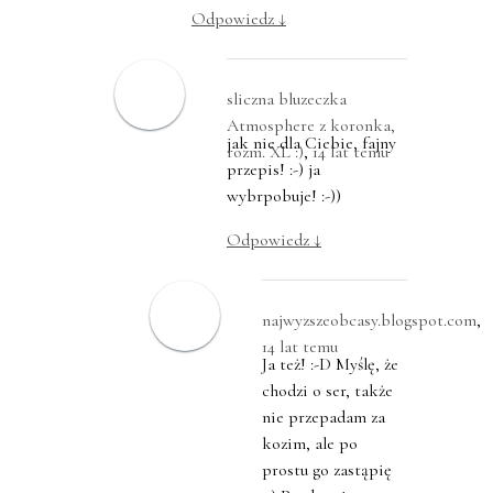
Odpowiedz
↓
sliczna bluzeczka
Atmosphere z koronka,
jak nie dla Ciebie, fajny
rozm. XL :)
,
14 lat temu
przepis! :-) ja
wybrpobuje! :-))
Odpowiedz
↓
najwyzszeobcasy.blogspot.com
,
14 lat temu
Ja też! :-D Myślę, że
chodzi o ser, także
nie przepadam za
kozim, ale po
prostu go zastąpię