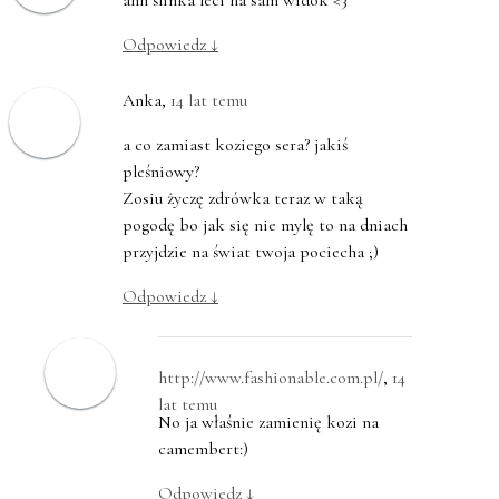
ahh ślinka leci na sam widok <3
Odpowiedz
↓
Anka
,
14 lat temu
a co zamiast koziego sera? jakiś
pleśniowy?
Zosiu życzę zdrówka teraz w taką
pogodę bo jak się nie mylę to na dniach
przyjdzie na świat twoja pociecha ;)
Odpowiedz
↓
http://www.fashionable.com.pl/
,
14
lat temu
No ja właśnie zamienię kozi na
camembert:)
Odpowiedz
↓