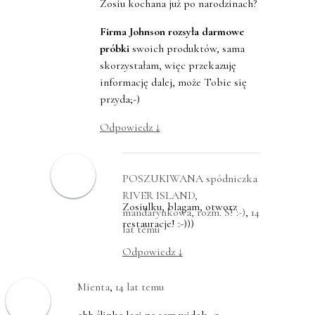
Zosiu kochana już po narodzinach?
Firma Johnson rozsyła darmowe
próbki
swoich produktów, sama
skorzystałam, więc przekazuję
informację dalej, może Tobie się
przyda;-)
Odpowiedz
↓
POSZUKIWANA spódniczka
RIVER ISLAND,
Zosiulku, blagam, otworz
mandarynkowa, rozm. S! :-)
,
14
restauracje! :-)))
lat temu
Odpowiedz
↓
Mienta
,
14 lat temu