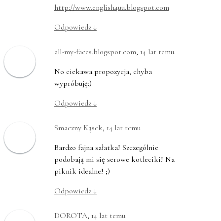
http://www.english4uu.blogspot.com
Odpowiedz
↓
all-my-faces.blogspot.com
,
14 lat temu
No ciekawa propozycja, chyba
wypróbuję:)
Odpowiedz
↓
Smaczny Kąsek
,
14 lat temu
Bardzo fajna sałatka! Szczególnie
podobają mi się serowe kotleciki! Na
piknik idealne! ;)
Odpowiedz
↓
DOROTA
,
14 lat temu