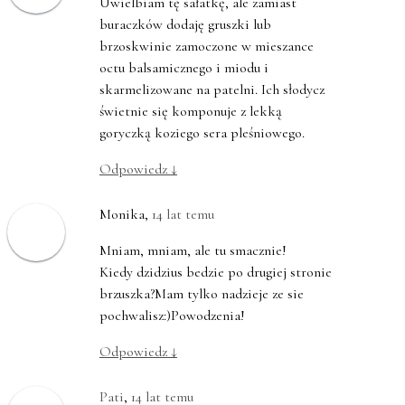
Uwielbiam tę sałatkę, ale zamiast
buraczków dodaję gruszki lub
brzoskwinie zamoczone w mieszance
octu balsamicznego i miodu i
skarmelizowane na patelni. Ich słodycz
świetnie się komponuje z lekką
goryczką koziego sera pleśniowego.
Odpowiedz
↓
Monika
,
14 lat temu
Mniam, mniam, ale tu smacznie!
Kiedy dzidzius bedzie po drugiej stronie
brzuszka?Mam tylko nadzieje ze sie
pochwalisz:)Powodzenia!
Odpowiedz
↓
Pati
,
14 lat temu