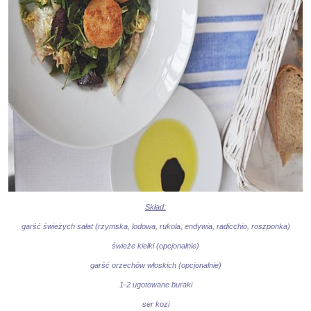
Skład:
garść świeżych sałat (rzymska, lodowa, rukola, endywia, radicchio, roszponka)
świeże kiełki (opcjonalnie)
garść orzechów włoskich (opcjonalnie)
1-2 ugotowane buraki
ser kozi