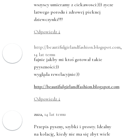
wszyscy umieramy z ciekawosci:))) zycze
latwego porodu i zdrowej pieknej
dziewczynki!!!
Odpowiedz
↓
http://beautifulgirlandfashion.blogspot.com
,
14 lat temu
fajnie jakby mi ktoś gotował takie
pyyszności:))
wygląda rewelacyjnie:))
http://beautifulgirlandfashion.blogspot.com
Odpowiedz
↓
zuza
,
14 lat temu
Przepis pyszny, szybki i prosty. Idealny
na kolację, kiedy nie ma się zbyt wiele