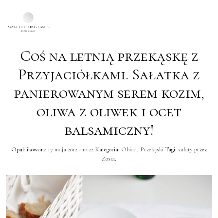
Coś na letnią przekąskę z
Skip to main content
Przyjaciółkami. Sałatka z
panierowanym serem kozim,
oliwa z oliwek i ocet
balsamiczny!
Opublikowano
17 maja 2012 - 10:22
Kategoria:
Obiad
,
Przekąski
Tagi:
sałaty
przez
Zosia
.