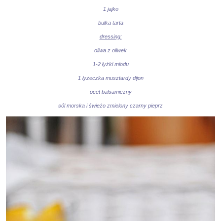
1 jajko
bułka tarta
dressing:
oliwa z oliwek
1-2 łyżki miodu
1 łyżeczka musztardy dijon
ocet balsamiczny
sól morska i świeżo zmielony czarny pieprz