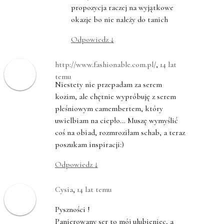
propozycja raczej na wyjątkowe
okazje bo nie należy do tanich
Odpowiedz
↓
http://www.fashionable.com.pl/
,
14 lat
temu
Niestety nie przepadam za serem
kozim, ale chętnie wypróbuję z serem
pleśniowym camembertem, który
uwielbiam na ciepło… Muszę wymyślić
coś na obiad, rozmroziłam schab, a teraz
poszukam inspiracji:)
Odpowiedz
↓
Cysia
,
14 lat temu
Pyszności !
Panierowany ser to mój ulubieniec, a