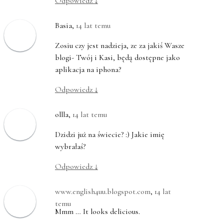
Odpowiedz
↓
Basia
,
14 lat temu
Zosiu czy jest nadzieja, ze za jakiś Wasze
blogi- Twój i Kasi, będą dostępne jako
aplikacja na iphona?
Odpowiedz
↓
ollla
,
14 lat temu
Dzidzi już na świecie? :) Jakie imię
wybrałaś?
Odpowiedz
↓
www.english4uu.blogspot.com
,
14 lat
temu
Mmm … It looks delicious.