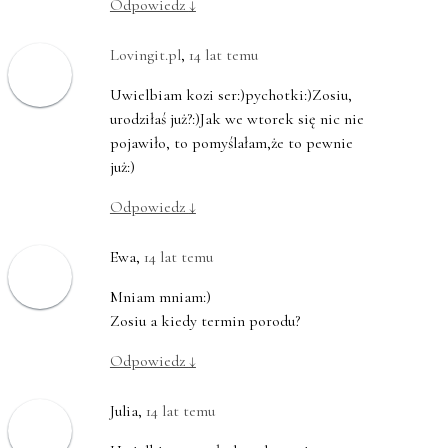
Odpowiedz
↓
Lovingit.pl
,
14 lat temu
Uwielbiam kozi ser:)pychotki:)Zosiu,
urodziłaś już?:)Jak we wtorek się nic nie
pojawiło, to pomyślałam,że to pewnie
już:)
Odpowiedz
↓
Ewa
,
14 lat temu
Mniam mniam:)
Zosiu a kiedy termin porodu?
Odpowiedz
↓
Julia
,
14 lat temu