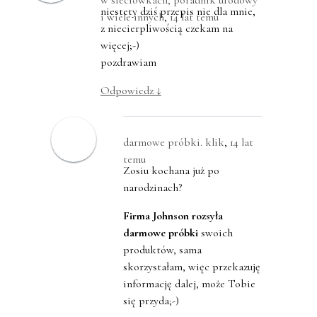
w sieciówkach, poradnik urodowy
niestety dziś przepis nie dla mnie,
i wiele innych
,
14 lat temu
z niecierpliwością czekam na
więcej;-)
pozdrawiam
Odpowiedz
↓
darmowe próbki. klik
,
14 lat
temu
Zosiu kochana już po
narodzinach?
Firma Johnson rozsyła
darmowe próbki
swoich
produktów, sama
skorzystałam, więc przekazuję
informację dalej, może Tobie
się przyda;-)