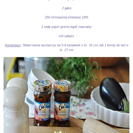
2 jajka
250 ml kwaśnej śmietany 18%
1 mały jogurt grecki bądź naturalny
sól i pieprz
Komentarz
: Skład ciasta wystarczy na 5-6 tartaletek o śr. 10 cm, lub 1 formy do tart o
śr. 27 cm