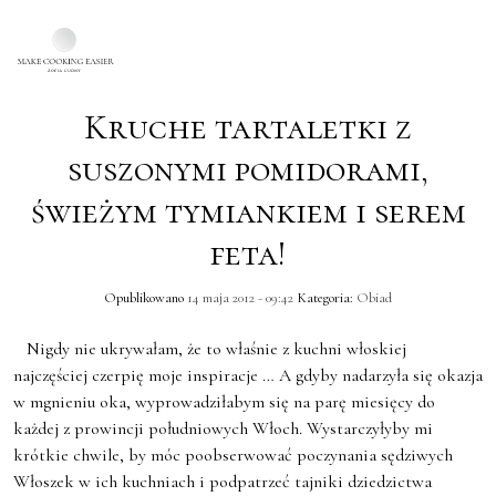
Kruche tartaletki z
Skip to main content
suszonymi pomidorami,
świeżym tymiankiem i serem
feta!
Opublikowano
14 maja 2012 - 09:42
Kategoria:
Obiad
Nigdy nie ukrywałam, że to właśnie z kuchni włoskiej
najczęściej czerpię moje inspiracje … A gdyby nadarzyła się okazja
w mgnieniu oka, wyprowadziłabym się na parę miesięcy do
każdej z prowincji południowych Włoch. Wystarczyłyby mi
krótkie chwile, by móc poobserwować poczynania sędziwych
Włoszek w ich kuchniach i podpatrzeć tajniki dziedzictwa