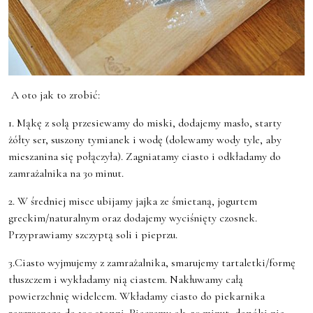
A oto jak to zrobić:
1. Mąkę z solą przesiewamy do miski, dodajemy masło, starty
żółty ser, suszony tymianek i wodę (dolewamy wody tyle, aby
mieszanina się połączyła). Zagniatamy ciasto i odkładamy do
zamrażalnika na 30 minut.
2. W średniej misce ubijamy jajka ze śmietaną, jogurtem
greckim/naturalnym oraz dodajemy wyciśnięty czosnek.
Przyprawiamy szczyptą soli i pieprzu.
3.Ciasto wyjmujemy z zamrażalnika, smarujemy tartaletki/formę
tłuszczem i wykładamy nią ciastem. Nakłuwamy całą
powierzchnię widelcem. Wkładamy ciasto do piekarnika
rozgrzanego do 190 stopni. Pieczemy ok. 20 minut, dopóki nie