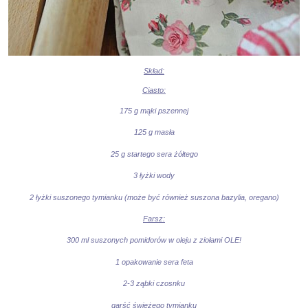
Skład:
Ciasto:
175 g mąki pszennej
125 g masła
25 g startego sera żółtego
3 łyżki wody
2 łyżki suszonego tymianku (może być również suszona bazylia, oregano)
Farsz:
300 ml suszonych pomidorów w oleju z ziołami OLE!
1 opakowanie sera feta
2-3 ząbki czosnku
garść świeżego tymianku