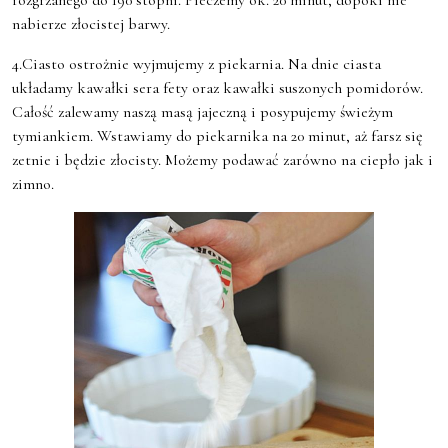
nabierze złocistej barwy.
4.Ciasto ostrożnie wyjmujemy z piekarnia. Na dnie ciasta
układamy kawałki sera fety oraz kawałki suszonych pomidorów.
Całość zalewamy naszą masą jajeczną i posypujemy świeżym
tymiankiem. Wstawiamy do piekarnika na 20 minut, aż farsz się
zetnie i będzie złocisty. Możemy podawać zarówno na ciepło jak i
zimno.