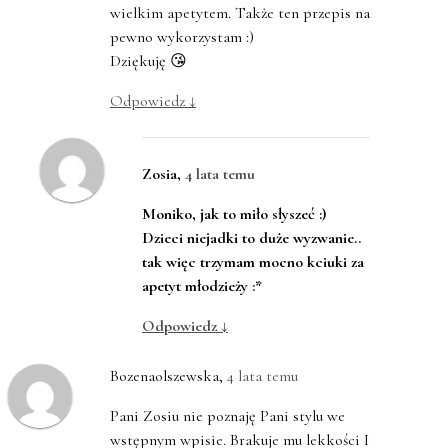
wielkim apetytem. Także ten przepis na
pewno wykorzystam :)
Dziękuję 😘
Odpowiedz
↓
Zosia
,
4 lata temu
Moniko, jak to miło słyszeć :)
Dzieci niejadki to duże wyzwanie..
tak więc trzymam mocno kciuki za
apetyt młodzieży :*
Odpowiedz
↓
Bozenaolszewska
,
4 lata temu
Pani Zosiu nie poznaję Pani stylu we
wstępnym wpisie. Brakuje mu lekkości I