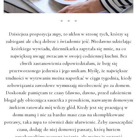
* * *
Dzisiejsza propozycja zupy, to ukłon w stronę tych, którzy są
zabiegani ale chcą dobrze i świadomie jeść. Niedawno udzielając
krótkiego wywiadu, dziennikarka zapytała się mnie, na co
największą uwagę zwracam w swojej codziennej kuchni. Bez
chwili zastanowienia odpowiedziałam, że boję się
przetworzonego jedzenia i jego unikam. Myślę, że największe
trudności w wytrwaniu można napotkać w ciągu tygodnia, kiedy
zobowiązania zawodowe wymuszają nieobecność po za domem.
Doskonale pamiętam te czasy (dawno, dawno, przed założeniem
bloga) gdy obiecująca saszetka z proszkiem, nazwanym domowym
żurkiem ratowała mój wilczy głód. Kiedy jest się pracującą w
domu mamą i nie za bardzo masz czas na skomplikowane
potrawy, taka zupa to również duże ułatwienie. Żeby zaoszczędzić
czasu, dodaję do niej domowej passaty, którą hurtem
zawekowaliśmy wczesną jesienią, ale można ją zastąpić