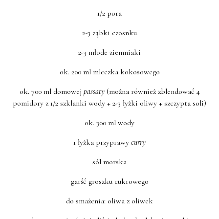
1/2 pora
2-3 ząbki czosnku
2-3 młode ziemniaki
ok. 200 ml mleczka kokosowego
ok. 700 ml domowej
passaty
(można również zblendować 4
pomidory z 1/2 szklanki wody + 2-3 łyżki oliwy + szczypta soli)
ok. 300 ml wody
1 łyżka przyprawy
curry
sól morska
garść groszku cukrowego
do smażenia: oliwa z oliwek