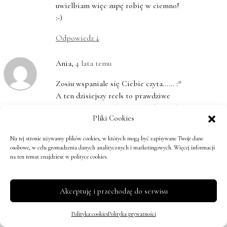
uwielbiam więc zupę robię w ciemno!
:-)
Odpowiedz
↓
Ania
,
4 lata temu
Zosiu wspaniale się Ciebie czyta…… :*
A ten dzisiejszy reels to prawdziwe
mistrzostwo – jakbym tam była z Tobą
Pliki Cookies
w Twoim cudnym domu :*
Na tej stronie używamy plików cookies, w których mogą być zapisywane Twoje dane
Odpowiedz
↓
osobowe, w celu gromadzenia danych analitycznych i marketingowych. Więcej informacji
na ten temat znajdziesz w polityce cookies.
Gaby
,
4 lata temu
Zosiu, si! SI!!! Nawet intuicyjnie wyszła
Akceptuję i przechodzę do serwisu
niezła – minestra di verdure! Zupa
jarzynowa po włosku – minestrone,
Polityka cookies
Polityka prywatności
można gotować przez cały rok,