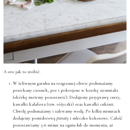
A oto jak to zrobić:
W żeliwnym garnku na rozgrzanej oliwie podsmażamy
posiekany czosnek, por i pokrojone w kostkę ziemniaki
(skórkę możemy pozostawić). Dodajemy przyprawę curry,
kawałki kalafiora (tzw. różyczki) oraz kawałki cukinii.
Chwilę podsmażamy i zalewamy wodą. Po kilku minutach
dodajemy pomidorową
passatę
i mleczko kokosowe. Całość
pozostawiamy 5-6 minut na ogniu lub do momentu, aż