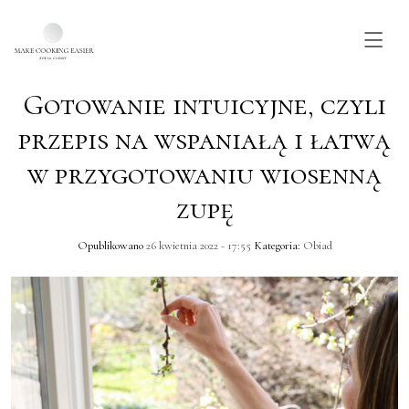
Gotowanie intuicyjne, czyli
Skip to main content
przepis na wspaniałą i łatwą
w przygotowaniu wiosenną
zupę
Opublikowano
26 kwietnia 2022 - 17:55
Kategoria:
Obiad