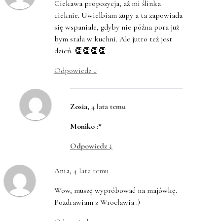
Ciekawa propozycja, aż mi ślinka
cieknie. Uwielbiam zupy a ta zapowiada
się wspaniale, gdyby nie późna pora już
bym stała w kuchni. Ale jutro też jest
dzień. 👏👏👏👏
Odpowiedz
↓
Zosia
,
4 lata temu
Moniko :*
Odpowiedz
↓
Ania
,
4 lata temu
Wow, muszę wypróbować na majówkę.
Pozdrawiam z Wrocławia :)