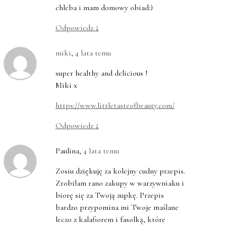
chleba i mam domowy obiad:)
Odpowiedz
↓
miki
,
4 lata temu
super healthy and delicious !
Miki x
https://www.littletasteofbeauty.com/
Odpowiedz
↓
Paulina
,
4 lata temu
Zosiu dziękuję za kolejny cudny przepis.
Zrobiłam rano zakupy w warzywniaku i
biorę się za Twoją zupkę. Przepis
bardzo przypomina mi Twoje maślane
leczo z kalafiorem i fasolką, które