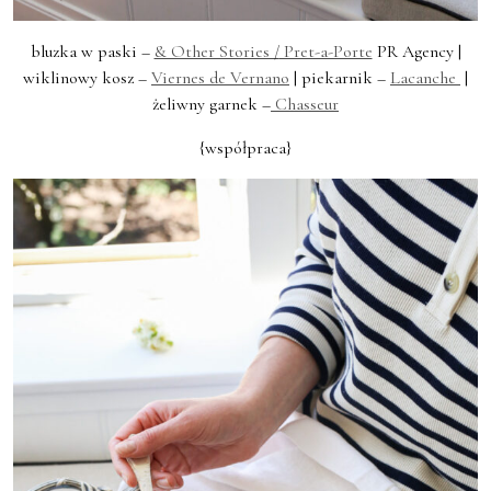
bluzka w paski –
& Other Stories /
Pret-a-Porte
PR Agency |
wiklinowy kosz –
Viernes de Vernano
| piekarnik –
Lacanche
|
żeliwny garnek –
Chasseur
{współpraca}