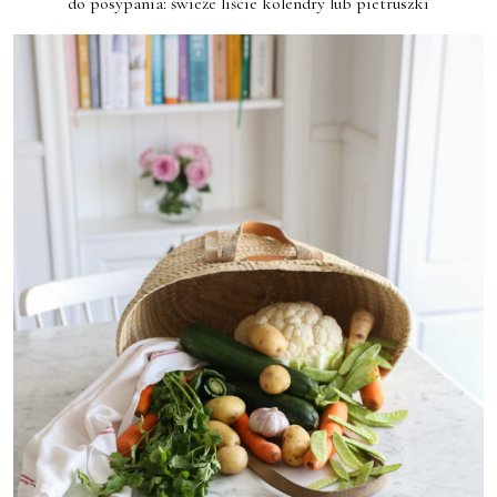
do posypania: świeże liście kolendry lub pietruszki