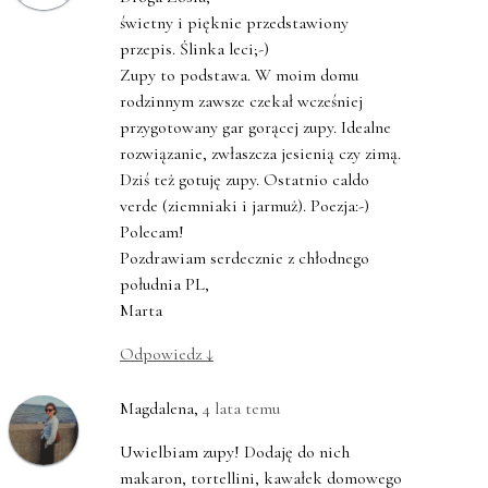
świetny i pięknie przedstawiony
przepis. Ślinka leci;-)
Zupy to podstawa. W moim domu
rodzinnym zawsze czekał wcześniej
przygotowany gar gorącej zupy. Idealne
rozwiązanie, zwłaszcza jesienią czy zimą.
Dziś też gotuję zupy. Ostatnio caldo
verde (ziemniaki i jarmuż). Poezja:-)
Polecam!
Pozdrawiam serdecznie z chłodnego
południa PL,
Marta
Odpowiedz
↓
Magdalena
,
4 lata temu
Uwielbiam zupy! Dodaję do nich
makaron, tortellini, kawałek domowego