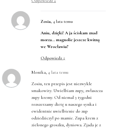
Odpowiedz
↓
Zosia
,
4 lata temu
Aniu, dzięki! A ja ściskam znad
morza… magnolie jeszcze kwitną
we Wrocławiu?
Odpowiedz
↓
Monika
,
4 lata temu
Zosiu, ten przepis jest niezwykle
smakowity. Uwielbiam zupy, zwłaszcza
zupy kremy. Od niemal 3 tygodni
rozszerzamy dietę u naszego synka i
ewidentnie uwielbienie do zup
odziedziczył po mamie. Zupa krem z
zielonego groszku, dyniowa. Zjada je z