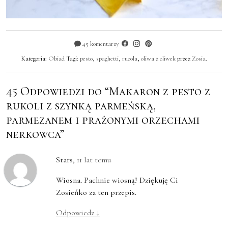
45 komentarzy
Kategoria:
Obiad
Tagi:
pesto
,
spaghetti
,
rucola
,
oliwa z oliwek
przez
Zosia
.
45 Odpowiedzi do “Makaron z pesto z
rukoli z szynką parmeńską,
parmezanem i prażonymi orzechami
nerkowca”
Stars
,
11 lat temu
Wiosna. Pachnie wiosną! Dziękuję Ci
Zosieńko za ten przepis.
Odpowiedz
↓