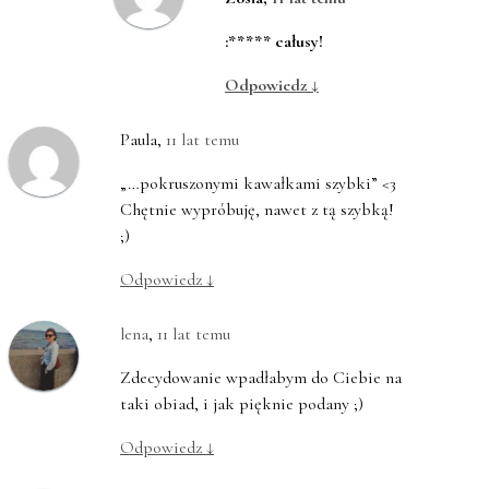
:***** całusy!
Odpowiedz
↓
Paula
,
11 lat temu
„…pokruszonymi kawałkami szybki” <3
Chętnie wypróbuję, nawet z tą szybką!
;)
Odpowiedz
↓
lena
,
11 lat temu
Zdecydowanie wpadłabym do Ciebie na
taki obiad, i jak pięknie podany ;)
Odpowiedz
↓