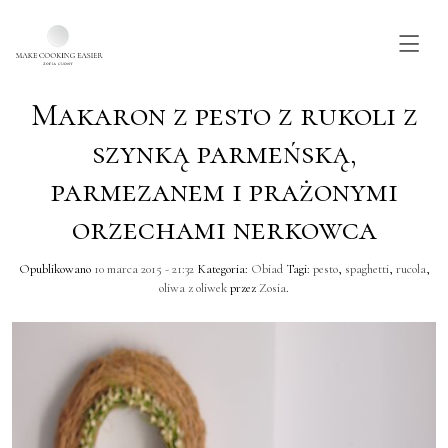
Makaron z pesto z rukoli z
Skip to main content
szynką parmeńską,
parmezanem i prażonymi
orzechami nerkowca
Opublikowano
10 marca 2015 - 21:32
Kategoria:
Obiad
Tagi:
pesto
,
spaghetti
,
rucola
,
oliwa z oliwek
przez
Zosia
.