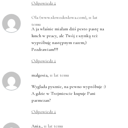
Odpowiedz
↓
Ola (www.slowodoslowa.com)
,
11 lat
temu
A ja właśnie miałam dziś pesto pastę na
lunch w pracy, ale Twój z szynką też
wypróbuję następnym razem;)
Pozdrawiam!!!
Odpowiedz
↓
malgosia
,
11 lat temu
Wyglada pysznie, na pewno wypróbuje :)
A gdzie w Trojmiescie kupuje Pani
parmezan?
Odpowiedz
↓
Ania.
,
11 lat temu