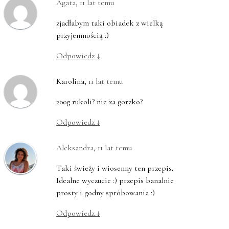
Agata
,
11 lat temu
zjadłabym taki obiadek z wielką
przyjemnością :)
Odpowiedz
↓
Karolina
,
11 lat temu
200g rukoli? nie za gorzko?
Odpowiedz
↓
Aleksandra
,
11 lat temu
Taki świeży i wiosenny ten przepis.
Idealne wyczucie :) przepis banalnie
prosty i godny spróbowania :)
Odpowiedz
↓