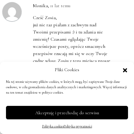
Monika
,
11 lat temu
Cześć Zosia,
już nie raz piałam z zachwytu nad
Twoimi przepisami :) i tu zdania nie
zmienię! Czasami oglądając Twoje
wcześniejsze posty, oprócz smacznych
przepisów rzucają mi się w oczy Twoje
cudne włosy. Zosiu z tego miejsca proszę
Cię -napisz co Ty z nimi robisz? czego
Pliki Cookies
używasz? i w ogole :).Wiem, że to blog o
gotowaniu a nie modzie i urodzie, ale
Na tej stronie używamy plików cookies, w których mogą być zapisywane Twoje dane
osobowe, w celu gromadzenia danych analitycznych i marketingowych. Więcej informacji
dobre jedzenie łączy się z pięknym
na ten temat znajdziesz w polityce cookies.
wyglądem :)pozdrawiam :)
Odpowiedz
↓
Akceptuję i przechodzę do serwisu
Sylwia
,
11 lat temu
Polityka cookies
Polityka prywatności