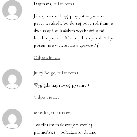
Dagmara
,
11 lat temu
Ja się bardzo boję przygotowywania
pesto z rukoli, bo do tej pory robiłam je
dwa razy i za każdym wychodziło mi
bardzo gorzkie. Macie jakiś sposób żeby
potem nie wykręcało z goryczy? ;)
Odpowiedz
↓
Juicy Beige
,
11 lat temu
Wygląda naprawdę pysznie:)
Odpowiedz
↓
monika
,
11 lat temu
uwielbiam makarony z szynką
parmeńską – połączenie idealne!