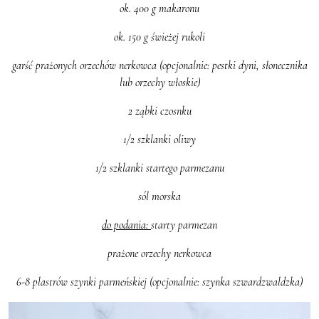
ok. 400 g makaronu
ok. 150 g świeżej rukoli
garść prażonych orzechów nerkowca (opcjonalnie: pestki dyni, słonecznika
lub orzechy włoskie)
2 ząbki czosnku
1/2 szklanki oliwy
1/2 szklanki startego parmezanu
sól morska
do podania:
starty parmezan
prażone orzechy nerkowca
6-8 plastrów szynki parmeńskiej (opcjonalnie: szynka szwardzwaldzka)