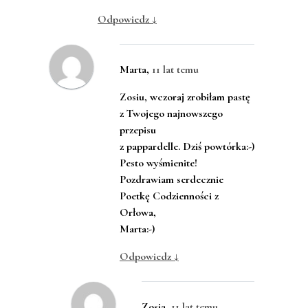
Odpowiedz
↓
Marta
,
11 lat temu
Zosiu, wczoraj zrobiłam pastę
z Twojego najnowszego
przepisu
z pappardelle. Dziś powtórka:-)
Pesto wyśmienite!
Pozdrawiam serdecznie
Poetkę Codzienności z
Orłowa,
Marta:-)
Odpowiedz
↓
Zosia
,
11 lat temu