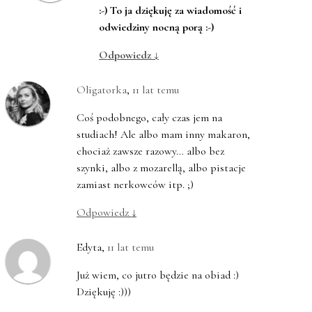
:-) To ja dziękuję za wiadomość i
odwiedziny nocną porą :-)
Odpowiedz
↓
Oligatorka
,
11 lat temu
Coś podobnego, cały czas jem na
studiach! Ale albo mam inny makaron,
chociaż zawsze razowy… albo bez
szynki, albo z mozarellą, albo pistacje
zamiast nerkowców itp. ;)
Odpowiedz
↓
Edyta
,
11 lat temu
Już wiem, co jutro będzie na obiad :)
Dziękuję :)))