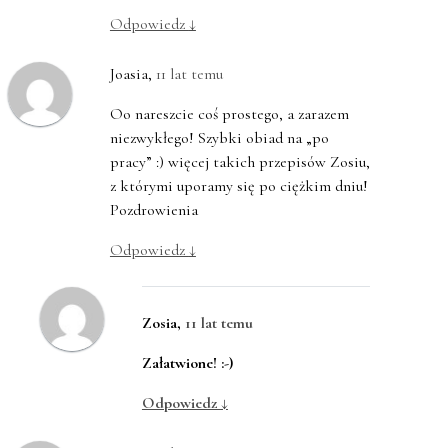
Odpowiedz
↓
Joasia
,
11 lat temu
Oo nareszcie coś prostego, a zarazem
niezwykłego! Szybki obiad na „po
pracy” :) więcej takich przepisów Zosiu,
z którymi uporamy się po ciężkim dniu!
Pozdrowienia
Odpowiedz
↓
Zosia
,
11 lat temu
Załatwione! :-)
Odpowiedz
↓