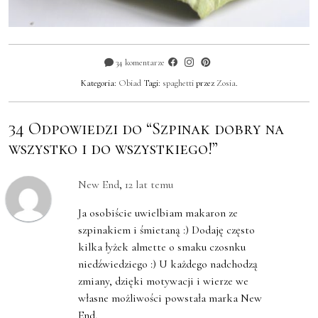
34 komentarze
Kategoria:
Obiad
Tagi:
spaghetti
przez
Zosia
.
34 Odpowiedzi do “Szpinak dobry na
wszystko i do wszystkiego!”
New End
,
12 lat temu
Ja osobiście uwielbiam makaron ze
szpinakiem i śmietaną :) Dodaję często
kilka łyżek almette o smaku czosnku
niedźwiedziego :) U każdego nadchodzą
zmiany, dzięki motywacji i wierze we
własne możliwości powstała marka New
End.