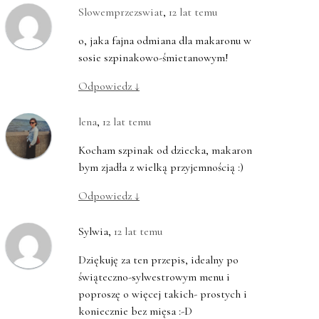
Slowemprzezswiat
,
12 lat temu
o, jaka fajna odmiana dla makaronu w
sosie szpinakowo-śmietanowym!
Odpowiedz
↓
lena
,
12 lat temu
Kocham szpinak od dziecka, makaron
bym zjadła z wielką przyjemnością :)
Odpowiedz
↓
Sylwia
,
12 lat temu
Dziękuję za ten przepis, idealny po
świąteczno-sylwestrowym menu i
poproszę o więcej takich- prostych i
koniecznie bez mięsa :-D