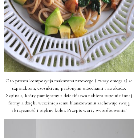
Oto prosta kompozycja makaronu razowego (kwasy omega 3) ze
szpinakiem, czosnkiem, prażonymi orzechami i awokado.
Szpinak, który pamiętamy z dzieciństwa nabiera zupełnie innej
formy a dzięki wcześniejszemu blanszowaniu zachowuje swoją
elstayczność i piękny kolor. Przepis warty wypróbowania!