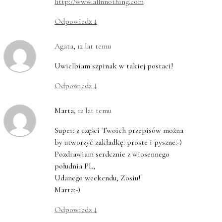
http://www.allnnothing.com
Odpowiedz
↓
Agata
,
12 lat temu
Uwielbiam szpinak w takiej postaci!
Odpowiedz
↓
Marta
,
12 lat temu
Super: z części Twoich przepisów można
by utworzyć zakładkę: proste i pyszne:-)
Pozdrawiam serdcznie z wiosennego
południa PL,
Udanego weekendu, Zosiu!
Marta:-)
Odpowiedz
↓