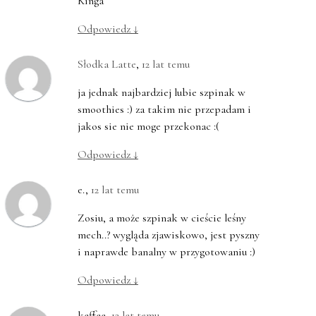
Kinga
Odpowiedz
↓
Słodka Latte
,
12 lat temu
ja jednak najbardziej lubie szpinak w
smoothies :) za takim nie przepadam i
jakos sie nie moge przekonac :(
Odpowiedz
↓
e.
,
12 lat temu
Zosiu, a może szpinak w cieście leśny
mech..? wygląda zjawiskowo, jest pyszny
i naprawde banalny w przygotowaniu :)
Odpowiedz
↓
kaffaa
,
12 lat temu