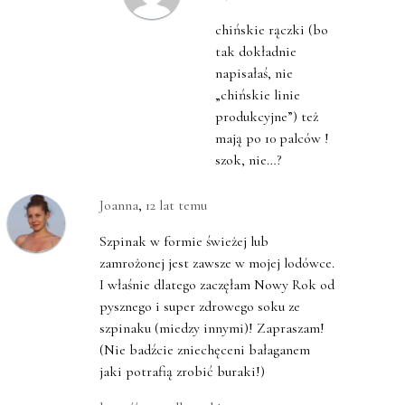
chińskie rączki (bo
tak dokładnie
napisałaś, nie
„chińskie linie
produkcyjne”) też
mają po 10 palców !
szok, nie…?
Joanna
,
12 lat temu
Szpinak w formie świeżej lub
zamrożonej jest zawsze w mojej lodówce.
I właśnie dlatego zaczęłam Nowy Rok od
pysznego i super zdrowego soku ze
szpinaku (miedzy innymi)! Zapraszam!
(Nie badźcie zniechęceni bałaganem
jaki potrafią zrobić buraki!)