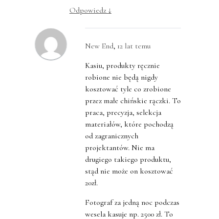
Odpowiedz
↓
New End
,
12 lat temu
Kasiu, produkty ręcznie
robione nie będą nigdy
kosztować tyle co zrobione
przez małe chińskie rączki. To
praca, precyzja, selekcja
materiałów, które pochodzą
od zagranicznych
projektantów. Nie ma
drugiego takiego produktu,
stąd nie może on kosztować
20zł.
Fotograf za jedną noc podczas
wesela kasuje np. 2500 zł. To