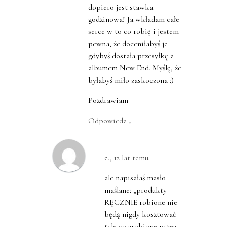
dopiero jest stawka
godzinowa! Ja wkładam całe
serce w to co robię i jestem
pewna, że doceniłabyś je
gdybyś dostała przesyłkę z
albumem New End. Myślę, że
byłabyś miło zaskoczona :)
Pozdrawiam
Odpowiedz
↓
e.
,
12 lat temu
ale napisałaś masło
maślane: „produkty
RĘCZNIE robione nie
będą nigdy kosztować
tyle co zrobione przez