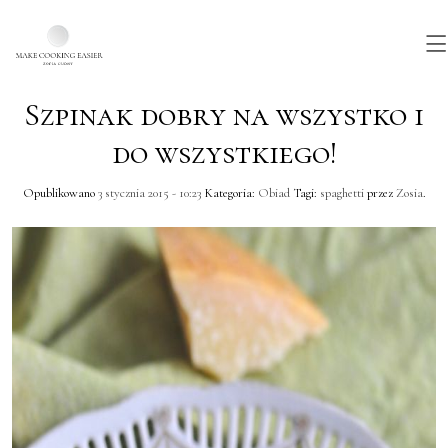
Szpinak dobry na wszystko i
Skip to main content
do wszystkiego!
Opublikowano
3 stycznia 2015 - 10:23
Kategoria:
Obiad
Tagi:
spaghetti
przez
Zosia
.