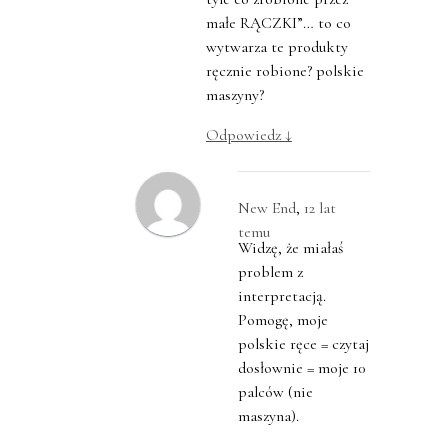
małe RĄCZKI”… to co
wytwarza te produkty
ręcznie robione? polskie
maszyny?
Odpowiedz
↓
New End
,
12 lat
temu
Widzę, że miałaś
problem z
interpretacją.
Pomogę, moje
polskie ręce = czytaj
dosłownie = moje 10
palców (nie
maszyna).