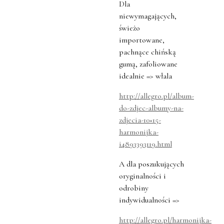
Dla
niewymagających,
świeżo
importowane,
pachnące chińską
gumą, zafoliowane
idealnie => włala
http://allegro.pl/album-
do-zdjec-albumy-na-
zdjecia-10×15-
harmonijka-
i4893393119.html
A dla poszukujących
oryginalności i
odrobiny
indywidualności =>
http://allegro.pl/harmonijka-