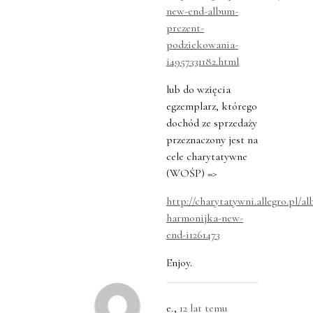
new-end-album-
prezent-
podziekowania-
i4957331182.html
lub do wzięcia
egzemplarz, którego
dochód ze sprzedaży
przeznaczony jest na
cele charytatywne
(WOŚP) =>
http://charytatywni.allegro.pl/a
harmonijka-new-
end-i1261473
Enjoy.
e.
,
12 lat temu