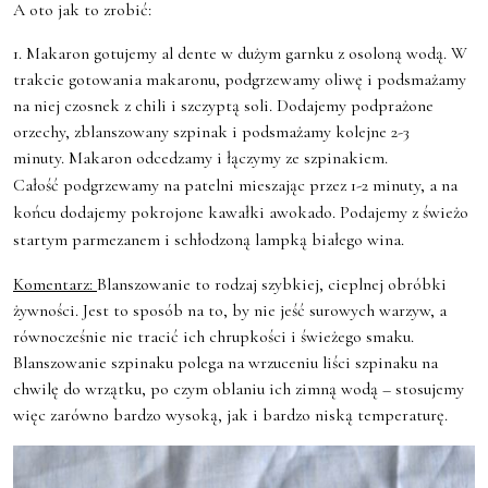
A oto jak to zrobić:
1. Makaron gotujemy al dente w dużym garnku z osoloną wodą. W
trakcie gotowania makaronu, podgrzewamy oliwę i podsmażamy
na niej czosnek z chili i szczyptą soli. Dodajemy podprażone
orzechy, zblanszowany szpinak i podsmażamy kolejne 2-3
minuty.
Makaron odcedzamy i łączymy ze szpinakiem.
Całość podgrzewamy na patelni mieszając przez 1-2 minuty, a na
końcu dodajemy pokrojone kawałki awokado. Podajemy z świeżo
startym parmezanem i schłodzoną lampką białego wina.
Komentarz:
Blanszowanie to rodzaj szybkiej, cieplnej obróbki
żywności. Jest to sposób na to, by nie jeść surowych warzyw, a
równocześnie nie tracić ich chrupkości i świeżego smaku.
Blanszowanie szpinaku polega na wrzuceniu liści szpinaku na
chwilę do wrzątku, po czym oblaniu ich zimną wodą – stosujemy
więc zarówno bardzo wysoką, jak i bardzo niską temperaturę.