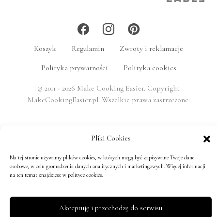
Koszyk
Regulamin
Zwroty i reklamacje
Polityka prywatności
Polityka cookies
© 2011 - 2026 Make Cooking Easier. Copyright
MakeCookingEasier.pl. Wszelkie prawa zastrzeżone.
Pliki Cookies
Na tej stronie używamy plików cookies, w których mogą być zapisywane Twoje dane
osobowe, w celu gromadzenia danych analitycznych i marketingowych. Więcej informacji
na ten temat znajdziesz w polityce cookies.
Akceptuję i przechodzę do serwisu