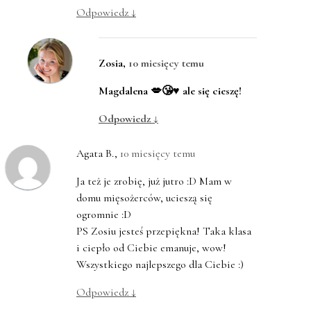
Odpowiedz
↓
Zosia
,
10 miesięcy temu
Magdalena 💋😘♥️ ale się cieszę!
Odpowiedz
↓
Agata B.
,
10 miesięcy temu
Ja też je zrobię, już jutro :D Mam w
domu mięsożerców, ucieszą się
ogromnie :D
PS Zosiu jesteś przepiękna! Taka klasa
i ciepło od Ciebie emanuje, wow!
Wszystkiego najlepszego dla Ciebie :)
Odpowiedz
↓