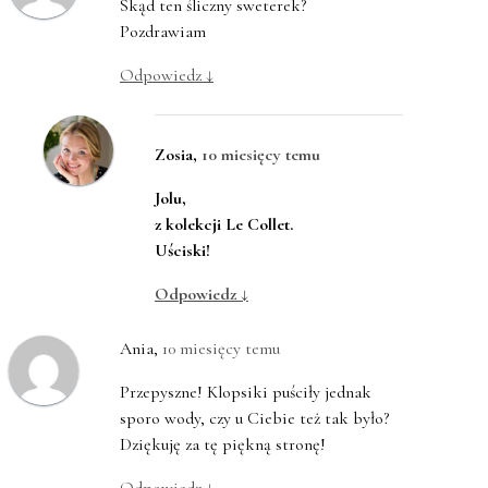
Skąd ten śliczny sweterek?
Pozdrawiam
Odpowiedz
↓
Zosia
,
10 miesięcy temu
Jolu,
z kolekcji Le Collet.
Uściski!
Odpowiedz
↓
Ania
,
10 miesięcy temu
Przepyszne! Klopsiki puściły jednak
sporo wody, czy u Ciebie też tak było?
Dziękuję za tę piękną stronę!