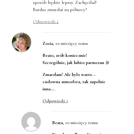
sposób będzie lepszy. Zachęciłaś!
Bardzo zmarzłaś na północy?
Odpowiedz
↓
Zosia
,
10 miesięcy temu
Beato, zrób koniecznie!
Szczególnie, jak lubisz parmezan :))
Zmarzłam! Ale było warto –
cudowna atmosfera, tak zupełnie
inna….
Odpowiedz
↓
Beata
,
10 miesięcy temu