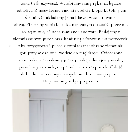
tartą (jeśli używasz). Wyrabiamy masę ręką, aż będzie
jednolita.
Z masy formujemy niewielkie klopsiki (ok. 3 cm
średnicy) i układamy je na blasze, wysmarowanej
oliwą.
Pieczemy w piekarniku nagrzanym do
200°C
przez ok.
20–25 minut
, aż będą rumiane i soczyste. Podajemy z
ziemniaczanym puree oraz konfiturą z żurawin lub porzeczek.
Aby przygotować puree ziemniaczane: obrane ziemniaki
gotujemy
w osolonej wodzie do miękkości. Odcedzone
ziemniaki przeciskamy przez praskę i dodajemy
masło,
posiekany
czosnek,
ciepłe mleko i szczypiorek. Całość
dokładnie mieszamy do uzyskania
kremowego puree.
Doprawiamy solą i pieprzem.