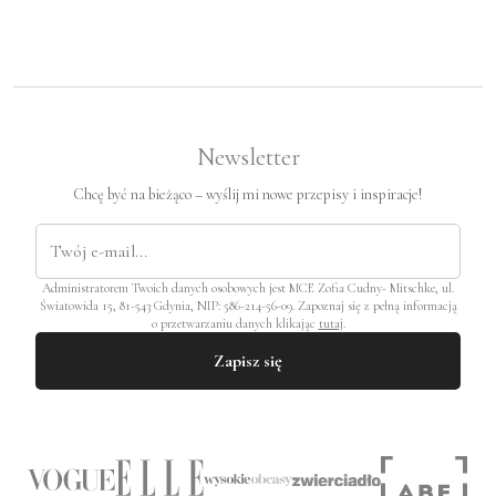
Newsletter
Chcę być na bieżąco – wyślij mi nowe przepisy i inspiracje!
Administratorem Twoich danych osobowych jest MCE Zofia Cudny- Mitschke, ul.
Światowida 15, 81-543 Gdynia, NIP: 586-214-56-09. Zapoznaj się z pełną informacją
o przetwarzaniu danych klikając
tutaj
.
Zapisz się