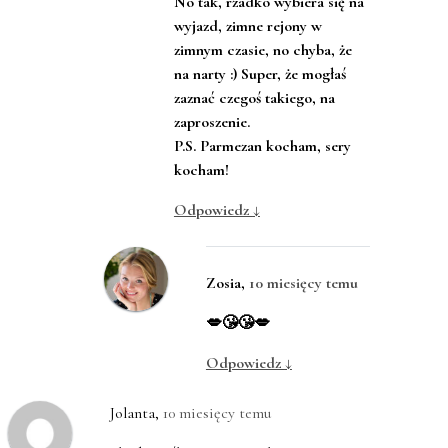
No tak, rzadko wybiera się na
wyjazd, zimne rejony w
zimnym czasie, no chyba, że
na narty :) Super, że mogłaś
zaznać czegoś takiego, na
zaproszenie.
P.S. Parmezan kocham, sery
kocham!
Odpowiedz
↓
Zosia
,
10 miesięcy temu
💋😘😘💋
Odpowiedz
↓
Jolanta
,
10 miesięcy temu