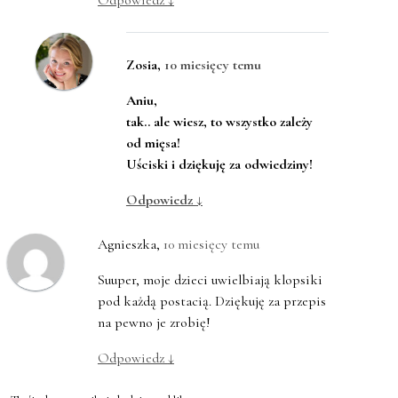
Odpowiedz
↓
Zosia
,
10 miesięcy temu
Aniu,
tak.. ale wiesz, to wszystko zależy
od mięsa!
Uściski i dziękuję za odwiedziny!
Odpowiedz
↓
Agnieszka
,
10 miesięcy temu
Suuper, moje dzieci uwielbiają klopsiki
pod każdą postacią. Dziękuję za przepis
na pewno je zrobię!
Odpowiedz
↓