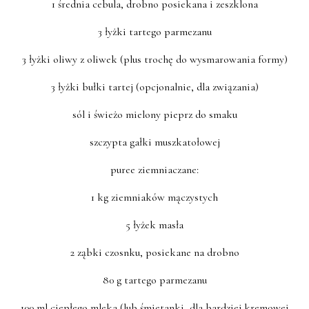
1 średnia cebula, drobno posiekana i zeszklona
3 łyżki tartego parmezanu
3 łyżki oliwy z oliwek (plus trochę do wysmarowania formy)
3 łyżki bułki tartej (opcjonalnie, dla związania)
sól i świeżo mielony pieprz do smaku
szczypta gałki muszkatołowej
puree ziemniaczane:
1 kg ziemniaków mączystych
5 łyżek masła
2 ząbki czosnku, posiekane na drobno
80 g tartego parmezanu
100 ml ciepłego mleka (lub śmietanki, dla bardziej kremowej