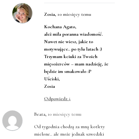
Zosia
,
10 miesięcy temu
Kochana Agato,
ależ miła poranna wiadomość.
Nawet nie wiesz, jakie to
motywujące.. po tylu latach :)
Trzymam kciuki za Twoich
mięsożerców – mam nadzieję, że
będzie im smakowało :P
Uściski,
Zosia
Odpowiedz
↓
Beata
,
10 miesięcy temu
Od tygodnia chodzą za mną kotlety
mielone.. ale może jednak szwedzki