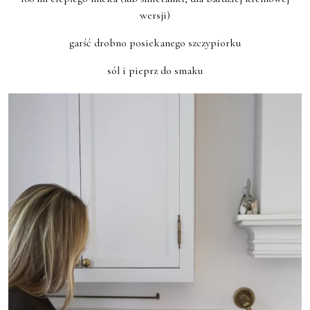
wersji)
garść drobno posiekanego szczypiorku
sól i pieprz do smaku