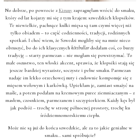
No dobrze, po powrocie z
Kiruny
zapragnęłam wrócić do smaku,
który od lat kojarzy mi się z tym krajem: szwedzkich klopsików.
Te niewielkie, pachnące kulki mięsa są tam czymś więcej niż
tylko obiadem – to część codzienności, tradycji, rodzinnych
spotkań.
I choć wiem, że Szwedzi mogliby się na mnie nieco
obruszyć, bo do ich klasycznych
köttbullar
dodałam coś, co burzy
tradycję – starty parmezan – nie mogłam się powstrzymać. To
małe oszustwo, ten włoski akcent, sprawia, że klopsiki stają się
jeszcze bardziej wyraziste, soczyste i pełne smaku. Parmezan
nadaje im lekko orzechowej nuty i cudownie komponuje się z
mięsem wołowym i karkówką.
Upiekłam je, zamiast smażyć na
maśle, a potem podałam na kremowym puree ziemniaczanym – z
masłem, czosnkiem, parmezanem i szczypiorkiem. Każdy kęs był
jak podróż – trochę w stronę północnej prostoty, trochę ku
śródziemnomorskiemu ciepłu.
Może nie są już do końca szwedzkie, ale za to jakie genialne w
smaku… sami spróbujcie!