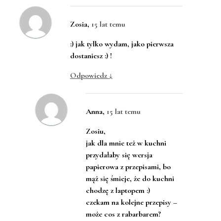
Zosia
,
15 lat temu
:) jak tylko wydam, jako pierwsza
dostaniesz :) !
Odpowiedz
↓
Anna
,
15 lat temu
Zosiu,
jak dla mnie też w kuchni
przydałaby się wersja
papierowa z przepisami, bo
mąż się śmieje, że do kuchni
chodzę z laptopem :)
czekam na kolejne przepisy –
może cos z rabarbarem?