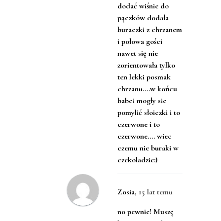
dodać wiśnie do
pączków dodała
buraczki z chrzanem
i połowa gości
nawet się nie
zorientowała tylko
ten lekki posmak
chrzanu….w końcu
babci mogły sie
pomylić słoiczki i to
czerwone i to
czerwone…. wiec
czemu nie buraki w
czekoladzie:)
Zosia
,
15 lat temu
no pewnie! Muszę