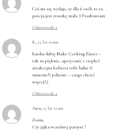
Coś mi się wydaje, że dla 6 osób to ta
porcja jest troszkę mała :) Pozdrawiam
Odpowiedz
↓
S.
,
15 lat temu
bardzo lubię Make Cooking Easier –
tak tu pięknie, apetycznie i ciepło:)
atrakcyjna kobieta robi ładne (i
smaczne!) jedzenie – czego chcieć
więcej?;)
Odpowiedz
↓
Asia
,
15 lat temu
Zosiu,
Czy jajka wcześniej parzysz ?