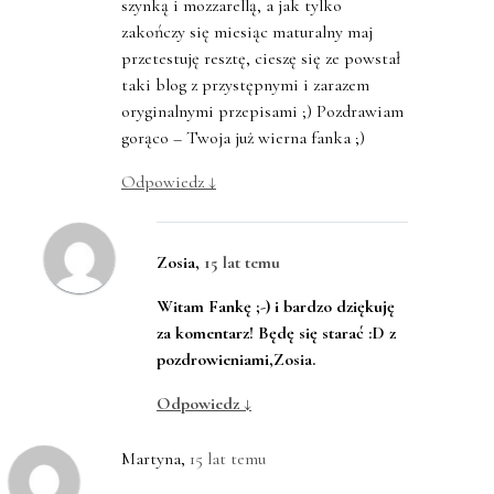
szynką i mozzarellą, a jak tylko
zakończy się miesiąc maturalny maj
przetestuję resztę, cieszę się ze powstał
taki blog z przystępnymi i zarazem
oryginalnymi przepisami ;) Pozdrawiam
gorąco – Twoja już wierna fanka ;)
Odpowiedz
↓
Zosia
,
15 lat temu
Witam Fankę ;-) i bardzo dziękuję
za komentarz! Będę się starać :D z
pozdrowieniami,Zosia.
Odpowiedz
↓
Martyna
,
15 lat temu