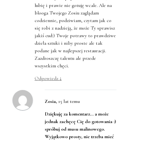
lubię i prawie nie gotuję wcale. Ale na
blooga Twojego Zosiu zaglądam
codziennie, podziwiam, czytam jak co
się robi z nadzieją, że może Ty sprawisz
jakiś cud:) Twoje potrawy to prawdziwe
dzieła sztuki i niby proste ale tak
podane jak w najlepszej restauracji.
Zazdroszczę talentu ale przede
wszystkim chęci.
Odpowiedz
↓
Zosia
,
15 lat temu
Dziękuję za komentarz… a może
jednak zachęcę Cię do gotowania :)
spróbuj od musu malinowego.
Wyjątkowo prosty, nie trzeba mieć