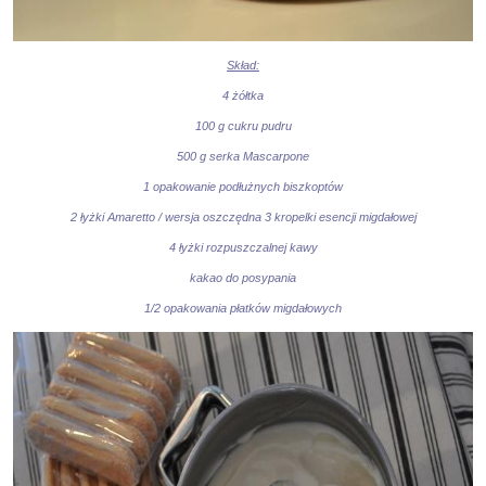
Skład:
4 żółtka
100 g cukru pudru
500 g serka Mascarpone
1 opakowanie podłużnych biszkoptów
2 łyżki Amaretto / wersja oszczędna 3 kropelki esencji migdałowej
4 łyżki rozpuszczalnej kawy
kakao do posypania
1/2 opakowania płatków migdałowych