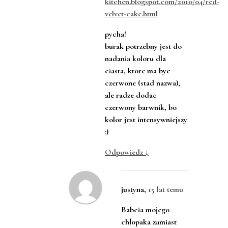
kitchen.blogspot.com/2010/04/red-
velvet-cake.html
pycha!
burak potrzebny jest do
nadania koloru dla
ciasta, ktore ma byc
czerwone (stad nazwa),
ale radze dodac
czerwony barwnik, bo
kolor jest intensywniejszy
:)
Odpowiedz
↓
justyna
,
15 lat temu
Babcia mojego
chłopaka zamiast