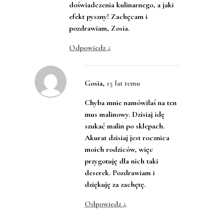
doświadczenia kulinarnego, a jaki
efekt pyszny! Zachęcam i
pozdrawiam, Zosia.
Odpowiedz
↓
Gosia
,
15 lat temu
Chyba mnie namówiłaś na ten
mus malinowy. Dzisiaj idę
szukać malin po sklepach.
Akurat dzisiaj jest rocznica
moich rodziców, więc
przygotuję dla nich taki
deserek. Pozdrawiam i
dziękuję za zachętę.
Odpowiedz
↓