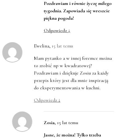
Pozdrawiam i równie życzę miłego
tygodnia. Zapowiada się wreszcie
piękna pogoda!
Odpowiedz
↓
Ewelina
,
15 lat temu
Mam pytanko a w innej foremce można
to zrobić np w kwadratowej?
Pozdrawiam i dziękuje Zosiu za każdy
przepis który jest dla mnie inspiracją
do eksperymentowania w kuchni.
Odpowiedz
↓
Zosia
,
15 lat temu
Jasne, że można! Tylko trzeba