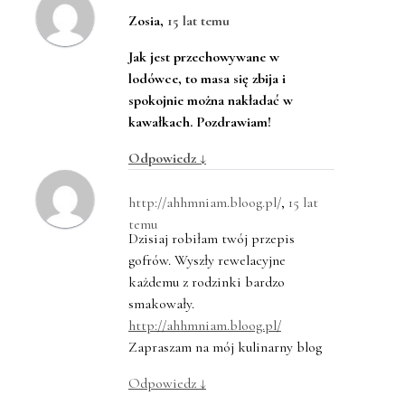
Zosia
,
15 lat temu
Jak jest przechowywane w
lodówce, to masa się zbija i
spokojnie można nakładać w
kawałkach. Pozdrawiam!
Odpowiedz
↓
http://ahhmniam.bloog.pl/
,
15 lat
temu
Dzisiaj robiłam twój przepis
gofrów. Wyszły rewelacyjne
każdemu z rodzinki bardzo
smakowały.
http://ahhmniam.bloog.pl/
Zapraszam na mój kulinarny blog
Odpowiedz
↓