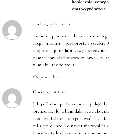
koniecznie jednego
dnia wypróbować.
madzia
,
15 lat temu
zanm ten przepis i od dawna robie wg
niego tiramisu :) jest proste i szybkie :)
moj brat np nie lubi kawy i wtedy nie
namaczamy biszkoptow w kawei, tylko
w mleku, tez dobre :)
Odpowiedz
↓
Gosia
,
15 lat temu
Jak ja Ciebie podziwiam za tą chęć do
pichcenia. Ile ja bym dała, żeby chociaż
trochę mi się chciało gotować tak jak
mi się nie chce. To nawet nie wynika z
lenistwa tylko poprostu nie umiem, nie