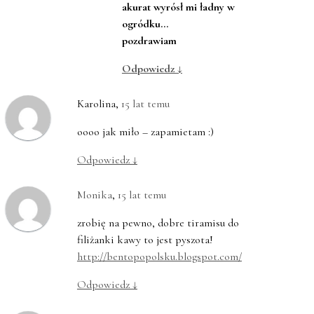
akurat wyrósł mi ładny w
ogródku…
pozdrawiam
Odpowiedz
↓
Karolina
,
15 lat temu
oooo jak miło – zapamietam :)
Odpowiedz
↓
Monika
,
15 lat temu
zrobię na pewno, dobre tiramisu do
filiżanki kawy to jest pyszota!
http://bentopopolsku.blogspot.com/
Odpowiedz
↓