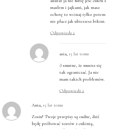
akurat ja nie lubię jeść cukru z
masłem i jajkami, jak masz
ochotę to wcinaj tylko potem
nie płacz jak ubierzesz bikini.
Odpowiedz
↓
asia
,
15 lat temu
:) smutne, że musisz się
tak ograniczać. Ja nie
mam takich problemów.
Odpowiedz
↓
Ania
,
15 lat temu
Zosiu! Twoje przepisy są cudne, dziś
będę próbować tostów z cukinią,