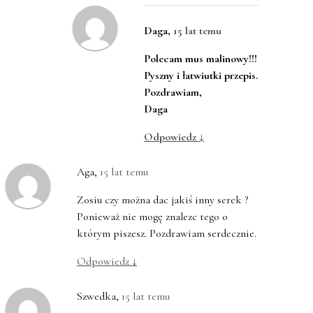
Daga
,
15 lat temu
Polecam mus malinowy!!!
Pyszny i łatwiutki przepis.
Pozdrawiam,
Daga
Odpowiedz
↓
Aga
,
15 lat temu
Zosiu czy można dac jakiś inny serek ?
Ponieważ nie mogę znalezc tego o
którym piszesz. Pozdrawiam serdecznie.
Odpowiedz
↓
Szwedka
,
15 lat temu