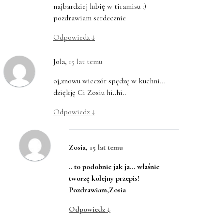
najbardziej lubię w tiramisu :)
pozdrawiam serdecznie
Odpowiedz
↓
Jola
,
15 lat temu
oj,znowu wieczór spędzę w kuchni…
dziękję Ci Zosiu hi..hi..
Odpowiedz
↓
Zosia
,
15 lat temu
.. to podobnie jak ja… właśnie
tworzę kolejny przepis!
Pozdrawiam,Zosia
Odpowiedz
↓