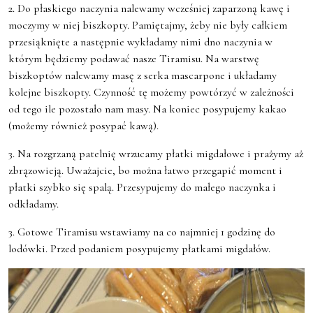
2. Do płaskiego naczynia nalewamy wcześniej zaparzoną kawę i
moczymy w niej biszkopty. Pamiętajmy, żeby nie były całkiem
przesiąknięte a następnie wykładamy nimi dno naczynia w
którym będziemy podawać nasze Tiramisu. Na warstwę
biszkoptów nalewamy masę z serka mascarpone i układamy
kolejne biszkopty. Czynność tę możemy powtórzyć w zależności
od tego ile pozostało nam masy. Na koniec posypujemy kakao
(możemy również posypać kawą).
3. Na rozgrzaną patelnię wrzucamy płatki migdałowe i prażymy aż
zbrązowieją. Uważajcie, bo można łatwo przegapić moment i
płatki szybko się spalą. Przesypujemy do małego naczynka i
odkładamy.
3. Gotowe Tiramisu wstawiamy na co najmniej 1 godzinę do
lodówki. Przed podaniem posypujemy płatkami migdałów.