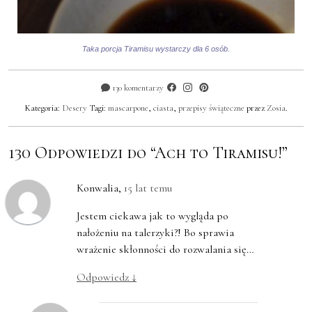
Taka porcja Tiramisu wystarczy dla 6 osób.
130 komentarzy
Kategoria:
Desery
Tagi:
mascarpone
,
ciasta
,
przepisy świąteczne
przez
Zosia
.
130 Odpowiedzi do “Ach to Tiramisu!”
Konwalia
,
15 lat temu
Jestem ciekawa jak to wygląda po
nałożeniu na talerzyki?! Bo sprawia
wrażenie skłonności do rozwalania się…
Odpowiedz
↓