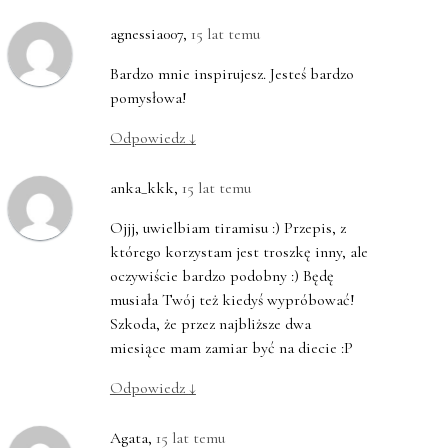
agnessia007
,
15 lat temu
Bardzo mnie inspirujesz. Jesteś bardzo
pomysłowa!
Odpowiedz
↓
anka_kkk
,
15 lat temu
Ojjj, uwielbiam tiramisu :) Przepis, z
którego korzystam jest troszkę inny, ale
oczywiście bardzo podobny :) Będę
musiała Twój też kiedyś wypróbować!
Szkoda, że przez najbliższe dwa
miesiące mam zamiar być na diecie :P
Odpowiedz
↓
Agata
,
15 lat temu