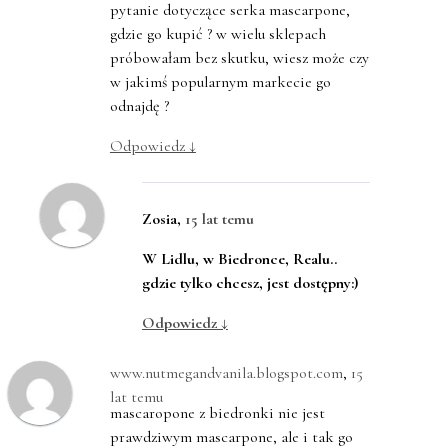
pytanie dotyczące serka mascarpone,
gdzie go kupić ? w wielu sklepach
próbowałam bez skutku, wiesz może czy
w jakimś popularnym markecie go
odnajdę ?
Odpowiedz
↓
Zosia
,
15 lat temu
W Lidlu, w Biedronce, Realu..
gdzie tylko chcesz, jest dostępny:)
Odpowiedz
↓
www.nutmegandvanila.blogspot.com
,
15
lat temu
mascaropone z biedronki nie jest
prawdziwym mascarpone, ale i tak go