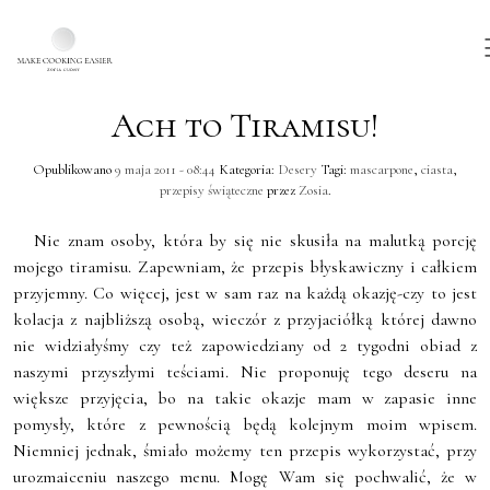
Ach to Tiramisu!
Skip to main content
Opublikowano
9 maja 2011 - 08:44
Kategoria:
Desery
Tagi:
mascarpone
,
ciasta
,
przepisy świąteczne
przez
Zosia
.
Nie znam osoby, która by się nie skusiła na malutką porcję
mojego tiramisu. Zapewniam, że przepis błyskawiczny i całkiem
przyjemny. Co więcej, jest w sam raz na każdą okazję-czy to jest
kolacja z najbliższą osobą, wieczór z przyjaciółką której dawno
nie widziałyśmy czy też zapowiedziany od 2 tygodni obiad z
naszymi przyszłymi teściami. Nie proponuję tego deseru na
większe przyjęcia, bo na takie okazje mam w zapasie inne
pomysły, które z pewnością będą kolejnym moim wpisem.
Niemniej jednak, śmiało możemy ten przepis wykorzystać, przy
urozmaiceniu naszego menu. Mogę Wam się pochwalić, że w