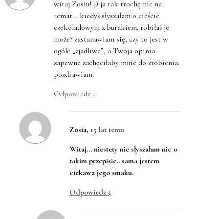
witaj Zosiu! ;) ja tak trochę nie na
temat… kiedyś słyszałam o cieście
czekoladowym z burakiem. robiłaś je
może? zastanawiam się, czy to jest w
ogóle „zjadliwe”, a Twoja opinia
zapewne zachęciłaby mnie do zrobienia.
pozdrawiam.
Odpowiedz
↓
Zosia
,
15 lat temu
Witaj… niestety nie słyszałam nic o
takim przepisie.. sama jestem
ciekawa jego smaku.
Odpowiedz
↓