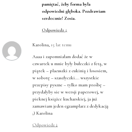
pamiętać, żeby forma była
odpowiedni głęboka. Pozdrawiam
serdecznie! Zosia.
Odpowiedz
↓
Karolina
,
15 lat temu
Aaaa i zapomniałam dodać że w
czwartek u mnie były bułeczki z fetą, w
piątek – placuszki z cukinią i łososiem,
w sobotę – szaszłyczki…. wszystkie
przepisy pyszne – tylko mam prośbę –
przydałyby sie w wersji paperowej, w
pieknej książce kucharskiej, ja już
zamawiam jeden egzamplarz z dedykacją
;) Karolina
Odpowiedz
↓