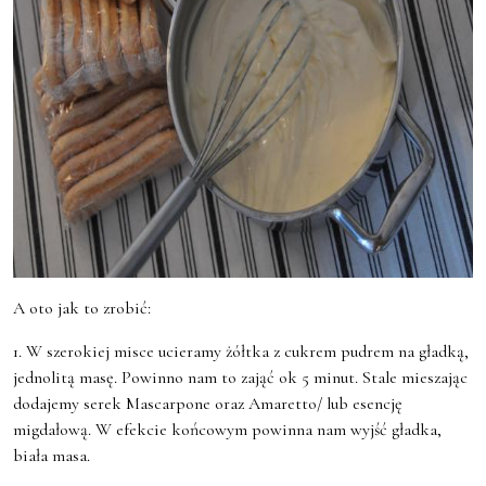
A oto jak to zrobić:
1. W szerokiej misce ucieramy żółtka z cukrem pudrem na gładką,
jednolitą masę. Powinno nam to zająć ok 5 minut. Stale mieszając
dodajemy serek Mascarpone oraz Amaretto/ lub esencję
migdałową. W efekcie końcowym powinna nam wyjść gładka,
biała masa.