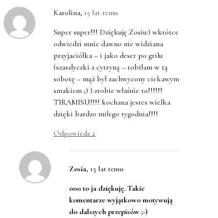
Karolina
,
15 lat temu
Super super!!! Dziękuję Zosiu:) wkrótce
odwiedzi mnie dawno nie widziana
przyjaciółka – i jako deser po grilu
(szaszłyczki z cytryną – robiłam w tą
sobotę – mąż był zachwycony ciekawym
smakiem ;) ) zrobie właśnie to!!!!!!
TIRAMISU!!!! kochana jestes wielka
dzięki bardzo miłego tygodnia!!!!
Odpowiedz
↓
Zosia
,
15 lat temu
ooo to ja dziękuję. Takie
komentarze wyjątkowo motywują
do dalszych przepisów ;-)