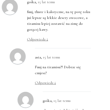
gośka
,
15 lat temu
fuuj, tłuste i kaloryczne, na tę porę roku
już lepsze są lekkie desery owocowe, a
tiramisu lepiej zostawić na zimę do
gorącej kawy.
Odpowiedz
↓
asia
,
15 lat temu
Fuuj na tiramisu?! Dobrze się
czujesz?
Odpowiedz
↓
gośka
,
15 lat temu