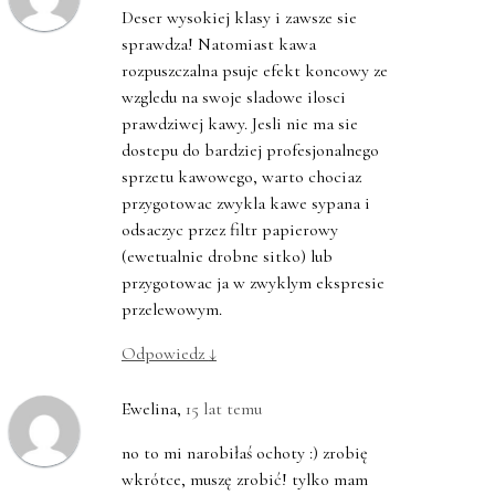
Deser wysokiej klasy i zawsze sie
sprawdza! Natomiast kawa
rozpuszczalna psuje efekt koncowy ze
wzgledu na swoje sladowe ilosci
prawdziwej kawy. Jesli nie ma sie
dostepu do bardziej profesjonalnego
sprzetu kawowego, warto chociaz
przygotowac zwykla kawe sypana i
odsaczyc przez filtr papierowy
(ewetualnie drobne sitko) lub
przygotowac ja w zwyklym ekspresie
przelewowym.
Odpowiedz
↓
Ewelina
,
15 lat temu
no to mi narobiłaś ochoty :) zrobię
wkrótce, muszę zrobić! tylko mam