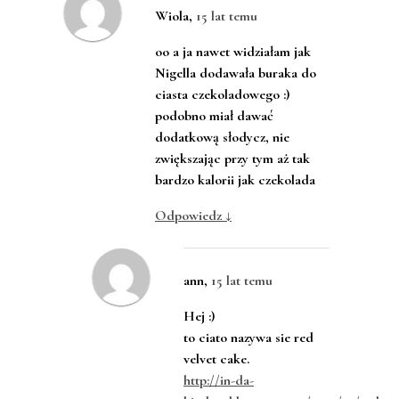
Wiola
,
15 lat temu
oo a ja nawet widziałam jak
Nigella dodawała buraka do
ciasta czekoladowego :)
podobno miał dawać
dodatkową słodycz, nie
zwiększając przy tym aż tak
bardzo kalorii jak czekolada
Odpowiedz
↓
ann
,
15 lat temu
Hej :)
to ciato nazywa sie red
velvet cake.
http://in-da-