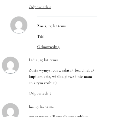
Odpowiedz
↓
Zosia
,
15 lat temu
Tak!
Odpowiedz
↓
Lidia
,
15 lat temu
Zosia wymysl cos z sałata ( bez chleba)
kupilam cała, wielka głowe i nie mam
co z tym zrobic:)
Odpowiedz
↓
Iza
,
15 lat temu
super przepis!!! uwielbiam szybkie