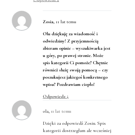
Zosia
,
11 lat temu
Olu dziękuję za wiadomość i
odwiedziny! Z przyjemnością
zbieram opinie – wyszukiwarka jest
u góry, po prawej stronie. Może
spis kategorii Ci pomoże? Chętnie
również służę swoją pomocą – czy
poszukujesz jakiegoś konkretnego
wpisu? Pozdrawiam ciepło!
Odpowiedz
↓
ola
,
11 lat temu
Dzięki za odpowiedź Zosiu. Spis
kategorii dostrzegłam ale wcześniej