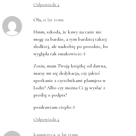
Odpowiedz
↓
Ola
,
11 lat temu
Hmm, szkoda, że kawy na razie nie
mogę za bardzo, a tym bardziej takiej
słodkiej, ale nadrobię po porodzie, bo
wygląda tak smakowicie:-)
Zosiu, mam Twoją książkę od dawna,
marzy mi się dedykacja, czy jakieś
spotkanie z czytelnikami planujesz w
Łodzi? Albo czy można Ci ją wysłać z
prośbą o podpis?
pozdrawiam ciepło:-)
Odpowiedz
↓
kangurzyca
,
11 lat temu