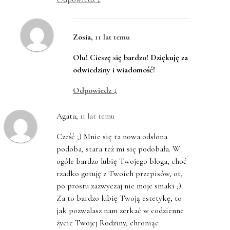
Zosia
,
11 lat temu
Olu! Cieszę się bardzo! Dziękuję za
odwiedziny i wiadomość!
Odpowiedz
↓
Agata
,
11 lat temu
Cześć ;) Mnie się ta nowa odsłona
podoba, stara też mi się podobała. W
ogóle bardzo lubię Twojego bloga, choć
rzadko gotuję z Twoich przepisów, ot,
po prostu zazwyczaj nie moje smaki ;).
Za to bardzo lubię Twoją estetykę, to
jak pozwalasz nam zerkać w codzienne
życie Twojej Rodziny, chroniąc