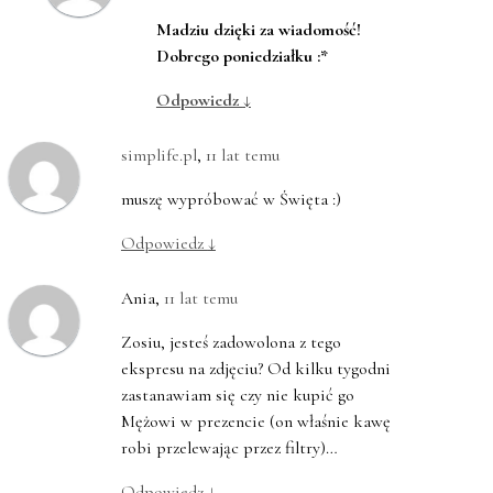
Madziu dzięki za wiadomość!
Dobrego poniedziałku :*
Odpowiedz
↓
simplife.pl
,
11 lat temu
muszę wypróbować w Święta :)
Odpowiedz
↓
Ania
,
11 lat temu
Zosiu, jesteś zadowolona z tego
ekspresu na zdjęciu? Od kilku tygodni
zastanawiam się czy nie kupić go
Mężowi w prezencie (on właśnie kawę
robi przelewając przez filtry)…
Odpowiedz
↓