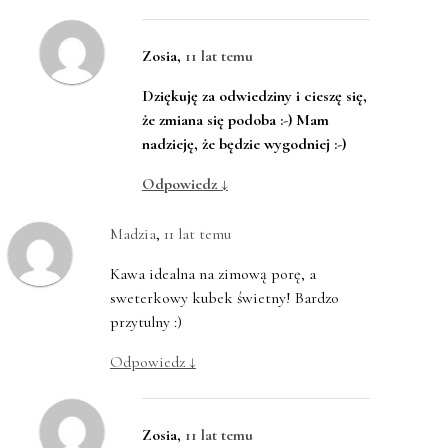
Zosia
,
11 lat temu
Dziękuję za odwiedziny i cieszę się,
że zmiana się podoba :-) Mam
nadzieję, że będzie wygodniej :-)
Odpowiedz
↓
Madzia
,
11 lat temu
Kawa idealna na zimową porę, a
sweterkowy kubek świetny! Bardzo
przytulny :)
Odpowiedz
↓
Zosia
,
11 lat temu