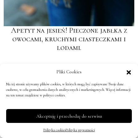
Apetyt na jesień! Pieczone jabłka z
owocami, kruchymi ciasteczkami i
lodami.
Pliki Cookies
←
Co podać na obiad w pierwszy Dzień Świąt?
Jak
Na tej stronie używamy plików cookies, w których mogą być zapisywane Twoje dane
Pieczony indyk z jabłkami, pomarańczami i świeżą
udekorować
osobowe, w celu gromadzenia danych analitycznych i marketingowych. Więcej informacji
żurawiną
stół na
na ten temat znajdziesz w polityce cookies.
Święta?
→
Akceptuję i przechodzę do serwisu
Polityka cookies
Polityka prywatności