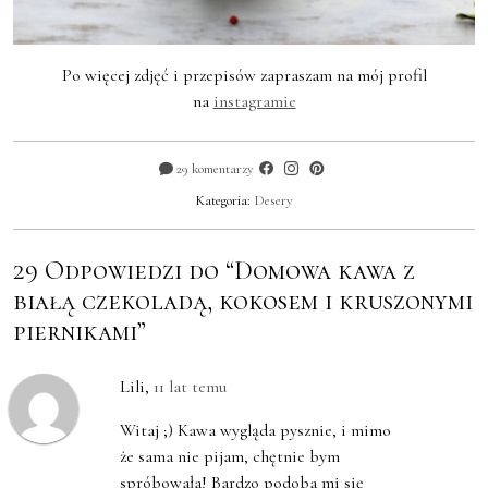
Po więcej zdjęć i przepisów zapraszam na mój profil
na
instagramie
29 komentarzy
Kategoria:
Desery
29 Odpowiedzi do “Domowa kawa z
białą czekoladą, kokosem i kruszonymi
piernikami”
Lili
,
11 lat temu
Witaj ;) Kawa wygląda pysznie, i mimo
że sama nie pijam, chętnie bym
spróbowała! Bardzo podoba mi się