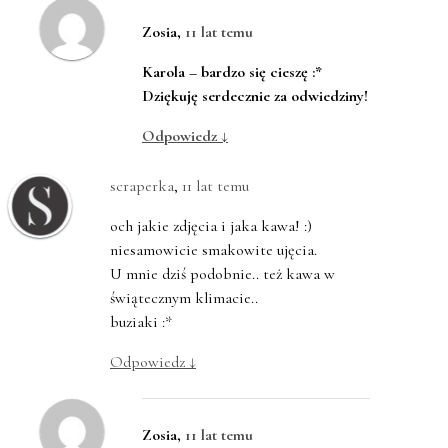
Zosia
,
11 lat temu
Karola – bardzo się cieszę :*
Dziękuję serdecznie za odwiedziny!
Odpowiedz
↓
scraperka
,
11 lat temu
och jakie zdjęcia i jaka kawa! :)
niesamowicie smakowite ujęcia.
U mnie dziś podobnie.. też kawa w
świątecznym klimacie..
buziaki :*
Odpowiedz
↓
Zosia
,
11 lat temu