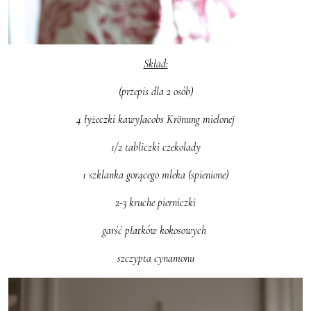
Skład:
(przepis dla 2 osób)
4 łyżeczki kawyJacobs Krönung mielonej
1/2 tabliczki czekolady
1 szklanka gorącego mleka (spienione)
2-3 kruche pierniczki
garść płatków kokosowych
szczypta cynamonu