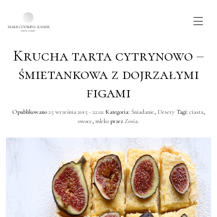
Krucha tarta cytrynowo –
Skip to main content
śmietankowa z dojrzałymi
figami
Opublikowano
25 września 2015 - 22:02
Kategoria:
Śniadanie
,
Desery
Tagi:
ciasta
,
owoce
,
mleko
przez
Zosia
.