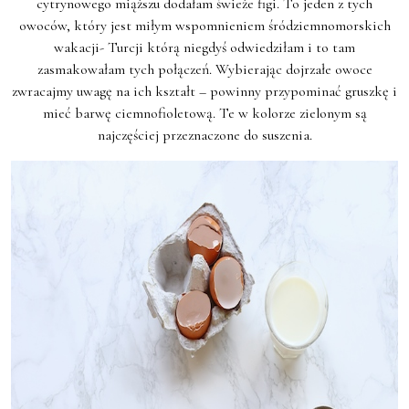
cytrynowego miąższu dodałam świeże figi. To jeden z tych
owoców, który jest miłym wspomnieniem śródziemnomorskich
wakacji- Turcji którą niegdyś odwiedziłam i to tam
zasmakowałam tych połączeń. Wybierając dojrzałe owoce
zwracajmy uwagę na ich kształt – powinny przypominać gruszkę i
mieć barwę ciemnofioletową. Te w kolorze zielonym są
najczęściej przeznaczone do suszenia.