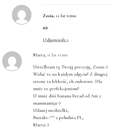
Zosia
,
11 lat temu
nie
Odpowiedz
↓
Marta
,
11 lat temu
Uwielbiam tą Twoją precyzję, Zosiu:-)
Widać to na każdym zdjęciu! Z drugiej
strony ta lekkość, eh cudownie. Dla
mnie to perfekcjonizm!
U mnie dziś banana bread od Ani z
mammamija:-)
Udanej niedzielki,
Buziaki:-** z południa PL,
Marta:-)