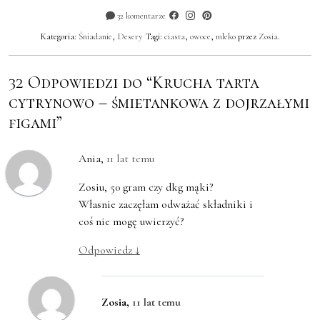
32 komentarze
Kategoria:
Śniadanie
,
Desery
Tagi:
ciasta
,
owoce
,
mleko
przez
Zosia
.
32 Odpowiedzi do “Krucha tarta
cytrynowo – śmietankowa z dojrzałymi
figami”
Ania
,
11 lat temu
Zosiu, 50 gram czy dkg mąki?
Własnie zaczęłam odważać składniki i
coś nie mogę uwierzyć?
Odpowiedz
↓
Zosia
,
11 lat temu