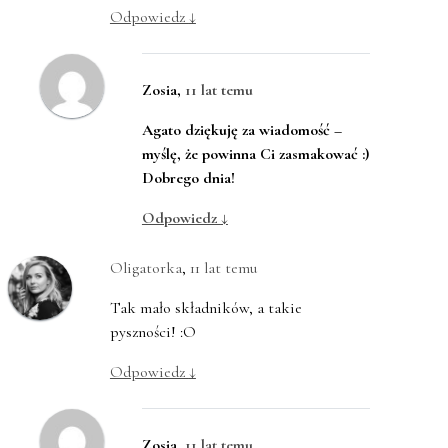
Odpowiedz
↓
Zosia
,
11 lat temu
Agato dziękuję za wiadomość –
myślę, że powinna Ci zasmakować :)
Dobrego dnia!
Odpowiedz
↓
Oligatorka
,
11 lat temu
Tak mało składników, a takie
pyszności! :O
Odpowiedz
↓
Zosia
,
11 lat temu