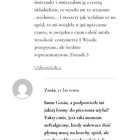
śmietanki i zmieszałam ją z resztą
składników, to wyszło mi to strasznie
..wodniste… I niestety jak wylałam to na
spód, to mi wsiąkło w już upieczone
ciasto, w związku z czym całość miała
wysokość centymetra :( Wyszło
przepyszne, ale średnio
reprezentatywne. Doradź :)
Odpowiedz
↓
Zosia
,
11 lat temu
hmm Gosiu, a podpowiedz mi
jakiej formy do pieczenia użyłaś?
Faktycznie, jest taki moment
nefralgiczny, kiedy nalewasz dość
płynną masę na kruchy spód, ale