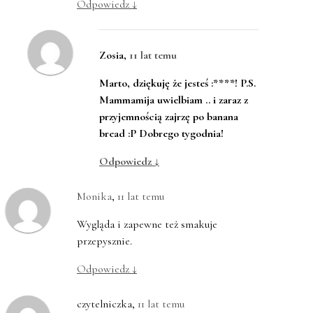
Odpowiedz
↓
Zosia
,
11 lat temu
Marto, dziękuję że jesteś :****! P.S.
Mammamija uwielbiam .. i zaraz z
przyjemnością zajrzę po banana
bread :P Dobrego tygodnia!
Odpowiedz
↓
Monika
,
11 lat temu
Wygląda i zapewne też smakuje
przepysznie.
Odpowiedz
↓
czytelniczka
,
11 lat temu