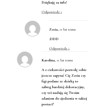
Dziękuję za info!
Odpowiedz
↓
Zosia
,
11 lat temu
:DDD
Odpowiedz
↓
Karolina
,
11 lat temu
A z ciekawości pozwolę sobie
jeszcze zapytać Cię Zosiu czy
figi podane ze skórką to
zabieg bardziej dekoracyjny,
czy też nadają się Twoim
zdaniem do zjedzenia w takiej
postaci?