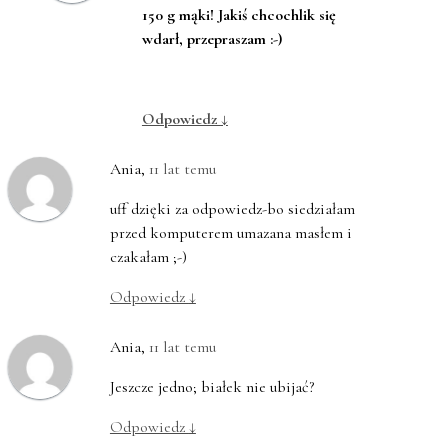
150 g mąki! Jakiś chcochlik się
wdarł, przepraszam :-)
Odpowiedz
↓
Ania
,
11 lat temu
uff dzięki za odpowiedz-bo siedziałam
przed komputerem umazana masłem i
czakałam ;-)
Odpowiedz
↓
Ania
,
11 lat temu
Jeszcze jedno; białek nie ubijać?
Odpowiedz
↓