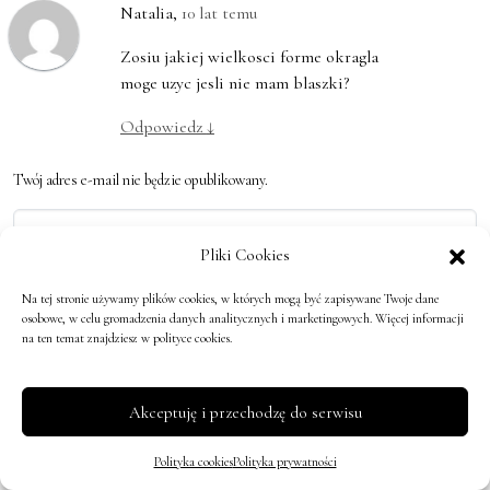
Natalia
,
10 lat temu
Zosiu jakiej wielkosci forme okragla
moge uzyc jesli nie mam blaszki?
Odpowiedz
↓
Twój adres e-mail nie będzie opublikowany.
Komentarz
Pliki Cookies
Na tej stronie używamy plików cookies, w których mogą być zapisywane Twoje dane
osobowe, w celu gromadzenia danych analitycznych i marketingowych. Więcej informacji
Imię*
na ten temat znajdziesz w polityce cookies.
Email*
Akceptuję i przechodzę do serwisu
Polityka cookies
Polityka prywatności