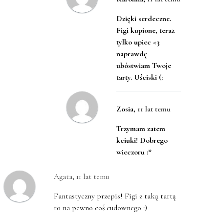
Dzięki serdeczne.
Figi kupione, teraz
tylko upiec <3
naprawdę
ubóstwiam Twoje
tarty. Uściski (:
Zosia
,
11 lat temu
Trzymam zatem
kciuki! Dobrego
wieczoru :*
Agata
,
11 lat temu
Fantastyczny przepis! Figi z taką tartą
to na pewno coś cudownego :)