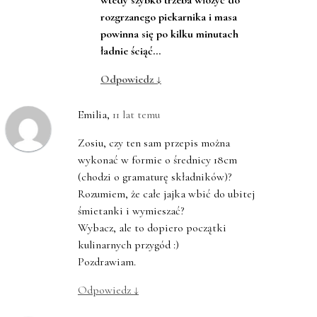
wtedy szybko trzeba włożyć do
rozgrzanego piekarnika i masa
powinna się po kilku minutach
ładnie ściąć…
Odpowiedz
↓
Emilia
,
11 lat temu
Zosiu, czy ten sam przepis można
wykonać w formie o średnicy 18cm
(chodzi o gramaturę składników)?
Rozumiem, że całe jajka wbić do ubitej
śmietanki i wymieszać?
Wybacz, ale to dopiero początki
kulinarnych przygód :)
Pozdrawiam.
Odpowiedz
↓