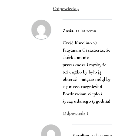
Odpowiedz
↓
Zosia
,
11 lat temu
Cześć Karolino :-)
Przyznam Ci szczerze, że
skórka mi nie
przeszkadza i myślę, że
też ciężko by było ją
obierać – miąższ mógł by
się nieco rozgnieść :)
Pozdrawiam ciepło i
życzę udanego tygodnia!
Odpowiedz
↓
Karolina
,
11 lat temu