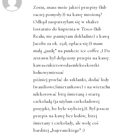
Zosiu, znasz może jakieś przepisy (lub
raczej pomysły:)) na kawę mrożoną?
Odkąd zaopatrzyłam się w shaker
(ostatnio do kupienia w Tesco (lub
Realu; nie pamiętam dokładnie) z kawą
Jacobs za ok. 25zl; opłaca się:)) mam
małą „jazdę” na punkcie ice coffee ;) Do
zestawu był dołączony przepis na kawę:
kawa+cukier+woda+mleko+kostki
lodu=wymieszać
później przelać do szklanki, dodać lody
(waniliowe/śmietankowe) i na wierzchu
udekorować bitą śmietaną i startą
czekoladą (ja użyłam czekoladowej
posypki, bo było szybciej;)). Był jeszcze
przepis na kawę bez lodów, bitej
śmietany i czekolady, ale wolę coś
bardziej „bajeranckiego” :)