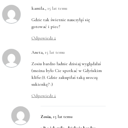
kamila.
,
15 lat temu
Gdzie tak świetnie nauczyłąś się
gotować i piec?
Odpowiedz
↓
Aneta
,
15 lat temu
Zosiu bardzo ładnie dzisiaj wyglądałaś
(można było Cie spotkać w Gdyńskim
klifie:)). Gdzie zakupiłaś taką uroczą
sukienkę? :)
Odpowiedz
↓
Zosia
,
15 lat temu