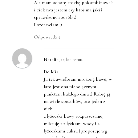
Ale mam ochotę trochę pokombinować
i ciekawa jestem czy ktoś ma jakiś
sprawdzony sposób :)
Pozdrawiam :)
Odpowiedz
↓
Natalia
,
15 lat temu
Do Mia
Ja też uwielbiam mrożoną kawę, w
lato jest ona nieodłącznym
punktem każdego dnia :) Robię ją
na wiele sposobów, oto jeden z
nich:
2 łyżeczki kawy rozpuszczalnej
miksuję z 2 łyżkami wody i 2
łyżeczkami cukru (proporcje wg