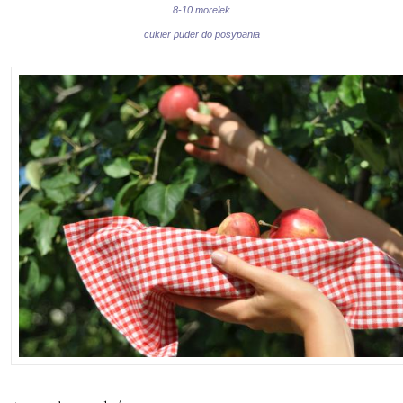
8-10 morelek
cukier puder do posypania