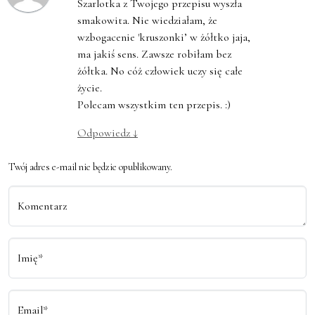
Szarlotka z Twojego przepisu wyszła
smakowita. Nie wiedziałam, że
wzbogacenie 'kruszonki’ w żółtko jaja,
ma jakiś sens. Zawsze robiłam bez
żółtka. No cóż człowiek uczy się całe
życie.
Polecam wszystkim ten przepis. :)
Odpowiedz
↓
Twój adres e-mail nie będzie opublikowany.
Komentarz
Imię*
Email*