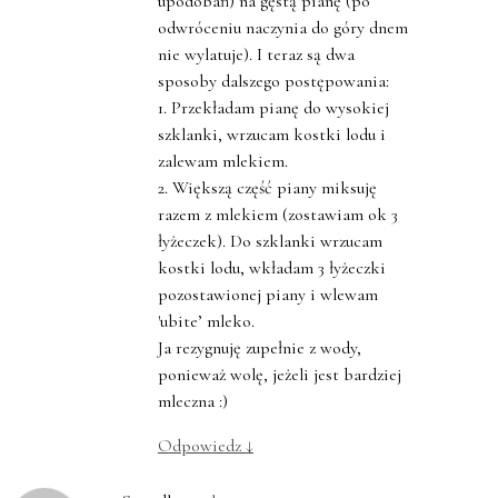
upodobań) na gęstą pianę (po
odwróceniu naczynia do góry dnem
nie wylatuje). I teraz są dwa
sposoby dalszego postępowania:
1. Przekładam pianę do wysokiej
szklanki, wrzucam kostki lodu i
zalewam mlekiem.
2. Większą część piany miksuję
razem z mlekiem (zostawiam ok 3
łyżeczek). Do szklanki wrzucam
kostki lodu, wkładam 3 łyżeczki
pozostawionej piany i wlewam
'ubite’ mleko.
Ja rezygnuję zupełnie z wody,
ponieważ wolę, jeżeli jest bardziej
mleczna :)
Odpowiedz
↓