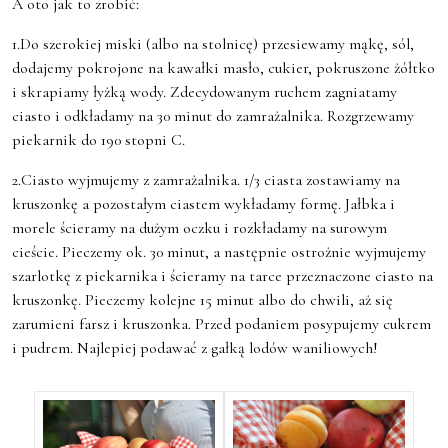
A oto jak to zrobić:
1.Do szerokiej miski (albo na stolnicę) przesiewamy mąkę, sól,
dodajemy pokrojone na kawałki masło, cukier, pokruszone żółtko
i skrapiamy łyżką wody. Zdecydowanym ruchem zagniatamy
ciasto i odkładamy na 30 minut do zamrażalnika. Rozgrzewamy
piekarnik do 190 stopni C.
2.Ciasto wyjmujemy z zamrażalnika. 1/3 ciasta zostawiamy na
kruszonkę a pozostałym ciastem wykładamy formę. Jałbka i
morele ścieramy na dużym oczku i rozkładamy na surowym
cieście. Pieczemy ok. 30 minut, a następnie ostrożnie wyjmujemy
szarlotkę z piekarnika i ścieramy na tarce przeznaczone ciasto na
kruszonkę. Pieczemy kolejne 15 minut albo do chwili, aż się
zarumieni farsz i kruszonka. Przed podaniem posypujemy cukrem
i pudrem. Najlepiej podawać z gałką lodów waniliowych!