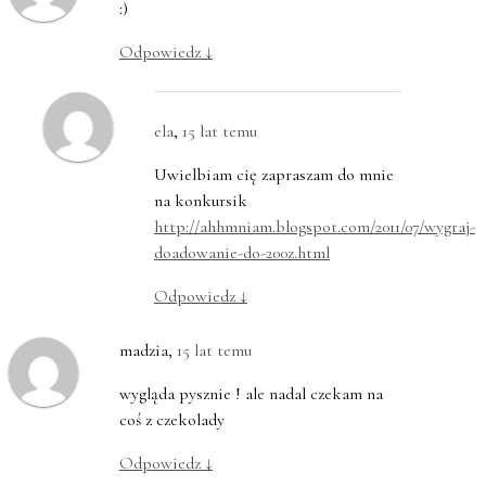
:)
Odpowiedz
↓
ela
,
15 lat temu
Uwielbiam cię zapraszam do mnie
na konkursik
http://ahhmniam.blogspot.com/2011/07/wygraj-
doadowanie-do-200z.html
Odpowiedz
↓
madzia
,
15 lat temu
wygląda pysznie ! ale nadal czekam na
coś z czekolady
Odpowiedz
↓