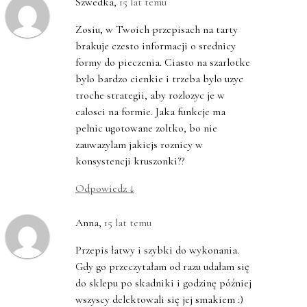
Szwedka
,
15 lat temu
Zosiu, w Twoich przepisach na tarty
brakuje czesto informacji o srednicy
formy do pieczenia. Ciasto na szarlotke
bylo bardzo cienkie i trzeba bylo uzyc
troche strategii, aby rozlozyc je w
calosci na formie. Jaka funkcje ma
pelnic ugotowane zoltko, bo nie
zauwazylam jakiejs roznicy w
konsystencji kruszonki??
Odpowiedz
↓
Anna
,
15 lat temu
Przepis łatwy i szybki do wykonania.
Gdy go przeczytałam od razu udałam się
do sklepu po skadniki i godzinę później
wszyscy delektowali się jej smakiem :)