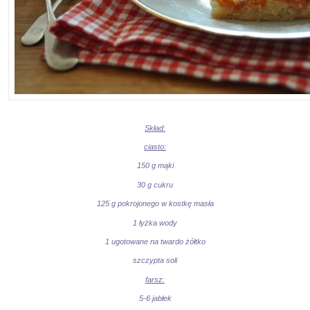
Skład:
ciasto:
150 g mąki
30 g cukru
125 g pokrojonego w kostkę masła
1 łyżka wody
1 ugotowane na twardo żółtko
szczypta soli
farsz:
5-6 jabłek