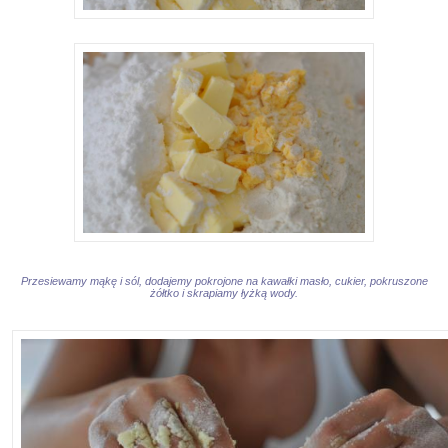
Przesiewamy mąkę i sól, dodajemy pokrojone na kawałki masło, cukier, pokruszone
żółtko i skrapiamy łyżką wody.