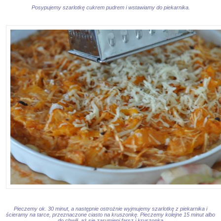
Posypujemy szarlotkę cukrem pudrem i wstawiamy do piekarnika.
Pieczemy ok. 30 minut, a następnie ostrożnie wyjmujemy szarlotkę z piekarnika i
ścieramy na tarce, przeznaczone ciasto na kruszonkę. Pieczemy kolejne 15 minut albo
do chwili, aż się zarumieni farsz i kruszonka