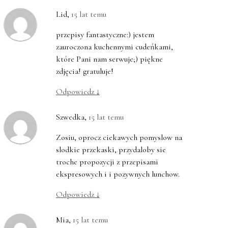
Lid
,
15 lat temu
przepisy fantastyczne:) jestem
zauroczona kuchennymi cudeńkami,
które Pani nam serwuje;) piękne
zdjęcia! gratuluje!
Odpowiedz
↓
Szwedka
,
15 lat temu
Zosiu, oprocz ciekawych pomyslow na
slodkie przekaski, przydaloby sie
troche propozycji z przepisami
ekspresowych i i pozywnych lunchow.
Odpowiedz
↓
Mia
,
15 lat temu