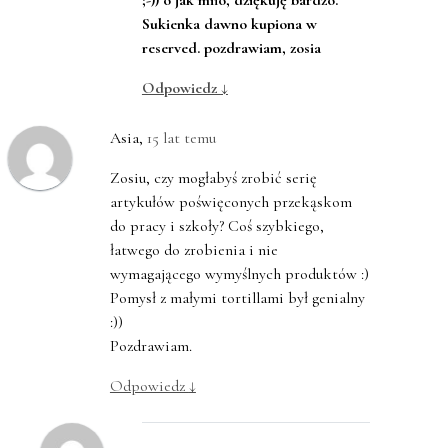
;-)) o jak miło, dziękuję bardzo.
Sukienka dawno kupiona w
reserved. pozdrawiam, zosia
Odpowiedz
↓
Asia
,
15 lat temu
Zosiu, czy mogłabyś zrobić serię
artykułów poświęconych przekąskom
do pracy i szkoły? Coś szybkiego,
łatwego do zrobienia i nie
wymagającego wymyślnych produktów :)
Pomysł z małymi tortillami był genialny
:))
Pozdrawiam.
Odpowiedz
↓